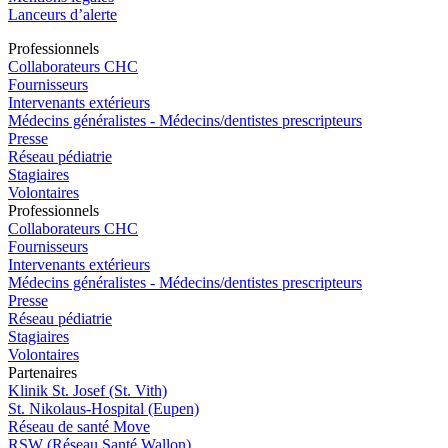
Lanceurs d’alerte
Pro
f
essionn
e
ls
Collaborateurs CHC
Fournisseurs
Intervenants extérieurs
Médecins généralistes - Médecins/dentistes prescripteurs
Presse
Réseau pédiatrie
Stagiaires
Volontaires
Pro
f
essionn
e
ls
Collaborateurs CHC
Fournisseurs
Intervenants extérieurs
Médecins généralistes - Médecins/dentistes prescripteurs
Presse
Réseau pédiatrie
Stagiaires
Volontaires
P
a
rtenai
r
es
Klinik St. Josef (St. Vith)
St. Nikolaus-Hospital (Eupen)
Réseau de santé Move
RSW (Réseau Santé Wallon)