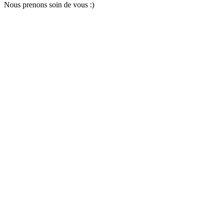
Nous pr
e
nons soin
d
e vous :)