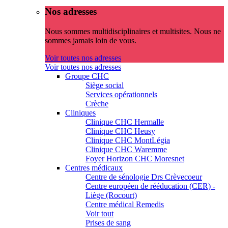
Nos adresses
Nous sommes multidisciplinaires et multisites. Nous ne
sommes jamais loin de vous.
Voir toutes nos adresses
Voir toutes nos adresses
Groupe CHC
Siège social
Services opérationnels
Crèche
Cliniques
Clinique CHC Hermalle
Clinique CHC Heusy
Clinique CHC MontLégia
Clinique CHC Waremme
Foyer Horizon CHC Moresnet
Centres médicaux
Centre de sénologie Drs Crèvecoeur
Centre européen de rééducation (CER) -
Liège (Rocourt)
Centre médical Remedis
Voir tout
Prises de sang