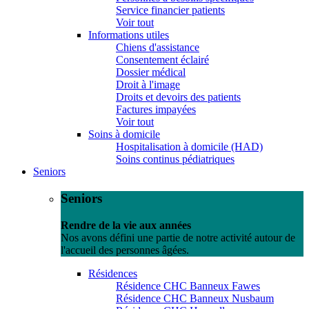
Service financier patients
Voir tout
Informations utiles
Chiens d'assistance
Consentement éclairé
Dossier médical
Droit à l'image
Droits et devoirs des patients
Factures impayées
Voir tout
Soins à domicile
Hospitalisation à domicile (HAD)
Soins continus pédiatriques
Seniors
Seniors
Rendre de la vie aux années
Nos avons défini une partie de notre activité autour de
l'accueil des personnes âgées.
Résidences
Résidence CHC Banneux Fawes
Résidence CHC Banneux Nusbaum