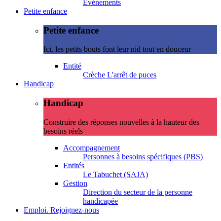
Evénements
Petite enfance
Petite enfance
Ici, les petits bouts font leur nid tout en douceur
Entité
Crèche L'arrêt de puces
Handicap
Handicap
Construire des réponses nouvelles à la hauteur des
besoins réels
Accompagnement
Personnes à besoins spécifiques (PBS)
Entités
Le Tabuchet (SAJA)
Gestion
Direction du secteur de la personne
handicapée
Emploi. Rejoignez-nous