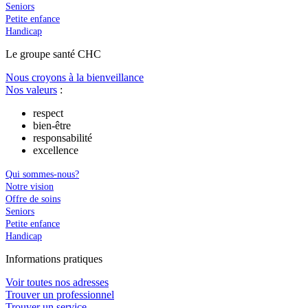
Seniors
Petite enfance
Handicap
Le
g
roupe s
a
nté CHC
Nous croyons à la bienveillance
Nos valeurs
:
respect
bien-être
responsabilité
excellence
Qui sommes-nous?
Notre vision
Offre de soins
Seniors
Petite enfance
Handicap
In
f
ormations pra
t
iques
Voir toutes nos adresses
Trouver un professionnel
Trouver un service