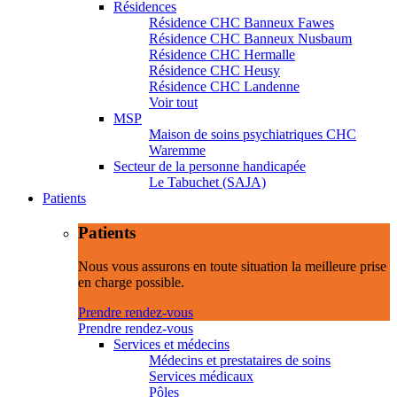
Résidences
Résidence CHC Banneux Fawes
Résidence CHC Banneux Nusbaum
Résidence CHC Hermalle
Résidence CHC Heusy
Résidence CHC Landenne
Voir tout
MSP
Maison de soins psychiatriques CHC
Waremme
Secteur de la personne handicapée
Le Tabuchet (SAJA)
Patients
Patients
Nous vous assurons en toute situation la meilleure prise
en charge possible.
Prendre rendez-vous
Prendre rendez-vous
Services et médecins
Médecins et prestataires de soins
Services médicaux
Pôles