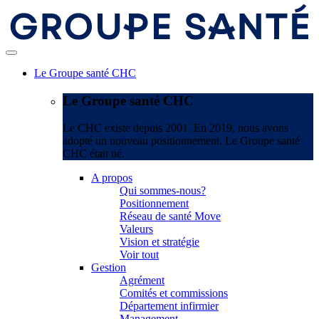
Le Groupe santé CHC
Le Groupe santé CHC
Le CHC existe depuis 2001. En 2019, nous avons
adopté un nouveau positionnement. Le Groupe santé
CHC était né.
A propos
Qui sommes-nous?
Positionnement
Réseau de santé Move
Valeurs
Vision et stratégie
Voir tout
Gestion
Agrément
Comités et commissions
Département infirmier
Management