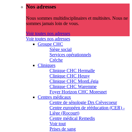
Nos adresses
Nous sommes multidisciplinaires et multisites. Nous ne
sommes jamais loin de vous.
Voir toutes nos adresses
Voir toutes nos adresses
Groupe CHC
Siège social
Services opérationnels
Crèche
Cliniques
Clinique CHC Hermalle
Clinique CHC Heusy
Clinique CHC MontLégia
Clinique CHC Waremme
Foyer Horizon CHC Moresnet
Centres médicaux
Centre de sénologie Drs Crèvecoeur
Centre européen de rééducation (CER) -
Liège (Rocourt)
Centre médical Remedis
Voir tout
Prises de sang