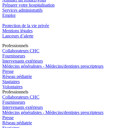
Préparer votre hospitalisation
Services administratifs
Emploi​
Protection de la vie privée
Mentions légales
Lanceurs d’alerte
Pro
f
essionn
e
ls
Collaborateurs CHC
Fournisseurs
Intervenants extérieurs
Médecins généralistes - Médecins/dentistes prescripteurs
Presse
Réseau pédiatrie
Stagiaires
Volontaires
Pro
f
essionn
e
ls
Collaborateurs CHC
Fournisseurs
Intervenants extérieurs
Médecins généralistes - Médecins/dentistes prescripteurs
Presse
Réseau pédiatrie
Stagiaires