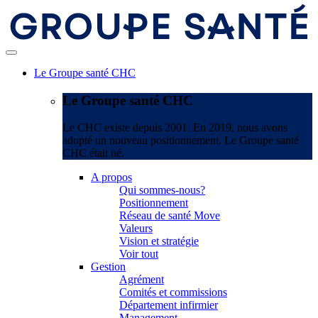
Le Groupe santé CHC
Le Groupe santé CHC
Le CHC existe depuis 2001. En 2019, nous avons
adopté un nouveau positionnement. Le Groupe santé
CHC était né.
A propos
Qui sommes-nous?
Positionnement
Réseau de santé Move
Valeurs
Vision et stratégie
Voir tout
Gestion
Agrément
Comités et commissions
Département infirmier
Management