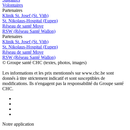
Volontaires
P
a
rtenai
r
es
Klinik St. Josef (St. Vith)
St. Nikolaus-Hospital (Eupen)
Réseau de santé Move
RSW (Réseau Santé Wallon)
P
a
rtenai
r
es
Klinik St. Josef (St. Vith)
St. Nikolaus-Hospital (Eupen)
Réseau de santé Move
RSW (Réseau Santé Wallon)
© Groupe santé CHC (textes, photos, images)
Les informations et les prix mentionnés sur www.chc.be sont
donnés à titre strictement indicatif et sont susceptibles de
modifications. Ils n'engagent pas la responsabilité du Groupe santé
CHC.
Notre applic
a
tion