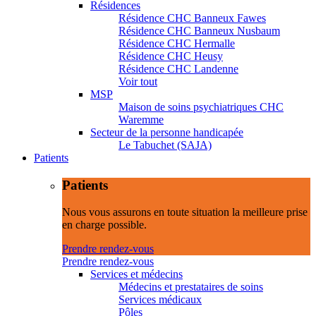
Résidences
Résidence CHC Banneux Fawes
Résidence CHC Banneux Nusbaum
Résidence CHC Hermalle
Résidence CHC Heusy
Résidence CHC Landenne
Voir tout
MSP
Maison de soins psychiatriques CHC
Waremme
Secteur de la personne handicapée
Le Tabuchet (SAJA)
Patients
Patients
Nous vous assurons en toute situation la meilleure prise
en charge possible.
Prendre rendez-vous
Prendre rendez-vous
Services et médecins
Médecins et prestataires de soins
Services médicaux
Pôles