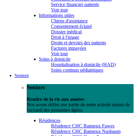
Service financier patients
Voir tout
Informations utiles
Chiens d'assistance
Consentement éclairé
Dossier médical
Droit à l'image
Droits et devoirs des patients
Factures impayées
Voir tout
Soins à domicile
Hospitalisation à domicile (HAD)
Soins continus pédiatriques
Seniors
Seniors
Rendre de la vie aux années
Nos avons défini une partie de notre activité autour de
l'accueil des personnes âgées.
Résidences
Résidence CHC Banneux Fawes
Résidence CHC Banneux Nusbaum