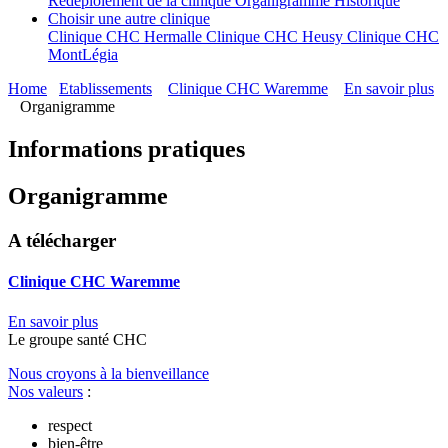
Redéploiement de la clinique
Organigramme
Historique
Choisir une autre clinique
Clinique CHC Hermalle
Clinique CHC Heusy
Clinique CHC
MontLégia
Home
Etablissements
Clinique CHC Waremme
En savoir plus
Organigramme
Informations pratiques
Organigramme
A télécharger
Clinique CHC Waremme
En savoir plus
Le
g
roupe s
a
nté CHC
Nous croyons à la bienveillance
Nos valeurs
:
respect
bien-être