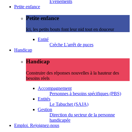
Evénements
Petite enfance
Petite enfance
Ici, les petits bouts font leur nid tout en douceur
Entité
Crèche L'arrêt de puces
Handicap
Handicap
Construire des réponses nouvelles à la hauteur des
besoins réels
Accompagnement
Personnes à besoins spécifiques (PBS)
Entités
Le Tabuchet (SAJA)
Gestion
Direction du secteur de la personne
handicapée
Emploi. Rejoignez-nous