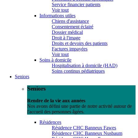
Service financier patients
Voir tout
Informations utiles
Chiens d'assistance
Consentement éclairé
Dossier médical
Droit à l'image
Droits et devoirs des patients
Factures impayées
Voir tout
Soins à domicile
Hospitalisation à domicile (HAD)
Soins continus pédiatriques
Seniors
Seniors
Rendre de la vie aux années
Nos avons défini une partie de notre activité autour de
l'accueil des personnes âgées.
Résidences
Résidence CHC Banneux Fawes
Résidence CHC Banneux Nusbaum