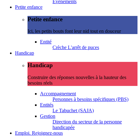
Evénements
Petite enfance
Petite enfance
Ici, les petits bouts font leur nid tout en douceur
Entité
Crèche L'arrêt de puces
Handicap
Handicap
Construire des réponses nouvelles à la hauteur des
besoins réels
Accompagnement
Personnes à besoins spécifiques (PBS)
Entités
Le Tabuchet (SAJA)
Gestion
Direction du secteur de la personne
handicapée
Emploi. Rejoignez-nous