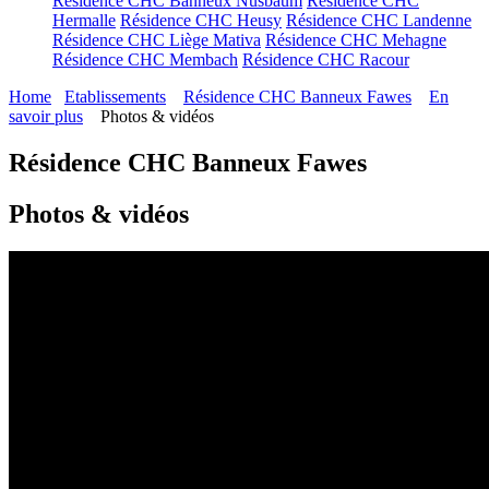
Résidence CHC Banneux Nusbaum
Résidence CHC
Hermalle
Résidence CHC Heusy
Résidence CHC Landenne
Résidence CHC Liège Mativa
Résidence CHC Mehagne
Résidence CHC Membach
Résidence CHC Racour
Home
Etablissements
Résidence CHC Banneux Fawes
En
savoir plus
Photos & vidéos
Résidence CHC Banneux Fawes
Photos & vidéos