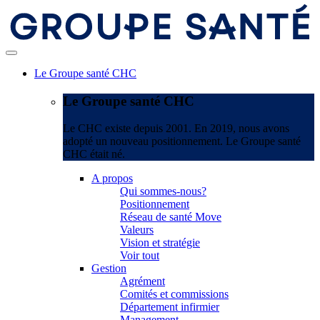
Le Groupe santé CHC
Le Groupe santé CHC
Le CHC existe depuis 2001. En 2019, nous avons
adopté un nouveau positionnement. Le Groupe santé
CHC était né.
A propos
Qui sommes-nous?
Positionnement
Réseau de santé Move
Valeurs
Vision et stratégie
Voir tout
Gestion
Agrément
Comités et commissions
Département infirmier
Management