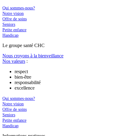
Qui sommes-nous?
Notre vision
Offre de soins
Seniors
Petite enfance
Handicap
Le
g
roupe s
a
nté CHC
Nous croyons à la bienveillance
Nos valeurs
:
respect
bien-être
responsabilité
excellence
Qui sommes-nous?
Notre vision
Offre de soins
Seniors
Petite enfance
Handicap
In
f
ormations pra
t
iques