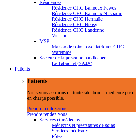
Résidences
Résidence CHC Banneux Fawes
Résidence CHC Banneux Nusbaum
Résidence CHC Hermalle
Résidence CHC Heusy
Résidence CHC Landenne
Voir tout
MSP
Maison de soins psychiatriques CHC
Waremme
Secteur de la personne handicapée
Le Tabuchet (SAJA)
Patients
Patients
Nous vous assurons en toute situation la meilleure prise
en charge possible.
Prendre rendez-vous
Prendre rendez-vous
Services et médecins
Médecins et prestataires de soins
Services médicaux
Pôles