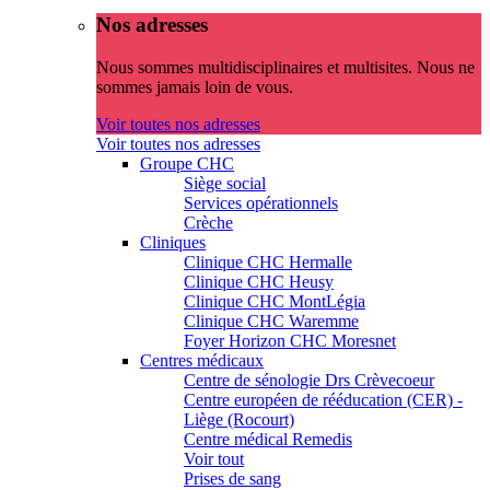
Nos adresses
Nous sommes multidisciplinaires et multisites. Nous ne
sommes jamais loin de vous.
Voir toutes nos adresses
Voir toutes nos adresses
Groupe CHC
Siège social
Services opérationnels
Crèche
Cliniques
Clinique CHC Hermalle
Clinique CHC Heusy
Clinique CHC MontLégia
Clinique CHC Waremme
Foyer Horizon CHC Moresnet
Centres médicaux
Centre de sénologie Drs Crèvecoeur
Centre européen de rééducation (CER) -
Liège (Rocourt)
Centre médical Remedis
Voir tout
Prises de sang