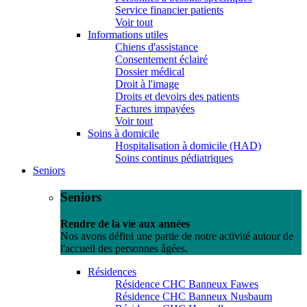
Service financier patients
Voir tout
Informations utiles
Chiens d'assistance
Consentement éclairé
Dossier médical
Droit à l'image
Droits et devoirs des patients
Factures impayées
Voir tout
Soins à domicile
Hospitalisation à domicile (HAD)
Soins continus pédiatriques
Seniors
Seniors
Rendre de la vie aux années
Nos avons défini une partie de notre activité autour de
l'accueil des personnes âgées.
Résidences
Résidence CHC Banneux Fawes
Résidence CHC Banneux Nusbaum