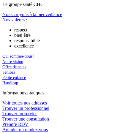
Le
g
roupe s
a
nté CHC
Nous croyons à la bienveillance
Nos valeurs
:
respect
bien-être
responsabilité
excellence
Qui sommes-nous?
Notre vision
Offre de soins
Seniors
Petite enfance
Handicap
In
f
ormations pra
t
iques
Voir toutes nos adresses
Trouver un professionnel
Trouver un service
Trouver une consultation
Prendre RDV
Annuler un rendez-vous