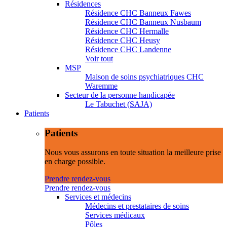
Résidences
Résidence CHC Banneux Fawes
Résidence CHC Banneux Nusbaum
Résidence CHC Hermalle
Résidence CHC Heusy
Résidence CHC Landenne
Voir tout
MSP
Maison de soins psychiatriques CHC
Waremme
Secteur de la personne handicapée
Le Tabuchet (SAJA)
Patients
Patients
Nous vous assurons en toute situation la meilleure prise
en charge possible.
Prendre rendez-vous
Prendre rendez-vous
Services et médecins
Médecins et prestataires de soins
Services médicaux
Pôles