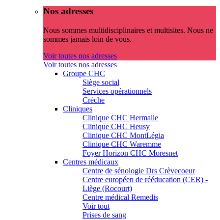
Nos adresses
Nous sommes multidisciplinaires et multisites. Nous ne
sommes jamais loin de vous.
Voir toutes nos adresses
Voir toutes nos adresses
Groupe CHC
Siège social
Services opérationnels
Crèche
Cliniques
Clinique CHC Hermalle
Clinique CHC Heusy
Clinique CHC MontLégia
Clinique CHC Waremme
Foyer Horizon CHC Moresnet
Centres médicaux
Centre de sénologie Drs Crèvecoeur
Centre européen de rééducation (CER) -
Liège (Rocourt)
Centre médical Remedis
Voir tout
Prises de sang