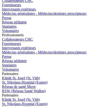
Collaborateurs CHC
Fournisseurs
Intervenants extérieurs
Médecins généralistes - Médecins/dentistes prescripteurs
Presse
Réseau pédiatrie
Stagiaires
Volontaires
Pro
f
essionn
e
ls
Collaborateurs CHC
Fournisseurs
Intervenants extérieurs
Médecins généralistes - Médecins/dentistes prescripteurs
Presse
Réseau pédiatrie
Stagiaires
Volontaires
P
a
rtenai
r
es
Klinik St. Josef (St. Vith)
St. Nikolaus-Hospital (Eupen)
Réseau de santé Move
RSW (Réseau Santé Wallon)
P
a
rtenai
r
es
Klinik St. Josef (St. Vith)
St. Nikolaus-Hospital (Eupen)