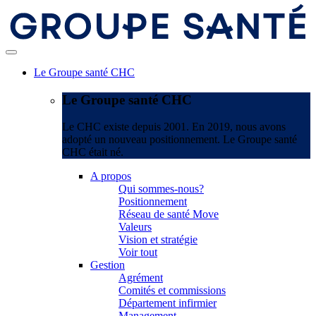
Le Groupe santé CHC
Le Groupe santé CHC
Le CHC existe depuis 2001. En 2019, nous avons
adopté un nouveau positionnement. Le Groupe santé
CHC était né.
A propos
Qui sommes-nous?
Positionnement
Réseau de santé Move
Valeurs
Vision et stratégie
Voir tout
Gestion
Agrément
Comités et commissions
Département infirmier
Management