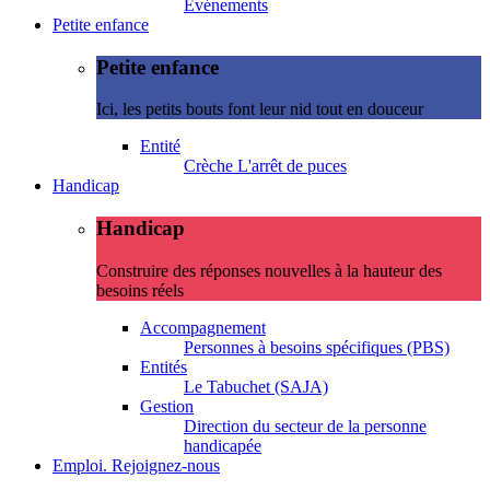
Evénements
Petite enfance
Petite enfance
Ici, les petits bouts font leur nid tout en douceur
Entité
Crèche L'arrêt de puces
Handicap
Handicap
Construire des réponses nouvelles à la hauteur des
besoins réels
Accompagnement
Personnes à besoins spécifiques (PBS)
Entités
Le Tabuchet (SAJA)
Gestion
Direction du secteur de la personne
handicapée
Emploi. Rejoignez-nous