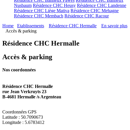
Résidence CHC Banneux Fawes
Résidence CHC Banneux
Nusbaum
Résidence CHC Heusy
Résidence CHC Landenne
Résidence CHC Liège Mativa
Résidence CHC Mehagne
Résidence CHC Membach
Résidence CHC Racour
Home
Etablissements
Résidence CHC Hermalle
En savoir plus
Accès & parking
Résidence CHC Hermalle
Accès & parking
Nos coordonnées
Résidence CHC Hermalle
rue Jean Verkruyts 23
B-4681 Hermalle /s Argenteau
Coordonnées GPS
Latitude : 50.7090673
Longitude : 5.6783412