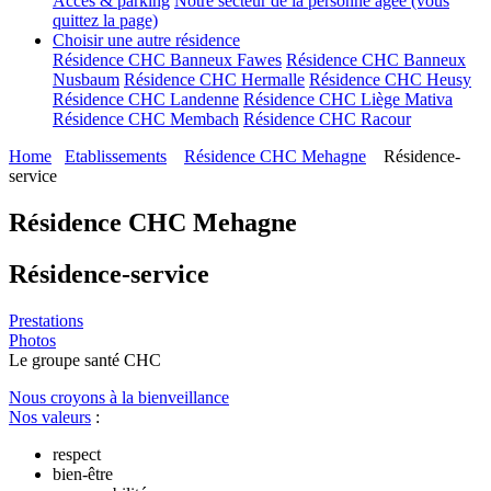
Accès & parking
Notre secteur de la personne âgée (vous
quittez la page)
Choisir une autre résidence
Résidence CHC Banneux Fawes
Résidence CHC Banneux
Nusbaum
Résidence CHC Hermalle
Résidence CHC Heusy
Résidence CHC Landenne
Résidence CHC Liège Mativa
Résidence CHC Membach
Résidence CHC Racour
Home
Etablissements
Résidence CHC Mehagne
Résidence-
service
Résidence CHC Mehagne
Résidence-service
Prestations
Photos
Le
g
roupe s
a
nté CHC
Nous croyons à la bienveillance
Nos valeurs
:
respect
bien-être