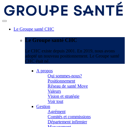
Le Groupe santé CHC
Le Groupe santé CHC
Le CHC existe depuis 2001. En 2019, nous avons
adopté un nouveau positionnement. Le Groupe santé
CHC était né.
A propos
Qui sommes-nous?
Positionnement
Réseau de santé Move
Valeurs
Vision et stratégie
Voir tout
Gestion
Agrément
Comités et commissions
Département infirmier
Management