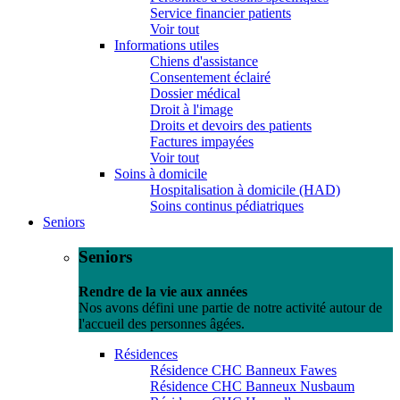
Service financier patients
Voir tout
Informations utiles
Chiens d'assistance
Consentement éclairé
Dossier médical
Droit à l'image
Droits et devoirs des patients
Factures impayées
Voir tout
Soins à domicile
Hospitalisation à domicile (HAD)
Soins continus pédiatriques
Seniors
Seniors
Rendre de la vie aux années
Nos avons défini une partie de notre activité autour de
l'accueil des personnes âgées.
Résidences
Résidence CHC Banneux Fawes
Résidence CHC Banneux Nusbaum