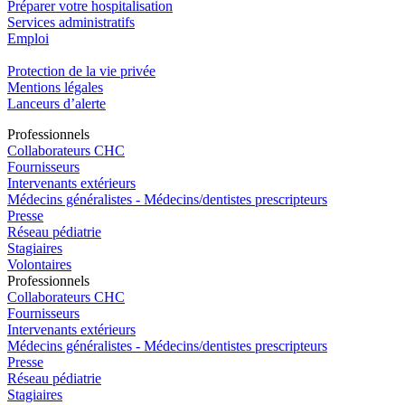
Préparer votre hospitalisation
Services administratifs
Emploi​
Protection de la vie privée
Mentions légales
Lanceurs d’alerte
Pro
f
essionn
e
ls
Collaborateurs CHC
Fournisseurs
Intervenants extérieurs
Médecins généralistes - Médecins/dentistes prescripteurs
Presse
Réseau pédiatrie
Stagiaires
Volontaires
Pro
f
essionn
e
ls
Collaborateurs CHC
Fournisseurs
Intervenants extérieurs
Médecins généralistes - Médecins/dentistes prescripteurs
Presse
Réseau pédiatrie
Stagiaires