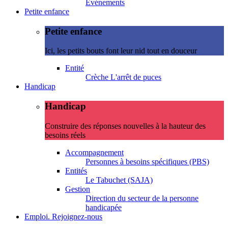
Evénements
Petite enfance
Petite enfance
Ici, les petits bouts font leur nid tout en douceur
Entité
Crèche L'arrêt de puces
Handicap
Handicap
Construire des réponses nouvelles à la hauteur des
besoins réels
Accompagnement
Personnes à besoins spécifiques (PBS)
Entités
Le Tabuchet (SAJA)
Gestion
Direction du secteur de la personne
handicapée
Emploi. Rejoignez-nous