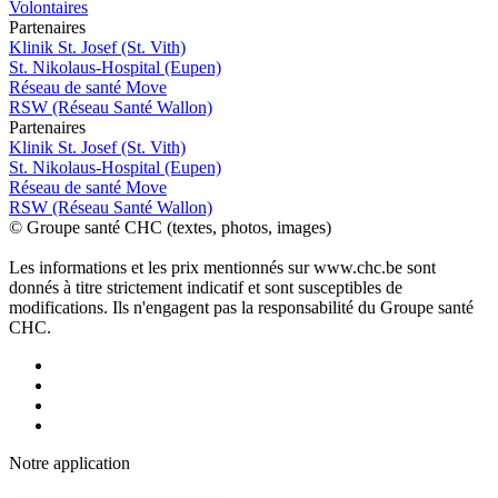
Volontaires
P
a
rtenai
r
es
Klinik St. Josef (St. Vith)
St. Nikolaus-Hospital (Eupen)
Réseau de santé Move
RSW (Réseau Santé Wallon)
P
a
rtenai
r
es
Klinik St. Josef (St. Vith)
St. Nikolaus-Hospital (Eupen)
Réseau de santé Move
RSW (Réseau Santé Wallon)
© Groupe santé CHC (textes, photos, images)
Les informations et les prix mentionnés sur www.chc.be sont
donnés à titre strictement indicatif et sont susceptibles de
modifications. Ils n'engagent pas la responsabilité du Groupe santé
CHC.
Notre applic
a
tion