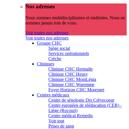
Nos adresses
Nous sommes multidisciplinaires et multisites. Nous ne
sommes jamais loin de vous.
Voir toutes nos adresses
Voir toutes nos adresses
Groupe CHC
Siège social
Services opérationnels
Crèche
Cliniques
Clinique CHC Hermalle
Clinique CHC Heusy
Clinique CHC MontLégia
Clinique CHC Waremme
Foyer Horizon CHC Moresnet
Centres médicaux
Centre de sénologie Drs Crèvecoeur
Centre européen de rééducation (CER) -
Liège (Rocourt)
Centre médical Remedis
Voir tout
Prises de sang