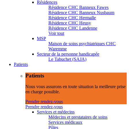
Résidences
Résidence CHC Banneux Fawes
Résidence CHC Banneux Nusbaum
Résidence CHC Hermalle
Résidence CHC Heusy
Résidence CHC Landenne
Voir tout
MSP
Maison de soins psychiatriques CHC
Waremme
Secteur de la personne handicapée
Le Tabuchet (SAJA)
Patients
Patients
Nous vous assurons en toute situation la meilleure prise
en charge possible.
Prendre rendez-vous
Prendre rendez-vous
Services et médecins
Médecins et prestataires de soins
Services médicaux
Pôles