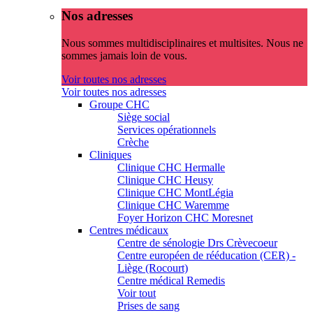
Nos adresses
Nous sommes multidisciplinaires et multisites. Nous ne
sommes jamais loin de vous.
Voir toutes nos adresses
Voir toutes nos adresses
Groupe CHC
Siège social
Services opérationnels
Crèche
Cliniques
Clinique CHC Hermalle
Clinique CHC Heusy
Clinique CHC MontLégia
Clinique CHC Waremme
Foyer Horizon CHC Moresnet
Centres médicaux
Centre de sénologie Drs Crèvecoeur
Centre européen de rééducation (CER) -
Liège (Rocourt)
Centre médical Remedis
Voir tout
Prises de sang