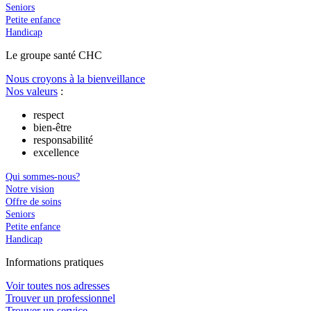
Seniors
Petite enfance
Handicap
Le
g
roupe s
a
nté CHC
Nous croyons à la bienveillance
Nos valeurs
:
respect
bien-être
responsabilité
excellence
Qui sommes-nous?
Notre vision
Offre de soins
Seniors
Petite enfance
Handicap
In
f
ormations pra
t
iques
Voir toutes nos adresses
Trouver un professionnel
Trouver un service