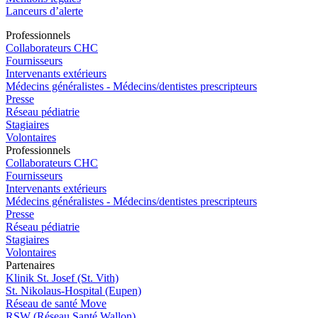
Lanceurs d’alerte
Pro
f
essionn
e
ls
Collaborateurs CHC
Fournisseurs
Intervenants extérieurs
Médecins généralistes - Médecins/dentistes prescripteurs
Presse
Réseau pédiatrie
Stagiaires
Volontaires
Pro
f
essionn
e
ls
Collaborateurs CHC
Fournisseurs
Intervenants extérieurs
Médecins généralistes - Médecins/dentistes prescripteurs
Presse
Réseau pédiatrie
Stagiaires
Volontaires
P
a
rtenai
r
es
Klinik St. Josef (St. Vith)
St. Nikolaus-Hospital (Eupen)
Réseau de santé Move
RSW (Réseau Santé Wallon)