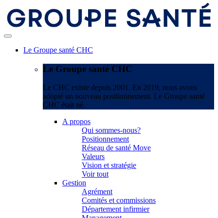
Le Groupe santé CHC
Le Groupe santé CHC
Le CHC existe depuis 2001. En 2019, nous avons
adopté un nouveau positionnement. Le Groupe santé
CHC était né.
A propos
Qui sommes-nous?
Positionnement
Réseau de santé Move
Valeurs
Vision et stratégie
Voir tout
Gestion
Agrément
Comités et commissions
Département infirmier
Management