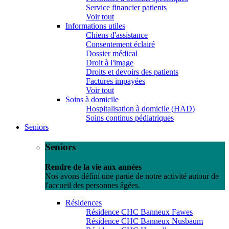
Service financier patients
Voir tout
Informations utiles
Chiens d'assistance
Consentement éclairé
Dossier médical
Droit à l'image
Droits et devoirs des patients
Factures impayées
Voir tout
Soins à domicile
Hospitalisation à domicile (HAD)
Soins continus pédiatriques
Seniors
Seniors
Rendre de la vie aux années
Nos avons défini une partie de notre activité autour de
l'accueil des personnes âgées.
Résidences
Résidence CHC Banneux Fawes
Résidence CHC Banneux Nusbaum