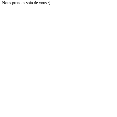
Nous pr
e
nons soin
d
e vous :)