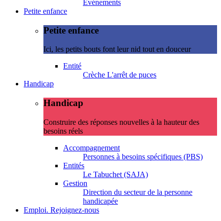
Evénements
Petite enfance
Petite enfance
Ici, les petits bouts font leur nid tout en douceur
Entité
Crèche L'arrêt de puces
Handicap
Handicap
Construire des réponses nouvelles à la hauteur des
besoins réels
Accompagnement
Personnes à besoins spécifiques (PBS)
Entités
Le Tabuchet (SAJA)
Gestion
Direction du secteur de la personne
handicapée
Emploi. Rejoignez-nous