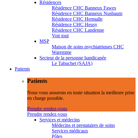
Résidences
Résidence CHC Banneux Fawes
Résidence CHC Banneux Nusbaum
Résidence CHC Hermalle
Résidence CHC Heusy
Résidence CHC Landenne
Voir tout
MSP
Maison de soins psychiatriques CHC
Waremme
Secteur de la personne handicapée
Le Tabuchet (SAJA)
Patients
Patients
Nous vous assurons en toute situation la meilleure prise
en charge possible.
Prendre rendez-vous
Prendre rendez-vous
Services et médecins
Médecins et prestataires de soins
Services médicaux
Pôles