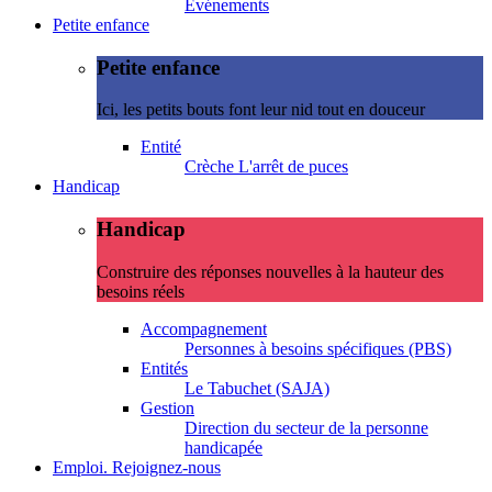
Evénements
Petite enfance
Petite enfance
Ici, les petits bouts font leur nid tout en douceur
Entité
Crèche L'arrêt de puces
Handicap
Handicap
Construire des réponses nouvelles à la hauteur des
besoins réels
Accompagnement
Personnes à besoins spécifiques (PBS)
Entités
Le Tabuchet (SAJA)
Gestion
Direction du secteur de la personne
handicapée
Emploi. Rejoignez-nous