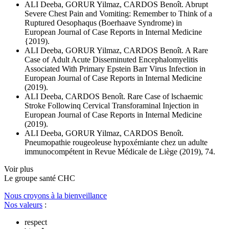
ALI Deeba, GORUR Yilmaz, CARDOS Benoît. Abrupt
Severe Chest Pain and Vomiting: Remember to Think of a
Ruptured Oesophaqus (Boerhaave Syndrome) in
European Journal of Case Reports in Internal Medicine
{2019).
ALI Deeba, GORUR Yilmaz, CARDOS Benoît. A Rare
Case of Adult Acute Disseminuted Encephalomyelitis
Associated With Primary Epstein Barr Virus Infection in
European Journal of Case Reports in Internal Medicine
(2019).
ALI Deeba, CARDOS Benoît. Rare Case of lschaemic
Stroke Followinq Cervical Transforaminal Injection in
European Journal of Case Reports in Internal Medicine
(2019).
ALI Deeba, GORUR Yilmaz, CARDOS Benoît.
Pneumopathie rougeoleuse hypoxémiante chez un adulte
immunocompétent in Revue Médicale de Liège (2019), 74.
Voir plus
Le
g
roupe s
a
nté CHC
Nous croyons à la bienveillance
Nos valeurs
:
respect