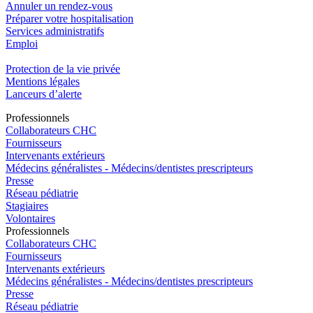
Annuler un rendez-vous
Préparer votre hospitalisation
Services administratifs
Emploi​
Protection de la vie privée
Mentions légales
Lanceurs d’alerte
Pro
f
essionn
e
ls
Collaborateurs CHC
Fournisseurs
Intervenants extérieurs
Médecins généralistes - Médecins/dentistes prescripteurs
Presse
Réseau pédiatrie
Stagiaires
Volontaires
Pro
f
essionn
e
ls
Collaborateurs CHC
Fournisseurs
Intervenants extérieurs
Médecins généralistes - Médecins/dentistes prescripteurs
Presse
Réseau pédiatrie