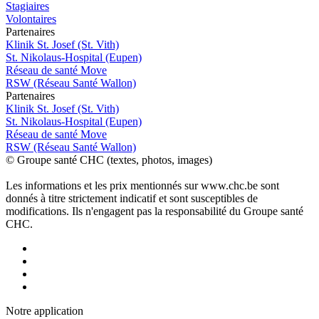
Stagiaires
Volontaires
P
a
rtenai
r
es
Klinik St. Josef (St. Vith)
St. Nikolaus-Hospital (Eupen)
Réseau de santé Move
RSW (Réseau Santé Wallon)
P
a
rtenai
r
es
Klinik St. Josef (St. Vith)
St. Nikolaus-Hospital (Eupen)
Réseau de santé Move
RSW (Réseau Santé Wallon)
© Groupe santé CHC (textes, photos, images)
Les informations et les prix mentionnés sur www.chc.be sont
donnés à titre strictement indicatif et sont susceptibles de
modifications. Ils n'engagent pas la responsabilité du Groupe santé
CHC.
Notre applic
a
tion