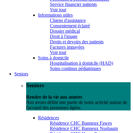
Service financier patients
Voir tout
Informations utiles
Chiens d'assistance
Consentement éclairé
Dossier médical
Droit à l'image
Droits et devoirs des patients
Factures impayées
Voir tout
Soins à domicile
Hospitalisation à domicile (HAD)
Soins continus pédiatriques
Seniors
Seniors
Rendre de la vie aux années
Nos avons défini une partie de notre activité autour de
l'accueil des personnes âgées.
Résidences
Résidence CHC Banneux Fawes
Résidence CHC Banneux Nusbaum