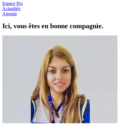
Espace Pro
Actualités
Agenda
Ici, vous êtes en
b
onne com
p
a
g
nie.