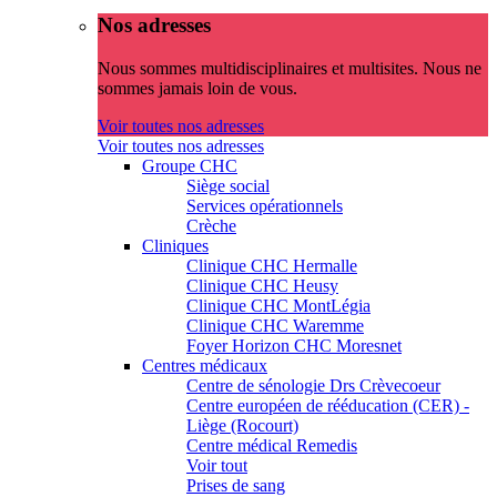
Nos adresses
Nous sommes multidisciplinaires et multisites. Nous ne
sommes jamais loin de vous.
Voir toutes nos adresses
Voir toutes nos adresses
Groupe CHC
Siège social
Services opérationnels
Crèche
Cliniques
Clinique CHC Hermalle
Clinique CHC Heusy
Clinique CHC MontLégia
Clinique CHC Waremme
Foyer Horizon CHC Moresnet
Centres médicaux
Centre de sénologie Drs Crèvecoeur
Centre européen de rééducation (CER) -
Liège (Rocourt)
Centre médical Remedis
Voir tout
Prises de sang