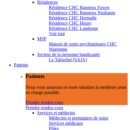
Résidences
Résidence CHC Banneux Fawes
Résidence CHC Banneux Nusbaum
Résidence CHC Hermalle
Résidence CHC Heusy
Résidence CHC Landenne
Voir tout
MSP
Maison de soins psychiatriques CHC
Waremme
Secteur de la personne handicapée
Le Tabuchet (SAJA)
Patients
Patients
Nous vous assurons en toute situation la meilleure prise
en charge possible.
Prendre rendez-vous
Prendre rendez-vous
Services et médecins
Médecins et prestataires de soins
Services médicaux
Pôles