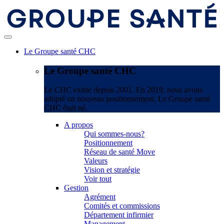
Le Groupe santé CHC
Le Groupe santé CHC
Le CHC existe depuis 2001. En 2019, nous avons
adopté un nouveau positionnement. Le Groupe santé
CHC était né.
A propos
Qui sommes-nous?
Positionnement
Réseau de santé Move
Valeurs
Vision et stratégie
Voir tout
Gestion
Agrément
Comités et commissions
Département infirmier
Management