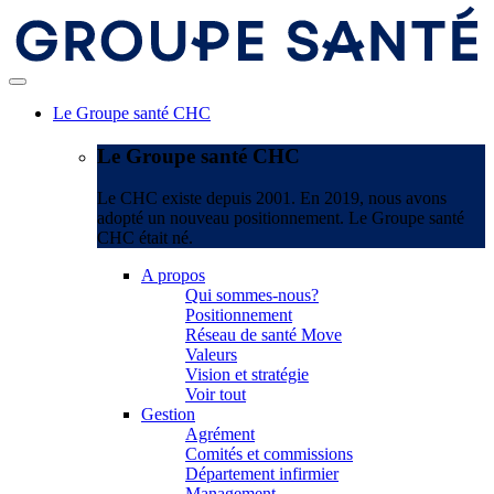
Le Groupe santé CHC
Le Groupe santé CHC
Le CHC existe depuis 2001. En 2019, nous avons
adopté un nouveau positionnement. Le Groupe santé
CHC était né.
A propos
Qui sommes-nous?
Positionnement
Réseau de santé Move
Valeurs
Vision et stratégie
Voir tout
Gestion
Agrément
Comités et commissions
Département infirmier
Management