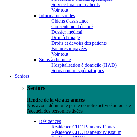
Service financier patients
Voir tout
Informations utiles
Chiens d'assistance
Consentement éclairé
Dossier médical
Droit à l'image
Droits et devoirs des patients
Factures impayées
Voir tout
Soins à domicile
Hospitalisation à domicile (HAD)
Soins continus pédiatriques
Seniors
Seniors
Rendre de la vie aux années
Nos avons défini une partie de notre activité autour de
l'accueil des personnes âgées.
Résidences
Résidence CHC Banneux Fawes
Résidence CHC Banneux Nusbaum