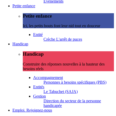
Evénements
Petite enfance
Petite enfance
Ici, les petits bouts font leur nid tout en douceur
Entité
Crèche L'arrêt de puces
Handicap
Handicap
Construire des réponses nouvelles à la hauteur des
besoins réels
Accompagnement
Personnes à besoins spécifiques (PBS)
Entités
Le Tabuchet (SAJA)
Gestion
Direction du secteur de la personne
handicapée
Emploi. Rejoignez-nous