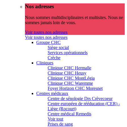
Nos adresses
Nous sommes multidisciplinaires et multisites. Nous ne
sommes jamais loin de vous.
Voir toutes nos adresses
Voir toutes nos adresses
Groupe CHC
Siège social
Services opérationnels
Crèche
Cliniques
Clinique CHC Hermalle
Clinique CHC Heusy
Clinique CHC MontLégia
Clinique CHC Waremme
Foyer Horizon CHC Moresnet
Centres médicaux
Centre de sénologie Drs Crèvecoeur
Centre européen de rééducation (CER) -
Liège (Rocourt)
Centre médical Remedis
Voir tout
Prises de sang