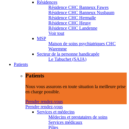
Résidences
Résidence CHC Banneux Fawes
Résidence CHC Banneux Nusbaum
Résidence CHC Hermalle
Résidence CHC Heusy
Résidence CHC Landenne
Voir tout
MSP
Maison de soins psychiatriques CHC
Waremme
Secteur de la personne handicapée
Le Tabuchet (SAJA)
Patients
Patients
Nous vous assurons en toute situation la meilleure prise
en charge possible.
Prendre rendez-vous
Prendre rendez-vous
Services et médecins
Médecins et prestataires de soins
Services médicaux
Pôles