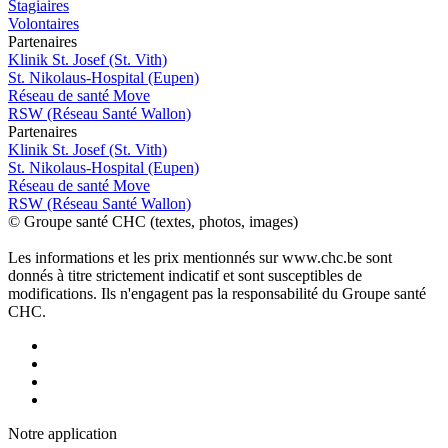
Stagiaires
Volontaires
P
a
rtenai
r
es
Klinik St. Josef (St. Vith)
St. Nikolaus-Hospital (Eupen)
Réseau de santé Move
RSW (Réseau Santé Wallon)
P
a
rtenai
r
es
Klinik St. Josef (St. Vith)
St. Nikolaus-Hospital (Eupen)
Réseau de santé Move
RSW (Réseau Santé Wallon)
© Groupe santé CHC (textes, photos, images)
Les informations et les prix mentionnés sur www.chc.be sont
donnés à titre strictement indicatif et sont susceptibles de
modifications. Ils n'engagent pas la responsabilité du Groupe santé
CHC.
Notre applic
a
tion