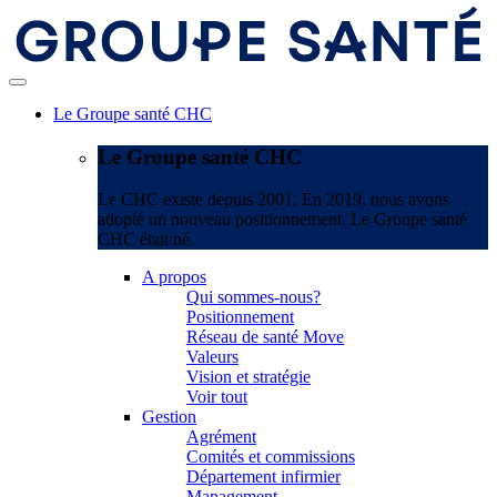
Le Groupe santé CHC
Le Groupe santé CHC
Le CHC existe depuis 2001. En 2019, nous avons
adopté un nouveau positionnement. Le Groupe santé
CHC était né.
A propos
Qui sommes-nous?
Positionnement
Réseau de santé Move
Valeurs
Vision et stratégie
Voir tout
Gestion
Agrément
Comités et commissions
Département infirmier
Management