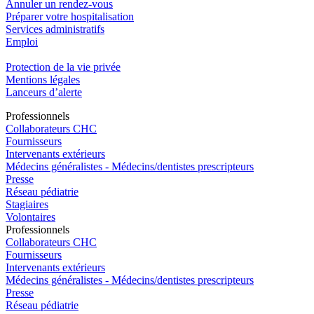
Annuler un rendez-vous
Préparer votre hospitalisation
Services administratifs
Emploi​
Protection de la vie privée
Mentions légales
Lanceurs d’alerte
Pro
f
essionn
e
ls
Collaborateurs CHC
Fournisseurs
Intervenants extérieurs
Médecins généralistes - Médecins/dentistes prescripteurs
Presse
Réseau pédiatrie
Stagiaires
Volontaires
Pro
f
essionn
e
ls
Collaborateurs CHC
Fournisseurs
Intervenants extérieurs
Médecins généralistes - Médecins/dentistes prescripteurs
Presse
Réseau pédiatrie