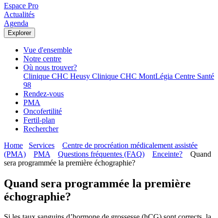
Espace Pro
Actualités
Agenda
Explorer
Vue d'ensemble
Notre centre
Où nous trouver?
Clinique CHC Heusy
Clinique CHC MontLégia
Centre Santé
98
Rendez-vous
PMA
Oncofertilité
Fertil-plan
Rechercher
Home
Services
Centre de procréation médicalement assistée
(PMA)
PMA
Questions fréquentes (FAQ)
Enceinte?
Quand
sera programmée la première échographie?
Quand sera programmée la première
échographie?
Si les taux sanguins d’hormone de grossesse (hCG) sont corrects, la