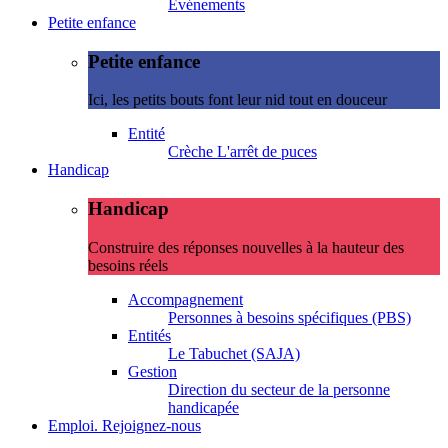
Evénements
Petite enfance
Petite enfance
Ici, les petits bouts font leur nid tout en douceur
Entité
Crèche L'arrêt de puces
Handicap
Handicap
Construire des réponses nouvelles à la hauteur des
besoins réels
Accompagnement
Personnes à besoins spécifiques (PBS)
Entités
Le Tabuchet (SAJA)
Gestion
Direction du secteur de la personne
handicapée
Emploi. Rejoignez-nous