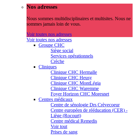
Nos adresses
Nous sommes multidisciplinaires et multisites. Nous ne
sommes jamais loin de vous.
Voir toutes nos adresses
Voir toutes nos adresses
Groupe CHC
Siège social
Services opérationnels
Crèche
Cliniques
Clinique CHC Hermalle
Clinique CHC Heusy
Clinique CHC MontLégia
Clinique CHC Waremme
Foyer Horizon CHC Moresnet
Centres médicaux
Centre de sénologie Drs Crèvecoeur
Centre européen de rééducation (CER) -
Liège (Rocourt)
Centre médical Remedis
Voir tout
Prises de sang