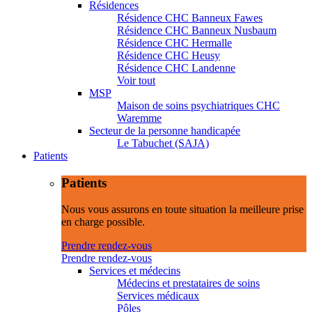
Résidences
Résidence CHC Banneux Fawes
Résidence CHC Banneux Nusbaum
Résidence CHC Hermalle
Résidence CHC Heusy
Résidence CHC Landenne
Voir tout
MSP
Maison de soins psychiatriques CHC
Waremme
Secteur de la personne handicapée
Le Tabuchet (SAJA)
Patients
Patients
Nous vous assurons en toute situation la meilleure prise
en charge possible.
Prendre rendez-vous
Prendre rendez-vous
Services et médecins
Médecins et prestataires de soins
Services médicaux
Pôles