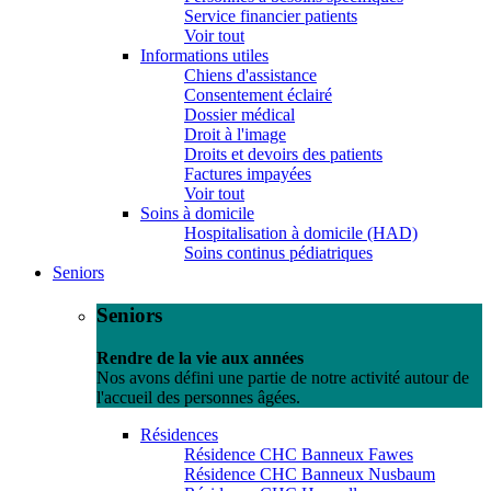
Service financier patients
Voir tout
Informations utiles
Chiens d'assistance
Consentement éclairé
Dossier médical
Droit à l'image
Droits et devoirs des patients
Factures impayées
Voir tout
Soins à domicile
Hospitalisation à domicile (HAD)
Soins continus pédiatriques
Seniors
Seniors
Rendre de la vie aux années
Nos avons défini une partie de notre activité autour de
l'accueil des personnes âgées.
Résidences
Résidence CHC Banneux Fawes
Résidence CHC Banneux Nusbaum