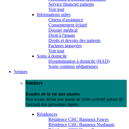
Service financier patients
Voir tout
Informations utiles
Chiens d'assistance
Consentement éclairé
Dossier médical
Droit à l'image
Droits et devoirs des patients
Factures impayées
Voir tout
Soins à domicile
Hospitalisation à domicile (HAD)
Soins continus pédiatriques
Seniors
Seniors
Rendre de la vie aux années
Nos avons défini une partie de notre activité autour de
l'accueil des personnes âgées.
Résidences
Résidence CHC Banneux Fawes
Résidence CHC Banneux Nusbaum