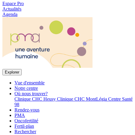
Espace Pro
Actualités
Agenda
Explorer
Vue d'ensemble
Notre centre
Où nous trouver?
Clinique CHC Heusy
Clinique CHC MontLégia
Centre Santé
98
Rendez-vous
PMA
Oncofertilité
Fertil-plan
Rechercher