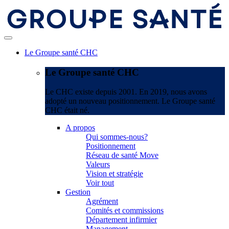
Le Groupe santé CHC
Le Groupe santé CHC
Le CHC existe depuis 2001. En 2019, nous avons
adopté un nouveau positionnement. Le Groupe santé
CHC était né.
A propos
Qui sommes-nous?
Positionnement
Réseau de santé Move
Valeurs
Vision et stratégie
Voir tout
Gestion
Agrément
Comités et commissions
Département infirmier
Management