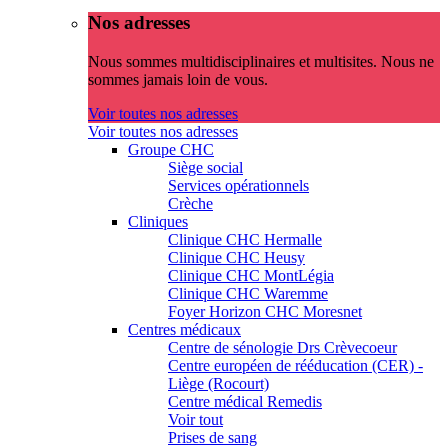
Nos adresses
Nous sommes multidisciplinaires et multisites. Nous ne
sommes jamais loin de vous.
Voir toutes nos adresses
Voir toutes nos adresses
Groupe CHC
Siège social
Services opérationnels
Crèche
Cliniques
Clinique CHC Hermalle
Clinique CHC Heusy
Clinique CHC MontLégia
Clinique CHC Waremme
Foyer Horizon CHC Moresnet
Centres médicaux
Centre de sénologie Drs Crèvecoeur
Centre européen de rééducation (CER) -
Liège (Rocourt)
Centre médical Remedis
Voir tout
Prises de sang