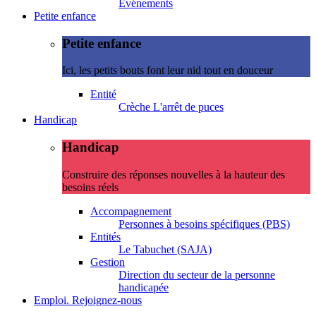
Evénements
Petite enfance
Petite enfance
Ici, les petits bouts font leur nid tout en douceur
Entité
Crèche L'arrêt de puces
Handicap
Handicap
Construire des réponses nouvelles à la hauteur des
besoins réels
Accompagnement
Personnes à besoins spécifiques (PBS)
Entités
Le Tabuchet (SAJA)
Gestion
Direction du secteur de la personne
handicapée
Emploi. Rejoignez-nous