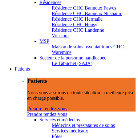
Résidences
Résidence CHC Banneux Fawes
Résidence CHC Banneux Nusbaum
Résidence CHC Hermalle
Résidence CHC Heusy
Résidence CHC Landenne
Voir tout
MSP
Maison de soins psychiatriques CHC
Waremme
Secteur de la personne handicapée
Le Tabuchet (SAJA)
Patients
Patients
Nous vous assurons en toute situation la meilleure prise
en charge possible.
Prendre rendez-vous
Prendre rendez-vous
Services et médecins
Médecins et prestataires de soins
Services médicaux
Pôles