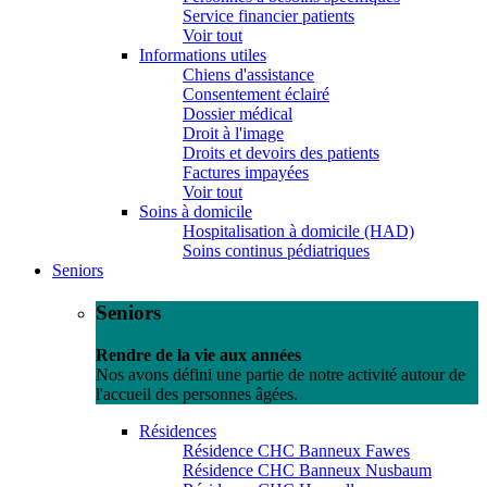
Service financier patients
Voir tout
Informations utiles
Chiens d'assistance
Consentement éclairé
Dossier médical
Droit à l'image
Droits et devoirs des patients
Factures impayées
Voir tout
Soins à domicile
Hospitalisation à domicile (HAD)
Soins continus pédiatriques
Seniors
Seniors
Rendre de la vie aux années
Nos avons défini une partie de notre activité autour de
l'accueil des personnes âgées.
Résidences
Résidence CHC Banneux Fawes
Résidence CHC Banneux Nusbaum