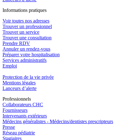
In
f
ormations pra
t
iques
Voir toutes nos adresses
Trouver un professionnel
Trouver un service
Trouver une consultation
Prendre RDV
Annuler un rendez-vous
Préparer votre hospitalisation
Services administratifs
Emploi​
Protection de la vie privée
Mentions légales
Lanceurs d’alerte
Pro
f
essionn
e
ls
Collaborateurs CHC
Fournisseurs
Intervenants extérieurs
Médecins généralistes - Médecins/dentistes prescripteurs
Presse
Réseau pédiatrie
Stagiaires