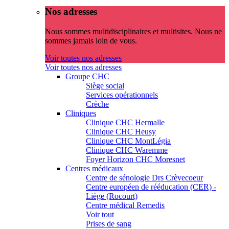
Nos adresses
Nous sommes multidisciplinaires et multisites. Nous ne
sommes jamais loin de vous.
Voir toutes nos adresses
Voir toutes nos adresses
Groupe CHC
Siège social
Services opérationnels
Crèche
Cliniques
Clinique CHC Hermalle
Clinique CHC Heusy
Clinique CHC MontLégia
Clinique CHC Waremme
Foyer Horizon CHC Moresnet
Centres médicaux
Centre de sénologie Drs Crèvecoeur
Centre européen de rééducation (CER) -
Liège (Rocourt)
Centre médical Remedis
Voir tout
Prises de sang