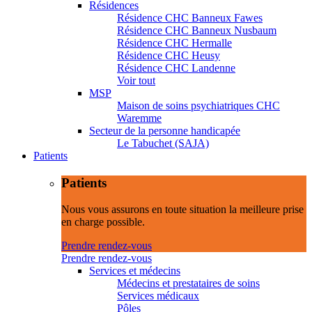
Résidences
Résidence CHC Banneux Fawes
Résidence CHC Banneux Nusbaum
Résidence CHC Hermalle
Résidence CHC Heusy
Résidence CHC Landenne
Voir tout
MSP
Maison de soins psychiatriques CHC
Waremme
Secteur de la personne handicapée
Le Tabuchet (SAJA)
Patients
Patients
Nous vous assurons en toute situation la meilleure prise
en charge possible.
Prendre rendez-vous
Prendre rendez-vous
Services et médecins
Médecins et prestataires de soins
Services médicaux
Pôles