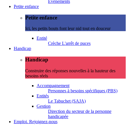
Evénements
Petite enfance
Petite enfance
Ici, les petits bouts font leur nid tout en douceur
Entité
Crèche L'arrêt de puces
Handicap
Handicap
Construire des réponses nouvelles à la hauteur des
besoins réels
Accompagnement
Personnes à besoins spécifiques (PBS)
Entités
Le Tabuchet (SAJA)
Gestion
Direction du secteur de la personne
handicapée
Emploi. Rejoignez-nous