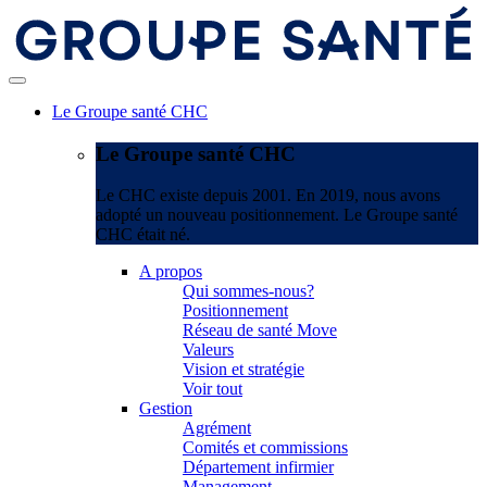
Le Groupe santé CHC
Le Groupe santé CHC
Le CHC existe depuis 2001. En 2019, nous avons
adopté un nouveau positionnement. Le Groupe santé
CHC était né.
A propos
Qui sommes-nous?
Positionnement
Réseau de santé Move
Valeurs
Vision et stratégie
Voir tout
Gestion
Agrément
Comités et commissions
Département infirmier
Management