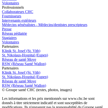
Volontaires
Pro
f
essionn
e
ls
Collaborateurs CHC
Fournisseurs
Intervenants extérieurs
Médecins généralistes - Médecins/dentistes prescripteurs
Presse
Réseau pédiatrie
Stagiaires
Volontaires
P
a
rtenai
r
es
Klinik St. Josef (St. Vith)
St. Nikolaus-Hospital (Eupen)
Réseau de santé Move
RSW (Réseau Santé Wallon)
P
a
rtenai
r
es
Klinik St. Josef (St. Vith)
St. Nikolaus-Hospital (Eupen)
Réseau de santé Move
RSW (Réseau Santé Wallon)
© Groupe santé CHC (textes, photos, images)
Les informations et les prix mentionnés sur www.chc.be sont
donnés à titre strictement indicatif et sont susceptibles de
modifications. Ils n'engagent pas la responsabilité du Groupe santé