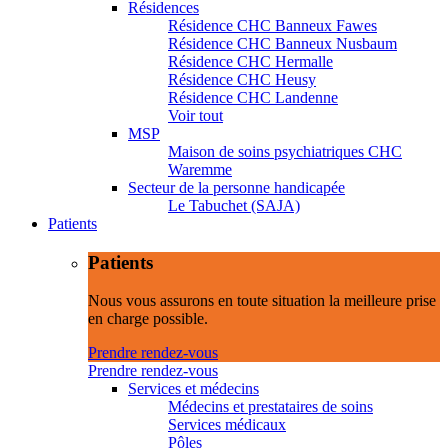
Résidences
Résidence CHC Banneux Fawes
Résidence CHC Banneux Nusbaum
Résidence CHC Hermalle
Résidence CHC Heusy
Résidence CHC Landenne
Voir tout
MSP
Maison de soins psychiatriques CHC
Waremme
Secteur de la personne handicapée
Le Tabuchet (SAJA)
Patients
Patients
Nous vous assurons en toute situation la meilleure prise
en charge possible.
Prendre rendez-vous
Prendre rendez-vous
Services et médecins
Médecins et prestataires de soins
Services médicaux
Pôles