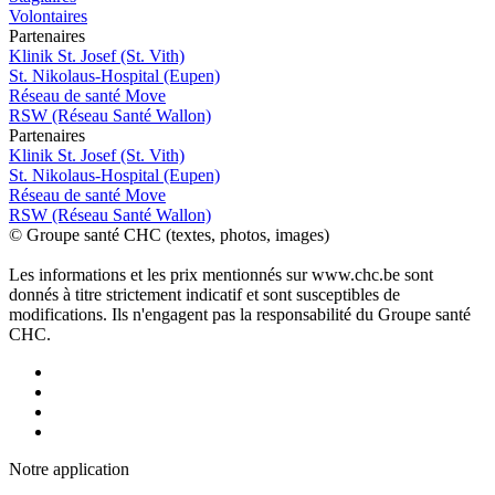
Volontaires
P
a
rtenai
r
es
Klinik St. Josef (St. Vith)
St. Nikolaus-Hospital (Eupen)
Réseau de santé Move
RSW (Réseau Santé Wallon)
P
a
rtenai
r
es
Klinik St. Josef (St. Vith)
St. Nikolaus-Hospital (Eupen)
Réseau de santé Move
RSW (Réseau Santé Wallon)
© Groupe santé CHC (textes, photos, images)
Les informations et les prix mentionnés sur www.chc.be sont
donnés à titre strictement indicatif et sont susceptibles de
modifications. Ils n'engagent pas la responsabilité du Groupe santé
CHC.
Notre applic
a
tion