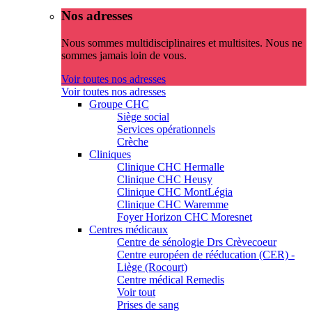
Nos adresses
Nous sommes multidisciplinaires et multisites. Nous ne
sommes jamais loin de vous.
Voir toutes nos adresses
Voir toutes nos adresses
Groupe CHC
Siège social
Services opérationnels
Crèche
Cliniques
Clinique CHC Hermalle
Clinique CHC Heusy
Clinique CHC MontLégia
Clinique CHC Waremme
Foyer Horizon CHC Moresnet
Centres médicaux
Centre de sénologie Drs Crèvecoeur
Centre européen de rééducation (CER) -
Liège (Rocourt)
Centre médical Remedis
Voir tout
Prises de sang