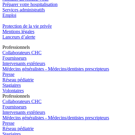
Préparer votre hospitalisation
Services administratifs
Emploi​
Protection de la vie privée
Mentions légales
Lanceurs d’alerte
Pro
f
essionn
e
ls
Collaborateurs CHC
Fournisseurs
Intervenants extérieurs
Médecins généralistes - Médecins/dentistes prescripteurs
Presse
Réseau pédiatrie
Stagiaires
Volontaires
Pro
f
essionn
e
ls
Collaborateurs CHC
Fournisseurs
Intervenants extérieurs
Médecins généralistes - Médecins/dentistes prescripteurs
Presse
Réseau pédiatrie
Stagiaires