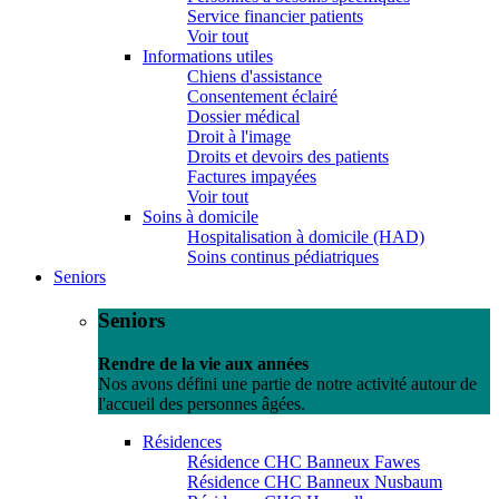
Service financier patients
Voir tout
Informations utiles
Chiens d'assistance
Consentement éclairé
Dossier médical
Droit à l'image
Droits et devoirs des patients
Factures impayées
Voir tout
Soins à domicile
Hospitalisation à domicile (HAD)
Soins continus pédiatriques
Seniors
Seniors
Rendre de la vie aux années
Nos avons défini une partie de notre activité autour de
l'accueil des personnes âgées.
Résidences
Résidence CHC Banneux Fawes
Résidence CHC Banneux Nusbaum