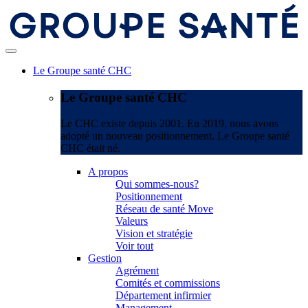
Le Groupe santé CHC
Le Groupe santé CHC
Le CHC existe depuis 2001. En 2019, nous avons
adopté un nouveau positionnement. Le Groupe santé
CHC était né.
A propos
Qui sommes-nous?
Positionnement
Réseau de santé Move
Valeurs
Vision et stratégie
Voir tout
Gestion
Agrément
Comités et commissions
Département infirmier
Management