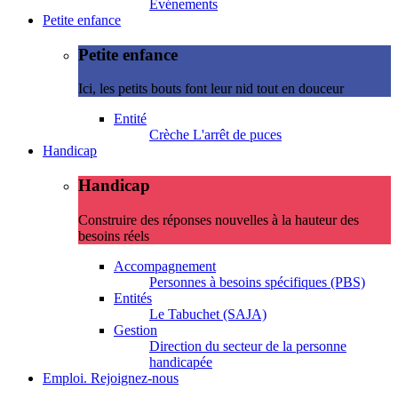
Evénements
Petite enfance
Petite enfance
Ici, les petits bouts font leur nid tout en douceur
Entité
Crèche L'arrêt de puces
Handicap
Handicap
Construire des réponses nouvelles à la hauteur des
besoins réels
Accompagnement
Personnes à besoins spécifiques (PBS)
Entités
Le Tabuchet (SAJA)
Gestion
Direction du secteur de la personne
handicapée
Emploi. Rejoignez-nous