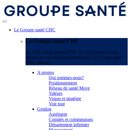
Le Groupe santé CHC
Le Groupe santé CHC
Le CHC existe depuis 2001. En 2019, nous avons
adopté un nouveau positionnement. Le Groupe santé
CHC était né.
A propos
Qui sommes-nous?
Positionnement
Réseau de santé Move
Valeurs
Vision et stratégie
Voir tout
Gestion
Agrément
Comités et commissions
Département infirmier
Management