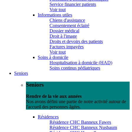
Service financier patients
Voir tout
Informations utiles
Chiens d'assistance
Consentement éclairé
Dossier médical
Droit à l'image
Droits et devoirs des patients
Factures impayées
Voir tout
Soins à domicile
Hospitalisation à domicile (HAD)
Soins continus pédiatriques
Seniors
Seniors
Rendre de la vie aux années
Nos avons défini une partie de notre activité autour de
l'accueil des personnes âgées.
Résidences
Résidence CHC Banneux Fawes
Résidence CHC Banneux Nusbaum