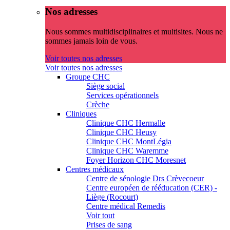
Nos adresses
Nous sommes multidisciplinaires et multisites. Nous ne
sommes jamais loin de vous.
Voir toutes nos adresses
Voir toutes nos adresses
Groupe CHC
Siège social
Services opérationnels
Crèche
Cliniques
Clinique CHC Hermalle
Clinique CHC Heusy
Clinique CHC MontLégia
Clinique CHC Waremme
Foyer Horizon CHC Moresnet
Centres médicaux
Centre de sénologie Drs Crèvecoeur
Centre européen de rééducation (CER) -
Liège (Rocourt)
Centre médical Remedis
Voir tout
Prises de sang