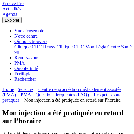
Espace Pro
Actualités
Agenda
Explorer
Vue d'ensemble
Notre centre
Où nous trouver?
Clinique CHC Heusy
Clinique CHC MontLégia
Centre Santé
98
Rendez-vous
PMA
Oncofertilité
Fertil-plan
Rechercher
Home
Services
Centre de procréation médicalement assistée
(PMA)
PMA
Questions fréquentes (FAQ)
Les petits soucis
pratiques
Mon injection a été pratiquée en retard sur l’horaire
Mon injection a été pratiquée en retard
sur l’horaire
S’il s’agit des injections du soir pour stimuler votre ovulation, ce