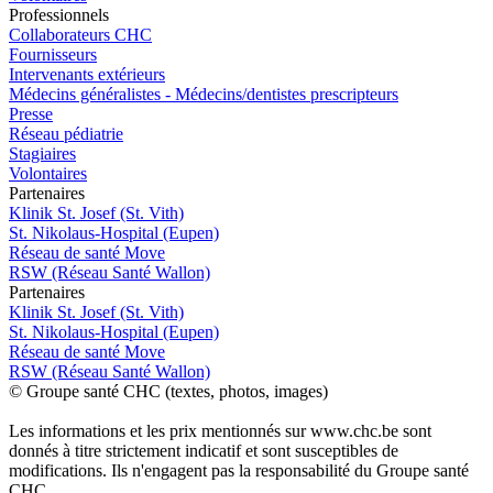
Pro
f
essionn
e
ls
Collaborateurs CHC
Fournisseurs
Intervenants extérieurs
Médecins généralistes - Médecins/dentistes prescripteurs
Presse
Réseau pédiatrie
Stagiaires
Volontaires
P
a
rtenai
r
es
Klinik St. Josef (St. Vith)
St. Nikolaus-Hospital (Eupen)
Réseau de santé Move
RSW (Réseau Santé Wallon)
P
a
rtenai
r
es
Klinik St. Josef (St. Vith)
St. Nikolaus-Hospital (Eupen)
Réseau de santé Move
RSW (Réseau Santé Wallon)
© Groupe santé CHC (textes, photos, images)
Les informations et les prix mentionnés sur www.chc.be sont
donnés à titre strictement indicatif et sont susceptibles de
modifications. Ils n'engagent pas la responsabilité du Groupe santé
CHC.