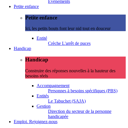
Evénements
Petite enfance
Petite enfance
Ici, les petits bouts font leur nid tout en douceur
Entité
Crèche L'arrêt de puces
Handicap
Handicap
Construire des réponses nouvelles à la hauteur des
besoins réels
Accompagnement
Personnes à besoins spécifiques (PBS)
Entités
Le Tabuchet (SAJA)
Gestion
Direction du secteur de la personne
handicapée
Emploi. Rejoignez-nous