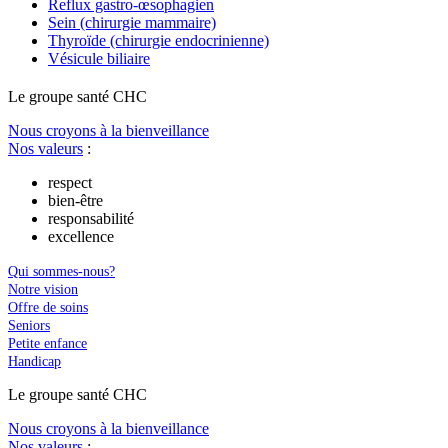
Reflux gastro-œsophagien
Sein (chirurgie mammaire)
Thyroïde (chirurgie endocrinienne)
Vésicule biliaire
Le
g
roupe s
a
nté CHC
Nous croyons à la bienveillance
Nos valeurs
:
respect
bien-être
responsabilité
excellence
Qui sommes-nous?
Notre vision
Offre de soins
Seniors
Petite enfance
Handicap
Le
g
roupe s
a
nté CHC
Nous croyons à la bienveillance
Nos valeurs
: