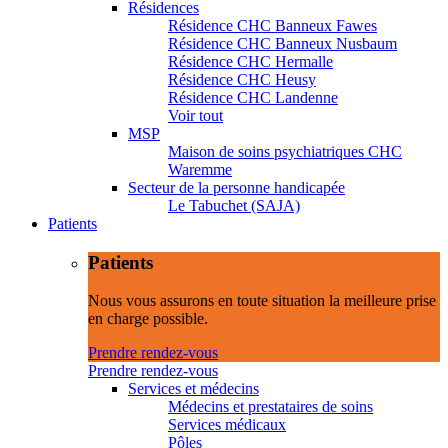
Résidences
Résidence CHC Banneux Fawes
Résidence CHC Banneux Nusbaum
Résidence CHC Hermalle
Résidence CHC Heusy
Résidence CHC Landenne
Voir tout
MSP
Maison de soins psychiatriques CHC
Waremme
Secteur de la personne handicapée
Le Tabuchet (SAJA)
Patients
Patients
Nous vous assurons en toute situation la meilleure prise
en charge possible.
Prendre rendez-vous
Prendre rendez-vous
Services et médecins
Médecins et prestataires de soins
Services médicaux
Pôles