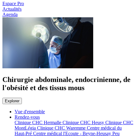
Espace Pro
Actualités
Agenda
Chirurgie abdominale, endocrinienne, de
l'obésité et des tissus mous
Explorer
Vue d'ensemble
Rendez-vous
Clinique CHC Hermalle
Clinique CHC Heusy
Clinique CHC
MontLégia
Clinique CHC Waremme
Centre médical du
Haut-Pré
Centre médical l'Ecoute - Beyne-Heusay
Peu