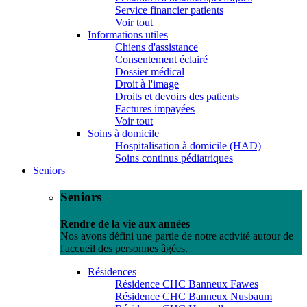
Service financier patients
Voir tout
Informations utiles
Chiens d'assistance
Consentement éclairé
Dossier médical
Droit à l'image
Droits et devoirs des patients
Factures impayées
Voir tout
Soins à domicile
Hospitalisation à domicile (HAD)
Soins continus pédiatriques
Seniors
Seniors
Rendre de la vie aux années
Nos avons défini une partie de notre activité autour de
l'accueil des personnes âgées.
Résidences
Résidence CHC Banneux Fawes
Résidence CHC Banneux Nusbaum