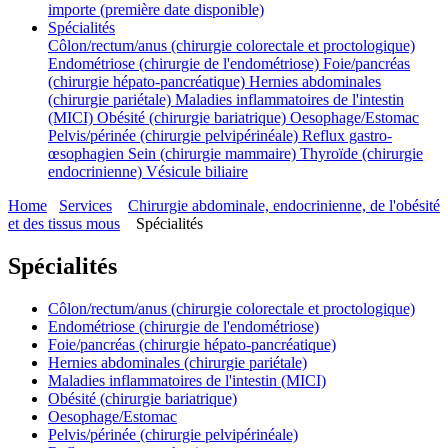
importe (première date disponible)
Spécialités
Côlon/rectum/anus (chirurgie colorectale et proctologique)
Endométriose (chirurgie de l'endométriose)
Foie/pancréas
(chirurgie hépato-pancréatique)
Hernies abdominales
(chirurgie pariétale)
Maladies inflammatoires de l'intestin
(MICI)
Obésité (chirurgie bariatrique)
Oesophage/Estomac
Pelvis/périnée (chirurgie pelvipérinéale)
Reflux gastro-
œsophagien
Sein (chirurgie mammaire)
Thyroïde (chirurgie
endocrinienne)
Vésicule biliaire
Home
Services
Chirurgie abdominale, endocrinienne, de l'obésité
et des tissus mous
Spécialités
Spécialités
Côlon/rectum/anus (chirurgie colorectale et proctologique)
Endométriose (chirurgie de l'endométriose)
Foie/pancréas (chirurgie hépato-pancréatique)
Hernies abdominales (chirurgie pariétale)
Maladies inflammatoires de l'intestin (MICI)
Obésité (chirurgie bariatrique)
Oesophage/Estomac
Pelvis/périnée (chirurgie pelvipérinéale)