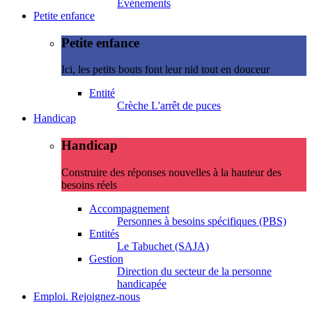
Evénements
Petite enfance
Petite enfance
Ici, les petits bouts font leur nid tout en douceur
Entité
Crèche L'arrêt de puces
Handicap
Handicap
Construire des réponses nouvelles à la hauteur des
besoins réels
Accompagnement
Personnes à besoins spécifiques (PBS)
Entités
Le Tabuchet (SAJA)
Gestion
Direction du secteur de la personne
handicapée
Emploi. Rejoignez-nous