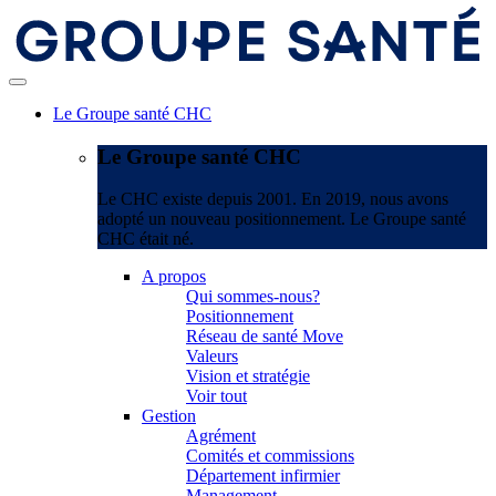
Le Groupe santé CHC
Le Groupe santé CHC
Le CHC existe depuis 2001. En 2019, nous avons
adopté un nouveau positionnement. Le Groupe santé
CHC était né.
A propos
Qui sommes-nous?
Positionnement
Réseau de santé Move
Valeurs
Vision et stratégie
Voir tout
Gestion
Agrément
Comités et commissions
Département infirmier
Management