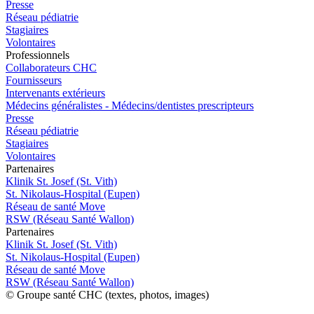
Presse
Réseau pédiatrie
Stagiaires
Volontaires
Pro
f
essionn
e
ls
Collaborateurs CHC
Fournisseurs
Intervenants extérieurs
Médecins généralistes - Médecins/dentistes prescripteurs
Presse
Réseau pédiatrie
Stagiaires
Volontaires
P
a
rtenai
r
es
Klinik St. Josef (St. Vith)
St. Nikolaus-Hospital (Eupen)
Réseau de santé Move
RSW (Réseau Santé Wallon)
P
a
rtenai
r
es
Klinik St. Josef (St. Vith)
St. Nikolaus-Hospital (Eupen)
Réseau de santé Move
RSW (Réseau Santé Wallon)
© Groupe santé CHC (textes, photos, images)