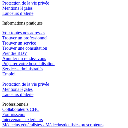
Protection de la vie privée
Mentions légales
Lanceurs d’alerte
In
f
ormations pra
t
iques
Voir toutes nos adresses
Trouver un professionnel
Trouver un service
Trouver une consultation
Prendre RDV
Annuler un rendez-vous
Préparer votre hospitalisation
Services administratifs
Emploi​
Protection de la vie privée
Mentions légales
Lanceurs d’alerte
Pro
f
essionn
e
ls
Collaborateurs CHC
Fournisseurs
Intervenants extérieurs
Médecins généralistes - Médecins/dentistes prescripteurs