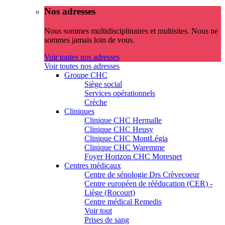
Nos adresses
Nous sommes multidisciplinaires et multisites. Nous ne
sommes jamais loin de vous.
Voir toutes nos adresses
Voir toutes nos adresses
Groupe CHC
Siège social
Services opérationnels
Crèche
Cliniques
Clinique CHC Hermalle
Clinique CHC Heusy
Clinique CHC MontLégia
Clinique CHC Waremme
Foyer Horizon CHC Moresnet
Centres médicaux
Centre de sénologie Drs Crèvecoeur
Centre européen de rééducation (CER) -
Liège (Rocourt)
Centre médical Remedis
Voir tout
Prises de sang