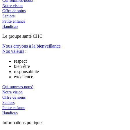
Qui sommes-nous?
Notre vision
Offre de soins
Seniors
Petite enfance
Handicap
Le
g
roupe s
a
nté CHC
Nous croyons à la bienveillance
Nos valeurs
:
respect
bien-être
responsabilité
excellence
Qui sommes-nous?
Notre vision
Offre de soins
Seniors
Petite enfance
Handicap
In
f
ormations pra
t
iques