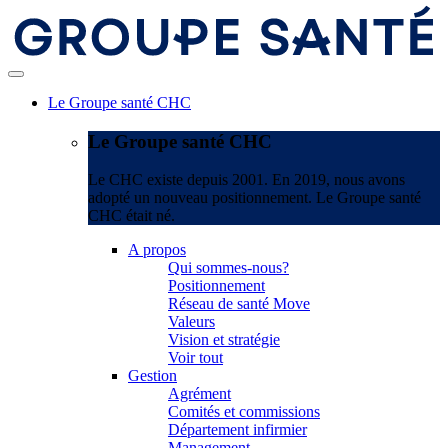
Le Groupe santé CHC
Le Groupe santé CHC
Le CHC existe depuis 2001. En 2019, nous avons
adopté un nouveau positionnement. Le Groupe santé
CHC était né.
A propos
Qui sommes-nous?
Positionnement
Réseau de santé Move
Valeurs
Vision et stratégie
Voir tout
Gestion
Agrément
Comités et commissions
Département infirmier
Management