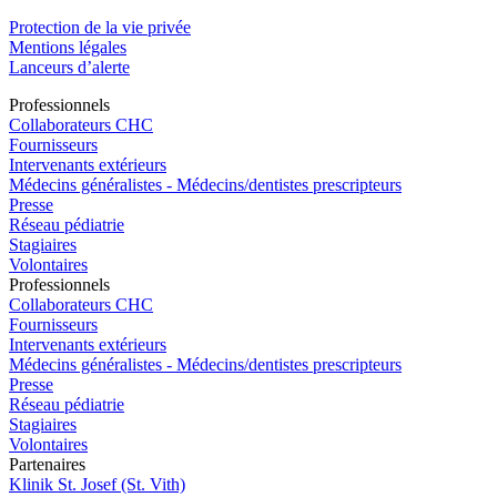
Protection de la vie privée
Mentions légales
Lanceurs d’alerte
Pro
f
essionn
e
ls
Collaborateurs CHC
Fournisseurs
Intervenants extérieurs
Médecins généralistes - Médecins/dentistes prescripteurs
Presse
Réseau pédiatrie
Stagiaires
Volontaires
Pro
f
essionn
e
ls
Collaborateurs CHC
Fournisseurs
Intervenants extérieurs
Médecins généralistes - Médecins/dentistes prescripteurs
Presse
Réseau pédiatrie
Stagiaires
Volontaires
P
a
rtenai
r
es
Klinik St. Josef (St. Vith)