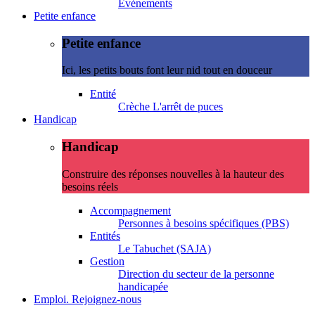
Evénements
Petite enfance
Petite enfance
Ici, les petits bouts font leur nid tout en douceur
Entité
Crèche L'arrêt de puces
Handicap
Handicap
Construire des réponses nouvelles à la hauteur des
besoins réels
Accompagnement
Personnes à besoins spécifiques (PBS)
Entités
Le Tabuchet (SAJA)
Gestion
Direction du secteur de la personne
handicapée
Emploi. Rejoignez-nous