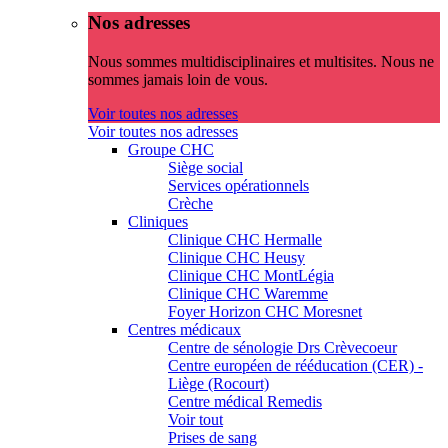
Nos adresses
Nous sommes multidisciplinaires et multisites. Nous ne
sommes jamais loin de vous.
Voir toutes nos adresses
Voir toutes nos adresses
Groupe CHC
Siège social
Services opérationnels
Crèche
Cliniques
Clinique CHC Hermalle
Clinique CHC Heusy
Clinique CHC MontLégia
Clinique CHC Waremme
Foyer Horizon CHC Moresnet
Centres médicaux
Centre de sénologie Drs Crèvecoeur
Centre européen de rééducation (CER) -
Liège (Rocourt)
Centre médical Remedis
Voir tout
Prises de sang