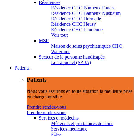
Résidences
Résidence CHC Banneux Fawes
Résidence CHC Banneux Nusbaum
Résidence CHC Hermalle
Résidence CHC Heusy
Résidence CHC Landenne
Voir tout
MSP
Maison de soins psychiatriques CHC
Waremme
Secteur de la personne handicapée
Le Tabuchet (SAJA)
Patients
Patients
Nous vous assurons en toute situation la meilleure prise
en charge possible.
Prendre rendez-vous
Prendre rendez-vous
Services et médecins
Médecins et prestataires de soins
Services médicaux
Pôles