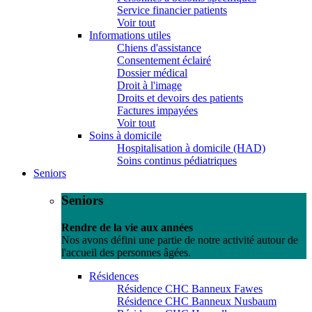
Service financier patients
Voir tout
Informations utiles
Chiens d'assistance
Consentement éclairé
Dossier médical
Droit à l'image
Droits et devoirs des patients
Factures impayées
Voir tout
Soins à domicile
Hospitalisation à domicile (HAD)
Soins continus pédiatriques
Seniors
Seniors
Rendre de la vie aux années
Nos avons défini une partie de notre activité autour de
l'accueil des personnes âgées.
Résidences
Résidence CHC Banneux Fawes
Résidence CHC Banneux Nusbaum