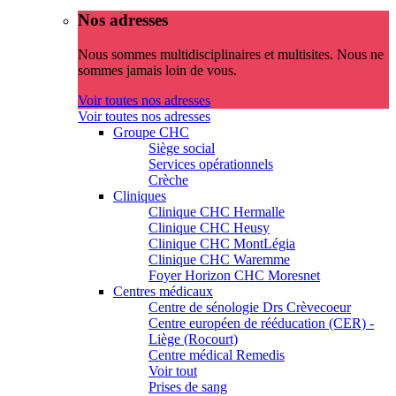
Nos adresses
Nous sommes multidisciplinaires et multisites. Nous ne
sommes jamais loin de vous.
Voir toutes nos adresses
Voir toutes nos adresses
Groupe CHC
Siège social
Services opérationnels
Crèche
Cliniques
Clinique CHC Hermalle
Clinique CHC Heusy
Clinique CHC MontLégia
Clinique CHC Waremme
Foyer Horizon CHC Moresnet
Centres médicaux
Centre de sénologie Drs Crèvecoeur
Centre européen de rééducation (CER) -
Liège (Rocourt)
Centre médical Remedis
Voir tout
Prises de sang