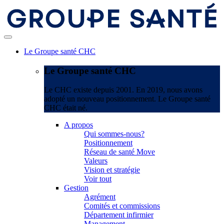
Le Groupe santé CHC
Le Groupe santé CHC
Le CHC existe depuis 2001. En 2019, nous avons
adopté un nouveau positionnement. Le Groupe santé
CHC était né.
A propos
Qui sommes-nous?
Positionnement
Réseau de santé Move
Valeurs
Vision et stratégie
Voir tout
Gestion
Agrément
Comités et commissions
Département infirmier
Management