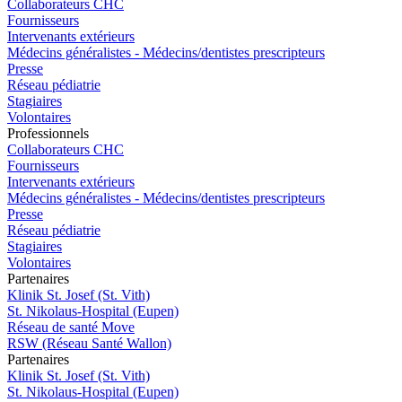
Collaborateurs CHC
Fournisseurs
Intervenants extérieurs
Médecins généralistes - Médecins/dentistes prescripteurs
Presse
Réseau pédiatrie
Stagiaires
Volontaires
Pro
f
essionn
e
ls
Collaborateurs CHC
Fournisseurs
Intervenants extérieurs
Médecins généralistes - Médecins/dentistes prescripteurs
Presse
Réseau pédiatrie
Stagiaires
Volontaires
P
a
rtenai
r
es
Klinik St. Josef (St. Vith)
St. Nikolaus-Hospital (Eupen)
Réseau de santé Move
RSW (Réseau Santé Wallon)
P
a
rtenai
r
es
Klinik St. Josef (St. Vith)
St. Nikolaus-Hospital (Eupen)