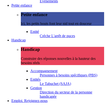
Evénements
Petite enfance
Petite enfance
Ici, les petits bouts font leur nid tout en douceur
Entité
Crèche L'arrêt de puces
Handicap
Handicap
Construire des réponses nouvelles à la hauteur des
besoins réels
Accompagnement
Personnes à besoins spécifiques (PBS)
Entités
Le Tabuchet (SAJA)
Gestion
Direction du secteur de la personne
handicapée
Emploi. Rejoignez-nous