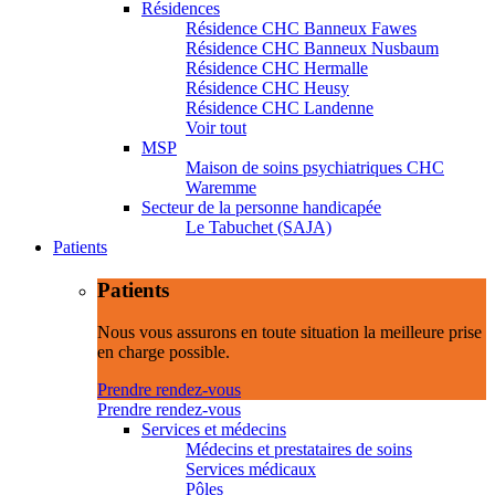
Résidences
Résidence CHC Banneux Fawes
Résidence CHC Banneux Nusbaum
Résidence CHC Hermalle
Résidence CHC Heusy
Résidence CHC Landenne
Voir tout
MSP
Maison de soins psychiatriques CHC
Waremme
Secteur de la personne handicapée
Le Tabuchet (SAJA)
Patients
Patients
Nous vous assurons en toute situation la meilleure prise
en charge possible.
Prendre rendez-vous
Prendre rendez-vous
Services et médecins
Médecins et prestataires de soins
Services médicaux
Pôles