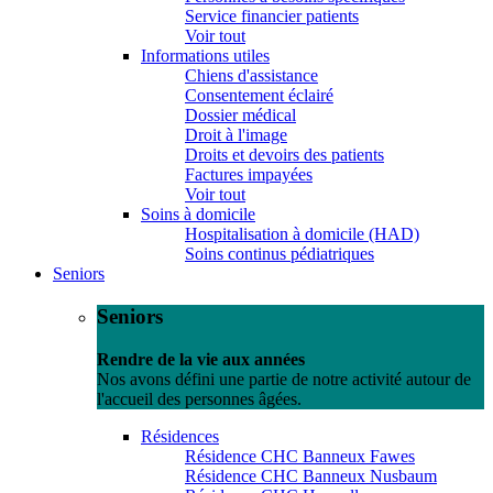
Service financier patients
Voir tout
Informations utiles
Chiens d'assistance
Consentement éclairé
Dossier médical
Droit à l'image
Droits et devoirs des patients
Factures impayées
Voir tout
Soins à domicile
Hospitalisation à domicile (HAD)
Soins continus pédiatriques
Seniors
Seniors
Rendre de la vie aux années
Nos avons défini une partie de notre activité autour de
l'accueil des personnes âgées.
Résidences
Résidence CHC Banneux Fawes
Résidence CHC Banneux Nusbaum