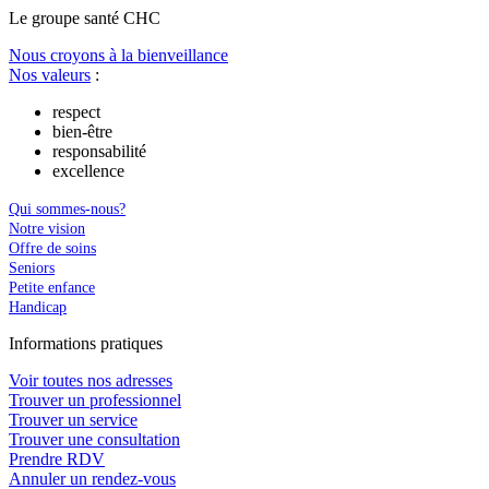
Le
g
roupe s
a
nté CHC
Nous croyons à la bienveillance
Nos valeurs
:
respect
bien-être
responsabilité
excellence
Qui sommes-nous?
Notre vision
Offre de soins
Seniors
Petite enfance
Handicap
In
f
ormations pra
t
iques
Voir toutes nos adresses
Trouver un professionnel
Trouver un service
Trouver une consultation
Prendre RDV
Annuler un rendez-vous