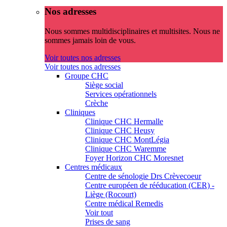
Nos adresses
Nous sommes multidisciplinaires et multisites. Nous ne
sommes jamais loin de vous.
Voir toutes nos adresses
Voir toutes nos adresses
Groupe CHC
Siège social
Services opérationnels
Crèche
Cliniques
Clinique CHC Hermalle
Clinique CHC Heusy
Clinique CHC MontLégia
Clinique CHC Waremme
Foyer Horizon CHC Moresnet
Centres médicaux
Centre de sénologie Drs Crèvecoeur
Centre européen de rééducation (CER) -
Liège (Rocourt)
Centre médical Remedis
Voir tout
Prises de sang