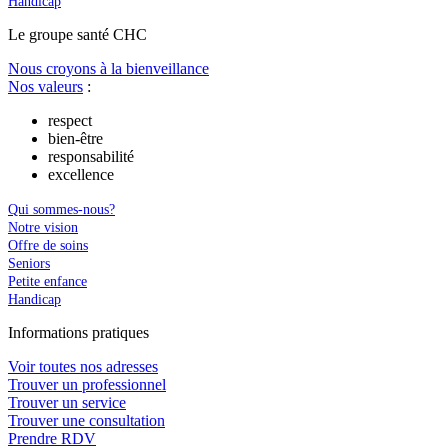
Handicap
Le
g
roupe s
a
nté CHC
Nous croyons à la bienveillance
Nos valeurs
:
respect
bien-être
responsabilité
excellence
Qui sommes-nous?
Notre vision
Offre de soins
Seniors
Petite enfance
Handicap
In
f
ormations pra
t
iques
Voir toutes nos adresses
Trouver un professionnel
Trouver un service
Trouver une consultation
Prendre RDV