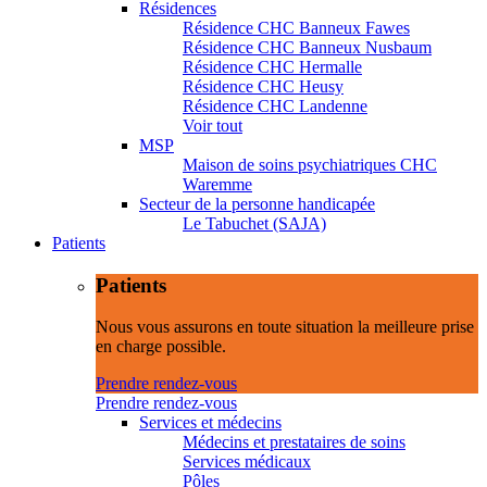
Résidences
Résidence CHC Banneux Fawes
Résidence CHC Banneux Nusbaum
Résidence CHC Hermalle
Résidence CHC Heusy
Résidence CHC Landenne
Voir tout
MSP
Maison de soins psychiatriques CHC
Waremme
Secteur de la personne handicapée
Le Tabuchet (SAJA)
Patients
Patients
Nous vous assurons en toute situation la meilleure prise
en charge possible.
Prendre rendez-vous
Prendre rendez-vous
Services et médecins
Médecins et prestataires de soins
Services médicaux
Pôles