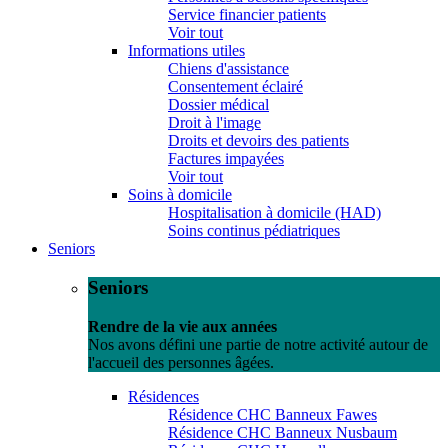
Service financier patients
Voir tout
Informations utiles
Chiens d'assistance
Consentement éclairé
Dossier médical
Droit à l'image
Droits et devoirs des patients
Factures impayées
Voir tout
Soins à domicile
Hospitalisation à domicile (HAD)
Soins continus pédiatriques
Seniors
Seniors
Rendre de la vie aux années
Nos avons défini une partie de notre activité autour de
l'accueil des personnes âgées.
Résidences
Résidence CHC Banneux Fawes
Résidence CHC Banneux Nusbaum