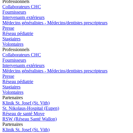
Pro
f
essionn
e
ls
Collaborateurs CHC
Fournisseurs
Intervenants extérieurs
Médecins généralistes - Médecins/dentistes prescripteurs
Presse
Réseau pédiatrie
Stagiaires
Volontaires
Pro
f
essionn
e
ls
Collaborateurs CHC
Fournisseurs
Intervenants extérieurs
Médecins généralistes - Médecins/dentistes prescripteurs
Presse
Réseau pédiatrie
Stagiaires
Volontaires
P
a
rtenai
r
es
Klinik St. Josef (St. Vith)
St. Nikolaus-Hospital (Eupen)
Réseau de santé Move
RSW (Réseau Santé Wallon)
P
a
rtenai
r
es
Klinik St. Josef (St. Vith)