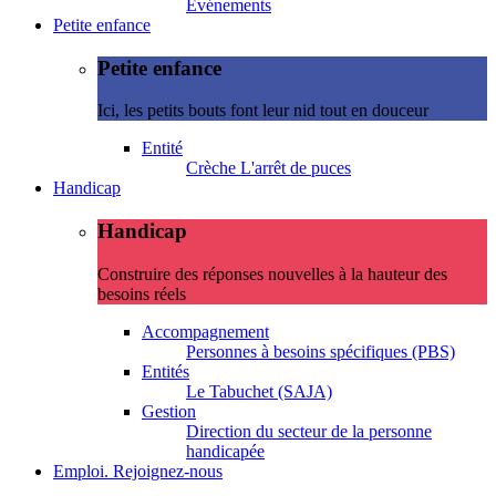
Evénements
Petite enfance
Petite enfance
Ici, les petits bouts font leur nid tout en douceur
Entité
Crèche L'arrêt de puces
Handicap
Handicap
Construire des réponses nouvelles à la hauteur des
besoins réels
Accompagnement
Personnes à besoins spécifiques (PBS)
Entités
Le Tabuchet (SAJA)
Gestion
Direction du secteur de la personne
handicapée
Emploi. Rejoignez-nous