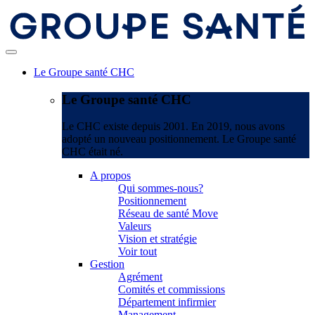
Le Groupe santé CHC
Le Groupe santé CHC
Le CHC existe depuis 2001. En 2019, nous avons
adopté un nouveau positionnement. Le Groupe santé
CHC était né.
A propos
Qui sommes-nous?
Positionnement
Réseau de santé Move
Valeurs
Vision et stratégie
Voir tout
Gestion
Agrément
Comités et commissions
Département infirmier
Management