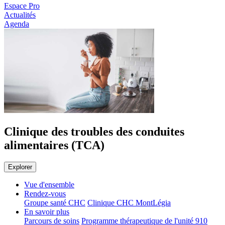
Espace Pro
Actualités
Agenda
Clinique des troubles des conduites
alimentaires (TCA)
Explorer
Vue d'ensemble
Rendez-vous
Groupe santé CHC
Clinique CHC MontLégia
En savoir plus
Parcours de soins
Programme thérapeutique de l'unité 910