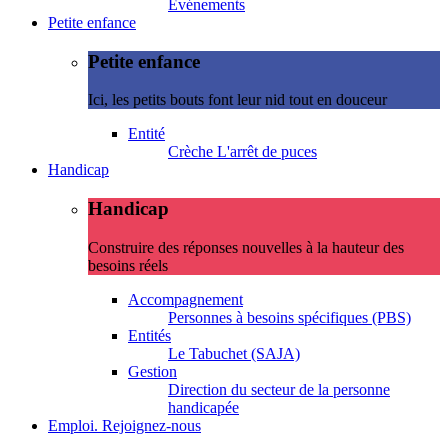
Evénements
Petite enfance
Petite enfance
Ici, les petits bouts font leur nid tout en douceur
Entité
Crèche L'arrêt de puces
Handicap
Handicap
Construire des réponses nouvelles à la hauteur des
besoins réels
Accompagnement
Personnes à besoins spécifiques (PBS)
Entités
Le Tabuchet (SAJA)
Gestion
Direction du secteur de la personne
handicapée
Emploi. Rejoignez-nous