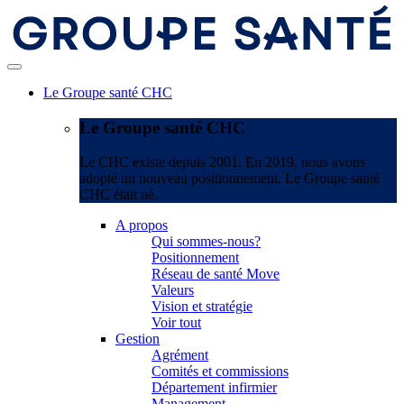
Le Groupe santé CHC
Le Groupe santé CHC
Le CHC existe depuis 2001. En 2019, nous avons
adopté un nouveau positionnement. Le Groupe santé
CHC était né.
A propos
Qui sommes-nous?
Positionnement
Réseau de santé Move
Valeurs
Vision et stratégie
Voir tout
Gestion
Agrément
Comités et commissions
Département infirmier
Management