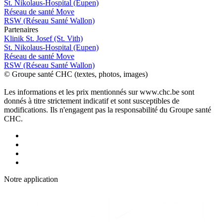
St. Nikolaus-Hospital (Eupen)
Réseau de santé Move
RSW (Réseau Santé Wallon)
P
a
rtenai
r
es
Klinik St. Josef (St. Vith)
St. Nikolaus-Hospital (Eupen)
Réseau de santé Move
RSW (Réseau Santé Wallon)
© Groupe santé CHC (textes, photos, images)
Les informations et les prix mentionnés sur www.chc.be sont
donnés à titre strictement indicatif et sont susceptibles de
modifications. Ils n'engagent pas la responsabilité du Groupe santé
CHC.
Notre applic
a
tion