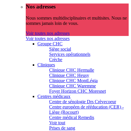
Nos adresses
Nous sommes multidisciplinaires et multisites. Nous ne
sommes jamais loin de vous.
Voir toutes nos adresses
Voir toutes nos adresses
Groupe CHC
Siège social
Services opérationnels
Crèche
Cliniques
Clinique CHC Hermalle
Clinique CHC Heusy
Clinique CHC MontLégia
Clinique CHC Waremme
Foyer Horizon CHC Moresnet
Centres médicaux
Centre de sénologie Drs Crèvecoeur
Centre européen de rééducation (CER) -
Liège (Rocourt)
Centre médical Remedis
Voir tout
Prises de sang