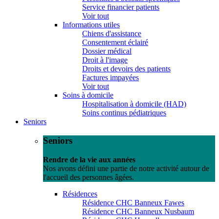
Service financier patients
Voir tout
Informations utiles
Chiens d'assistance
Consentement éclairé
Dossier médical
Droit à l'image
Droits et devoirs des patients
Factures impayées
Voir tout
Soins à domicile
Hospitalisation à domicile (HAD)
Soins continus pédiatriques
Seniors
Seniors
Rendre de la vie aux années
Nos avons défini une partie de notre activité autour de
l'accueil des personnes âgées.
Résidences
Résidence CHC Banneux Fawes
Résidence CHC Banneux Nusbaum