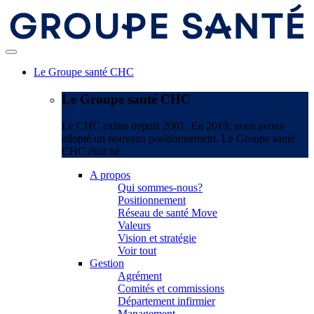
Le Groupe santé CHC
Le Groupe santé CHC
Le CHC existe depuis 2001. En 2019, nous avons
adopté un nouveau positionnement. Le Groupe santé
CHC était né.
A propos
Qui sommes-nous?
Positionnement
Réseau de santé Move
Valeurs
Vision et stratégie
Voir tout
Gestion
Agrément
Comités et commissions
Département infirmier
Management