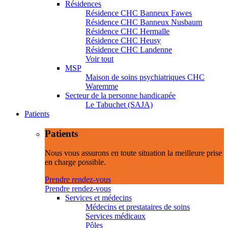
Résidences
Résidence CHC Banneux Fawes
Résidence CHC Banneux Nusbaum
Résidence CHC Hermalle
Résidence CHC Heusy
Résidence CHC Landenne
Voir tout
MSP
Maison de soins psychiatriques CHC
Waremme
Secteur de la personne handicapée
Le Tabuchet (SAJA)
Patients
Patients
Nous vous assurons en toute situation la meilleure prise
en charge possible.
Prendre rendez-vous
Prendre rendez-vous
Services et médecins
Médecins et prestataires de soins
Services médicaux
Pôles