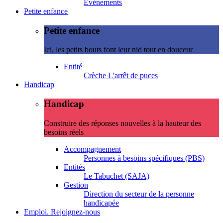
Evénements
Petite enfance
Petite enfance
Ici, les petits bouts font leur nid tout en douceur
Entité
Crèche L'arrêt de puces
Handicap
Handicap
Construire des réponses nouvelles à la hauteur des
besoins réels
Accompagnement
Personnes à besoins spécifiques (PBS)
Entités
Le Tabuchet (SAJA)
Gestion
Direction du secteur de la personne
handicapée
Emploi. Rejoignez-nous