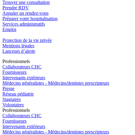
Trouver une consultation
Prendre RDV
Annuler un rendez-vous
Préparer votre hospitalisation
Services administratifs
Emploi​
Protection de la vie privée
Mentions légales
Lanceurs d’alerte
Pro
f
essionn
e
ls
Collaborateurs CHC
Fournisseurs
Intervenants extérieurs
Médecins généralistes - Médecins/dentistes prescripteurs
Presse
Réseau pédiatrie
Stagiaires
Volontaires
Pro
f
essionn
e
ls
Collaborateurs CHC
Fournisseurs
Intervenants extérieurs
Médecins généralistes - Médecins/dentistes prescripteurs