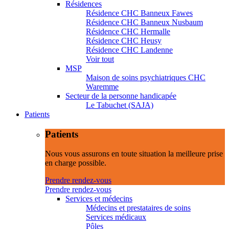
Résidences
Résidence CHC Banneux Fawes
Résidence CHC Banneux Nusbaum
Résidence CHC Hermalle
Résidence CHC Heusy
Résidence CHC Landenne
Voir tout
MSP
Maison de soins psychiatriques CHC
Waremme
Secteur de la personne handicapée
Le Tabuchet (SAJA)
Patients
Patients
Nous vous assurons en toute situation la meilleure prise
en charge possible.
Prendre rendez-vous
Prendre rendez-vous
Services et médecins
Médecins et prestataires de soins
Services médicaux
Pôles