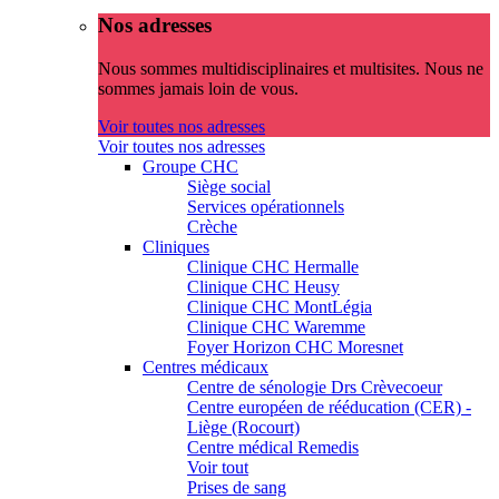
Nos adresses
Nous sommes multidisciplinaires et multisites. Nous ne
sommes jamais loin de vous.
Voir toutes nos adresses
Voir toutes nos adresses
Groupe CHC
Siège social
Services opérationnels
Crèche
Cliniques
Clinique CHC Hermalle
Clinique CHC Heusy
Clinique CHC MontLégia
Clinique CHC Waremme
Foyer Horizon CHC Moresnet
Centres médicaux
Centre de sénologie Drs Crèvecoeur
Centre européen de rééducation (CER) -
Liège (Rocourt)
Centre médical Remedis
Voir tout
Prises de sang