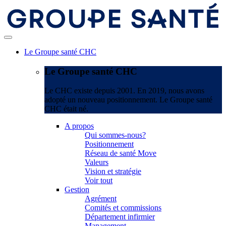
Le Groupe santé CHC
Le Groupe santé CHC
Le CHC existe depuis 2001. En 2019, nous avons
adopté un nouveau positionnement. Le Groupe santé
CHC était né.
A propos
Qui sommes-nous?
Positionnement
Réseau de santé Move
Valeurs
Vision et stratégie
Voir tout
Gestion
Agrément
Comités et commissions
Département infirmier
Management