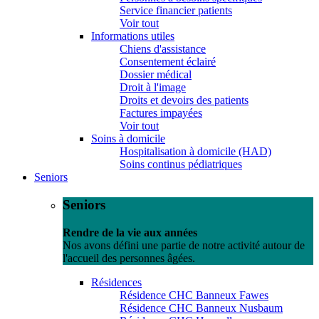
Service financier patients
Voir tout
Informations utiles
Chiens d'assistance
Consentement éclairé
Dossier médical
Droit à l'image
Droits et devoirs des patients
Factures impayées
Voir tout
Soins à domicile
Hospitalisation à domicile (HAD)
Soins continus pédiatriques
Seniors
Seniors
Rendre de la vie aux années
Nos avons défini une partie de notre activité autour de
l'accueil des personnes âgées.
Résidences
Résidence CHC Banneux Fawes
Résidence CHC Banneux Nusbaum