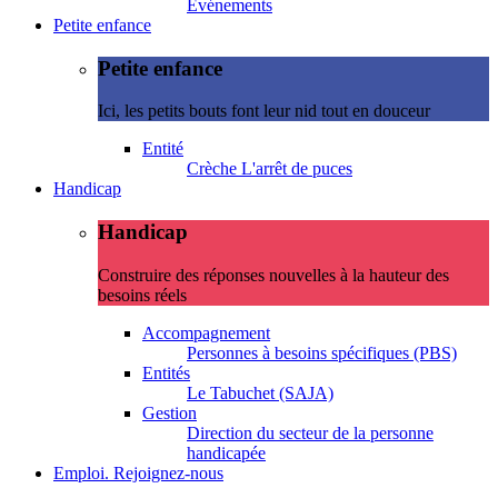
Evénements
Petite enfance
Petite enfance
Ici, les petits bouts font leur nid tout en douceur
Entité
Crèche L'arrêt de puces
Handicap
Handicap
Construire des réponses nouvelles à la hauteur des
besoins réels
Accompagnement
Personnes à besoins spécifiques (PBS)
Entités
Le Tabuchet (SAJA)
Gestion
Direction du secteur de la personne
handicapée
Emploi. Rejoignez-nous