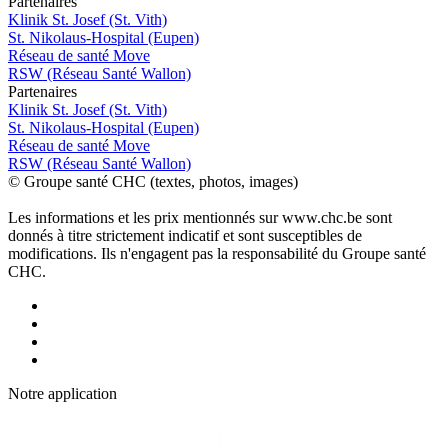
P
a
rtenai
r
es
Klinik St. Josef (St. Vith)
St. Nikolaus-Hospital (Eupen)
Réseau de santé Move
RSW (Réseau Santé Wallon)
P
a
rtenai
r
es
Klinik St. Josef (St. Vith)
St. Nikolaus-Hospital (Eupen)
Réseau de santé Move
RSW (Réseau Santé Wallon)
© Groupe santé CHC (textes, photos, images)
Les informations et les prix mentionnés sur www.chc.be sont
donnés à titre strictement indicatif et sont susceptibles de
modifications. Ils n'engagent pas la responsabilité du Groupe santé
CHC.
Notre applic
a
tion