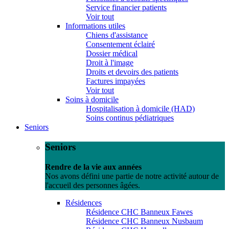
Service financier patients
Voir tout
Informations utiles
Chiens d'assistance
Consentement éclairé
Dossier médical
Droit à l'image
Droits et devoirs des patients
Factures impayées
Voir tout
Soins à domicile
Hospitalisation à domicile (HAD)
Soins continus pédiatriques
Seniors
Seniors
Rendre de la vie aux années
Nos avons défini une partie de notre activité autour de
l'accueil des personnes âgées.
Résidences
Résidence CHC Banneux Fawes
Résidence CHC Banneux Nusbaum