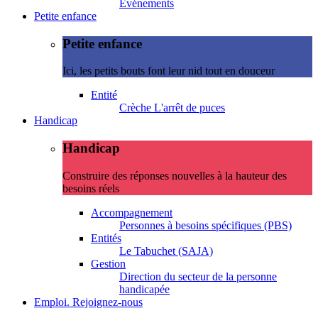
Evénements
Petite enfance
Petite enfance
Ici, les petits bouts font leur nid tout en douceur
Entité
Crèche L'arrêt de puces
Handicap
Handicap
Construire des réponses nouvelles à la hauteur des
besoins réels
Accompagnement
Personnes à besoins spécifiques (PBS)
Entités
Le Tabuchet (SAJA)
Gestion
Direction du secteur de la personne
handicapée
Emploi. Rejoignez-nous