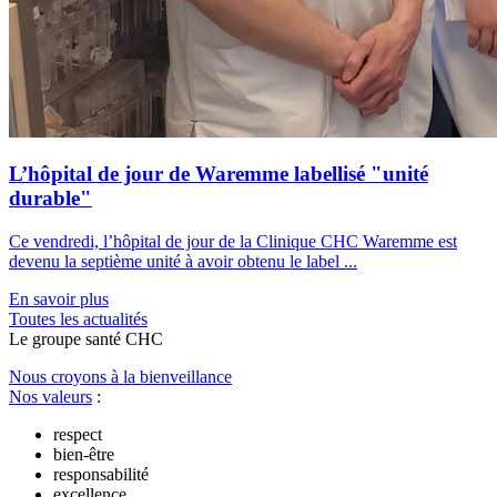
L’hôpital de jour de Waremme labellisé "unité
durable"
Ce vendredi, l’hôpital de jour de la Clinique CHC Waremme est
devenu la septième unité à avoir obtenu le label ...
En savoir plus
Toutes les actu
a
lités
Le
g
roupe s
a
nté CHC
Nous croyons à la bienveillance
Nos valeurs
:
respect
bien-être
responsabilité
excellence