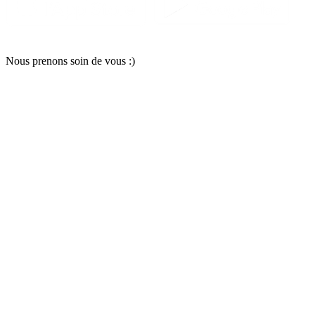
Nous pr
e
nons soin
d
e vous :)