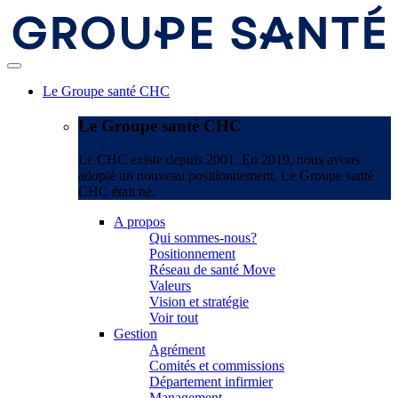
Le Groupe santé CHC
Le Groupe santé CHC
Le CHC existe depuis 2001. En 2019, nous avons
adopté un nouveau positionnement. Le Groupe santé
CHC était né.
A propos
Qui sommes-nous?
Positionnement
Réseau de santé Move
Valeurs
Vision et stratégie
Voir tout
Gestion
Agrément
Comités et commissions
Département infirmier
Management