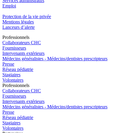
Services administratifs
Emploi​
Protection de la vie privée
Mentions légales
Lanceurs d’alerte
Pro
f
essionn
e
ls
Collaborateurs CHC
Fournisseurs
Intervenants extérieurs
Médecins généralistes - Médecins/dentistes prescripteurs
Presse
Réseau pédiatrie
Stagiaires
Volontaires
Pro
f
essionn
e
ls
Collaborateurs CHC
Fournisseurs
Intervenants extérieurs
Médecins généralistes - Médecins/dentistes prescripteurs
Presse
Réseau pédiatrie
Stagiaires
Volontaires