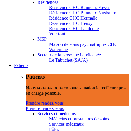
Résidences
Résidence CHC Banneux Fawes
Résidence CHC Banneux Nusbaum
Résidence CHC Hermalle
Résidence CHC Heusy
Résidence CHC Landenne
Voir tout
MSP
Maison de soins psychiatriques CHC
Waremme
Secteur de la personne handicapée
Le Tabuchet (SAJA)
Patients
Patients
Nous vous assurons en toute situation la meilleure prise
en charge possible.
Prendre rendez-vous
Prendre rendez-vous
Services et médecins
Médecins et prestataires de soins
Services médicaux
Pôles