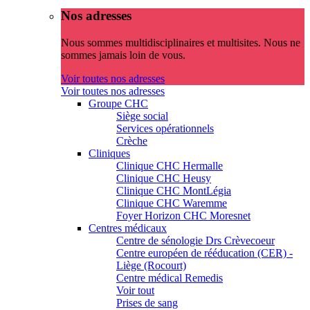
Nos adresses
Nous sommes multidisciplinaires et multisites. Nous ne
sommes jamais loin de vous.
Voir toutes nos adresses
Voir toutes nos adresses
Groupe CHC
Siège social
Services opérationnels
Crèche
Cliniques
Clinique CHC Hermalle
Clinique CHC Heusy
Clinique CHC MontLégia
Clinique CHC Waremme
Foyer Horizon CHC Moresnet
Centres médicaux
Centre de sénologie Drs Crèvecoeur
Centre européen de rééducation (CER) -
Liège (Rocourt)
Centre médical Remedis
Voir tout
Prises de sang