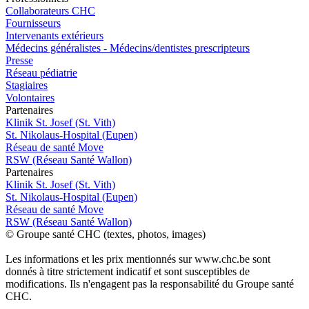
Collaborateurs CHC
Fournisseurs
Intervenants extérieurs
Médecins généralistes - Médecins/dentistes prescripteurs
Presse
Réseau pédiatrie
Stagiaires
Volontaires
P
a
rtenai
r
es
Klinik St. Josef (St. Vith)
St. Nikolaus-Hospital (Eupen)
Réseau de santé Move
RSW (Réseau Santé Wallon)
P
a
rtenai
r
es
Klinik St. Josef (St. Vith)
St. Nikolaus-Hospital (Eupen)
Réseau de santé Move
RSW (Réseau Santé Wallon)
© Groupe santé CHC (textes, photos, images)
Les informations et les prix mentionnés sur www.chc.be sont
donnés à titre strictement indicatif et sont susceptibles de
modifications. Ils n'engagent pas la responsabilité du Groupe santé
CHC.