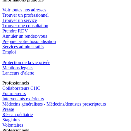
Voir toutes nos adresses
Trouver un professionnel
Trouver un service
Trouver une consultation
Prendre RDV
Annuler un rendez-vous
Préparer votre hospitalisation
Services administratifs
Emploi​
Protection de la vie privée
Mentions légales
Lanceurs d’alerte
Pro
f
essionn
e
ls
Collaborateurs CHC
Fournisseurs
Intervenants extérieurs
Médecins généralistes - Médecins/dentistes prescripteurs
Presse
Réseau pédiatrie
Stagiaires
Volontaires
Pro
f
essionn
e
ls