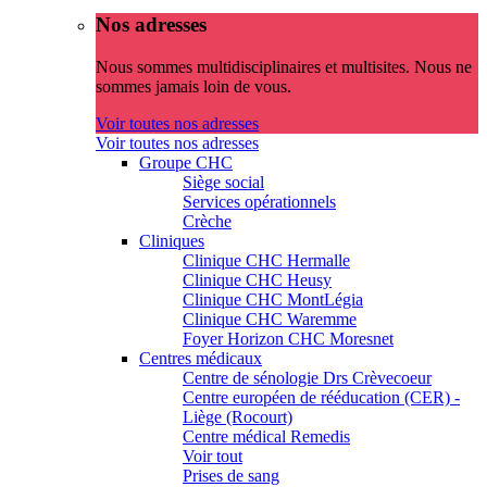
Nos adresses
Nous sommes multidisciplinaires et multisites. Nous ne
sommes jamais loin de vous.
Voir toutes nos adresses
Voir toutes nos adresses
Groupe CHC
Siège social
Services opérationnels
Crèche
Cliniques
Clinique CHC Hermalle
Clinique CHC Heusy
Clinique CHC MontLégia
Clinique CHC Waremme
Foyer Horizon CHC Moresnet
Centres médicaux
Centre de sénologie Drs Crèvecoeur
Centre européen de rééducation (CER) -
Liège (Rocourt)
Centre médical Remedis
Voir tout
Prises de sang