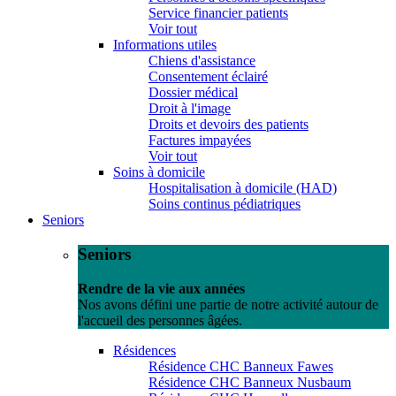
Service financier patients
Voir tout
Informations utiles
Chiens d'assistance
Consentement éclairé
Dossier médical
Droit à l'image
Droits et devoirs des patients
Factures impayées
Voir tout
Soins à domicile
Hospitalisation à domicile (HAD)
Soins continus pédiatriques
Seniors
Seniors
Rendre de la vie aux années
Nos avons défini une partie de notre activité autour de
l'accueil des personnes âgées.
Résidences
Résidence CHC Banneux Fawes
Résidence CHC Banneux Nusbaum