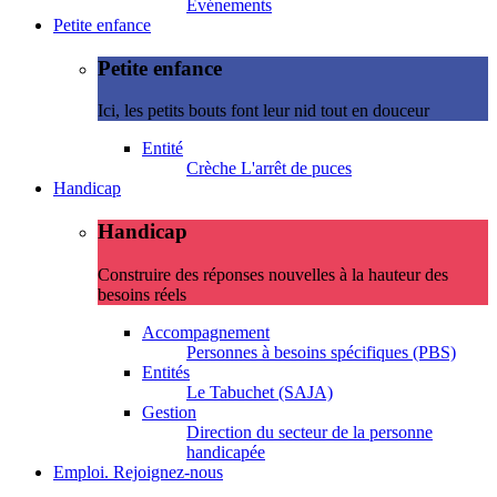
Evénements
Petite enfance
Petite enfance
Ici, les petits bouts font leur nid tout en douceur
Entité
Crèche L'arrêt de puces
Handicap
Handicap
Construire des réponses nouvelles à la hauteur des
besoins réels
Accompagnement
Personnes à besoins spécifiques (PBS)
Entités
Le Tabuchet (SAJA)
Gestion
Direction du secteur de la personne
handicapée
Emploi. Rejoignez-nous