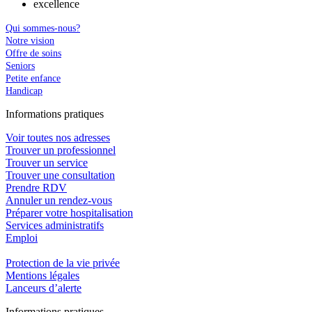
excellence
Qui sommes-nous?
Notre vision
Offre de soins
Seniors
Petite enfance
Handicap
In
f
ormations pra
t
iques
Voir toutes nos adresses
Trouver un professionnel
Trouver un service
Trouver une consultation
Prendre RDV
Annuler un rendez-vous
Préparer votre hospitalisation
Services administratifs
Emploi​
Protection de la vie privée
Mentions légales
Lanceurs d’alerte
In
f
ormations pra
t
iques