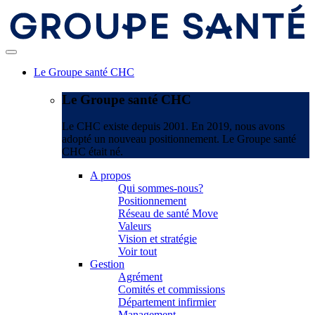
Le Groupe santé CHC
Le Groupe santé CHC
Le CHC existe depuis 2001. En 2019, nous avons
adopté un nouveau positionnement. Le Groupe santé
CHC était né.
A propos
Qui sommes-nous?
Positionnement
Réseau de santé Move
Valeurs
Vision et stratégie
Voir tout
Gestion
Agrément
Comités et commissions
Département infirmier
Management