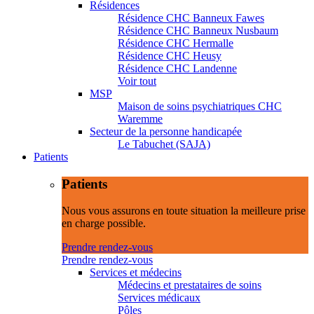
Résidences
Résidence CHC Banneux Fawes
Résidence CHC Banneux Nusbaum
Résidence CHC Hermalle
Résidence CHC Heusy
Résidence CHC Landenne
Voir tout
MSP
Maison de soins psychiatriques CHC
Waremme
Secteur de la personne handicapée
Le Tabuchet (SAJA)
Patients
Patients
Nous vous assurons en toute situation la meilleure prise
en charge possible.
Prendre rendez-vous
Prendre rendez-vous
Services et médecins
Médecins et prestataires de soins
Services médicaux
Pôles