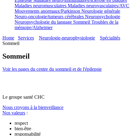
Epilepsie
Maladies neuro-immunitaires/sclérose en plaques
Maladies neuromusculaires
Maladies neurovasculaires/AVC
Mouvements anormaux/Parkinson
Neurologie générale
Neuro-oncologie/tumeurs cérébrales
Neuropsychologie
Neuropsychologie du langage
Sommeil
Troubles de la
mémoire/Alzheimer
Home
Services
Neurologie-neurophysiologie
Spécialités
Sommeil
Sommeil
Voir les pages du centre du sommeil et de l'épilepsie
Le
g
roupe s
a
nté CHC
Nous croyons à la bienveillance
Nos valeurs
:
respect
bien-être
responsabilité