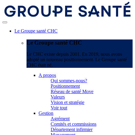
Le Groupe santé CHC
Le Groupe santé CHC
Le CHC existe depuis 2001. En 2019, nous avons
adopté un nouveau positionnement. Le Groupe santé
CHC était né.
A propos
Qui sommes-nous?
Positionnement
Réseau de santé Move
Valeurs
Vision et stratégie
Voir tout
Gestion
Agrément
Comités et commissions
Département infirmier
Management