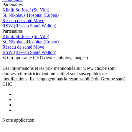
P
a
rtenai
r
es
Klinik St. Josef (St. Vith)
St. Nikolaus-Hospital (Eupen)
Réseau de santé Move
RSW (Réseau Santé Wallon)
P
a
rtenai
r
es
Klinik St. Josef (St. Vith)
St. Nikolaus-Hospital (Eupen)
Réseau de santé Move
RSW (Réseau Santé Wallon)
© Groupe santé CHC (textes, photos, images)
Les informations et les prix mentionnés sur www.chc.be sont
donnés à titre strictement indicatif et sont susceptibles de
modifications. Ils n'engagent pas la responsabilité du Groupe santé
CHC.
Notre applic
a
tion