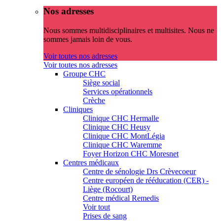
Nos adresses
Nous sommes multidisciplinaires et multisites. Nous ne
sommes jamais loin de vous.
Voir toutes nos adresses
Voir toutes nos adresses
Groupe CHC
Siège social
Services opérationnels
Crèche
Cliniques
Clinique CHC Hermalle
Clinique CHC Heusy
Clinique CHC MontLégia
Clinique CHC Waremme
Foyer Horizon CHC Moresnet
Centres médicaux
Centre de sénologie Drs Crèvecoeur
Centre européen de rééducation (CER) -
Liège (Rocourt)
Centre médical Remedis
Voir tout
Prises de sang