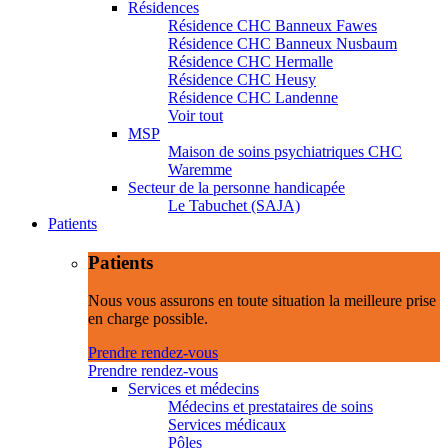
Résidences
Résidence CHC Banneux Fawes
Résidence CHC Banneux Nusbaum
Résidence CHC Hermalle
Résidence CHC Heusy
Résidence CHC Landenne
Voir tout
MSP
Maison de soins psychiatriques CHC
Waremme
Secteur de la personne handicapée
Le Tabuchet (SAJA)
Patients
Patients
Nous vous assurons en toute situation la meilleure prise
en charge possible.
Prendre rendez-vous
Prendre rendez-vous
Services et médecins
Médecins et prestataires de soins
Services médicaux
Pôles