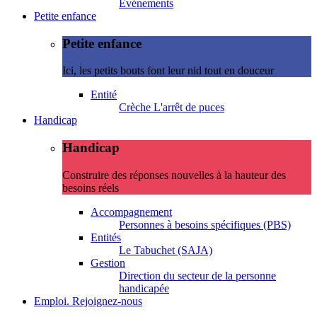
Evénements
Petite enfance
Petite enfance
Ici, les petits bouts font leur nid tout en douceur
Entité
Crèche L'arrêt de puces
Handicap
Handicap
Construire des réponses nouvelles à la hauteur des
besoins réels
Accompagnement
Personnes à besoins spécifiques (PBS)
Entités
Le Tabuchet (SAJA)
Gestion
Direction du secteur de la personne
handicapée
Emploi. Rejoignez-nous