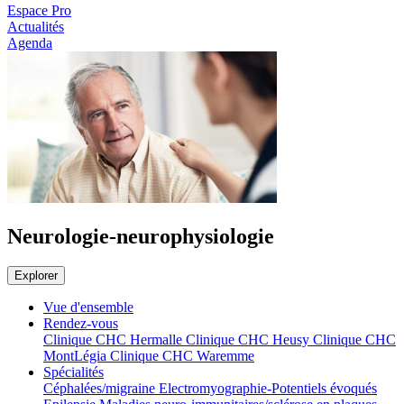
Espace Pro
Actualités
Agenda
Neurologie-neurophysiologie
Explorer
Vue d'ensemble
Rendez-vous
Clinique CHC Hermalle
Clinique CHC Heusy
Clinique CHC
MontLégia
Clinique CHC Waremme
Spécialités
Céphalées/migraine
Electromyographie-Potentiels évoqués