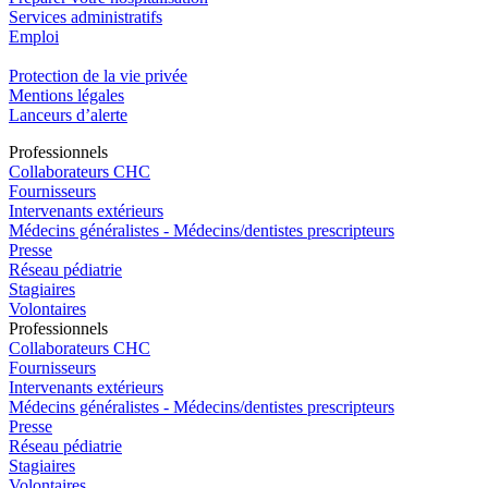
Services administratifs
Emploi​
Protection de la vie privée
Mentions légales
Lanceurs d’alerte
Pro
f
essionn
e
ls
Collaborateurs CHC
Fournisseurs
Intervenants extérieurs
Médecins généralistes - Médecins/dentistes prescripteurs
Presse
Réseau pédiatrie
Stagiaires
Volontaires
Pro
f
essionn
e
ls
Collaborateurs CHC
Fournisseurs
Intervenants extérieurs
Médecins généralistes - Médecins/dentistes prescripteurs
Presse
Réseau pédiatrie
Stagiaires
Volontaires