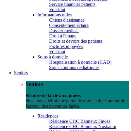
Service financier patients
Voir tout
Informations utiles
Chiens d'assistance
Consentement éclairé
Dossier médical
Droit à l'image
Droits et devoirs des patients
Factures impayées
Voir tout
Soins à domicile
Hospitalisation à domicile (HAD)
Soins continus pédiatriques
Seniors
Seniors
Rendre de la vie aux années
Nos avons défini une partie de notre activité autour de
l'accueil des personnes âgées.
Résidences
Résidence CHC Banneux Fawes
Résidence CHC Banneux Nusbaum