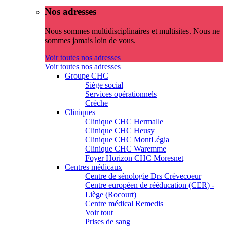
Nos adresses
Nous sommes multidisciplinaires et multisites. Nous ne
sommes jamais loin de vous.
Voir toutes nos adresses
Voir toutes nos adresses
Groupe CHC
Siège social
Services opérationnels
Crèche
Cliniques
Clinique CHC Hermalle
Clinique CHC Heusy
Clinique CHC MontLégia
Clinique CHC Waremme
Foyer Horizon CHC Moresnet
Centres médicaux
Centre de sénologie Drs Crèvecoeur
Centre européen de rééducation (CER) -
Liège (Rocourt)
Centre médical Remedis
Voir tout
Prises de sang