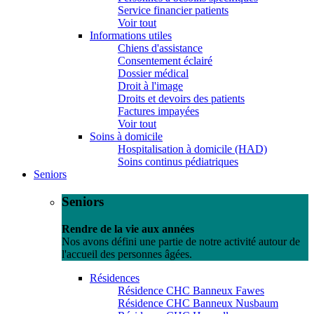
Service financier patients
Voir tout
Informations utiles
Chiens d'assistance
Consentement éclairé
Dossier médical
Droit à l'image
Droits et devoirs des patients
Factures impayées
Voir tout
Soins à domicile
Hospitalisation à domicile (HAD)
Soins continus pédiatriques
Seniors
Seniors
Rendre de la vie aux années
Nos avons défini une partie de notre activité autour de
l'accueil des personnes âgées.
Résidences
Résidence CHC Banneux Fawes
Résidence CHC Banneux Nusbaum