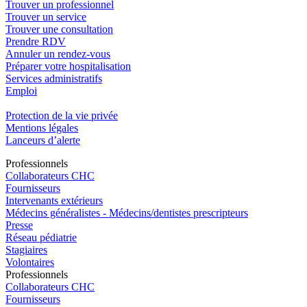
Trouver un professionnel
Trouver un service
Trouver une consultation
Prendre RDV
Annuler un rendez-vous
Préparer votre hospitalisation
Services administratifs
Emploi​
Protection de la vie privée
Mentions légales
Lanceurs d’alerte
Pro
f
essionn
e
ls
Collaborateurs CHC
Fournisseurs
Intervenants extérieurs
Médecins généralistes - Médecins/dentistes prescripteurs
Presse
Réseau pédiatrie
Stagiaires
Volontaires
Pro
f
essionn
e
ls
Collaborateurs CHC
Fournisseurs