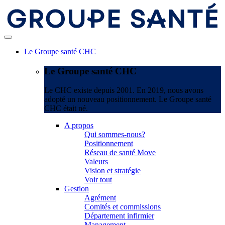
Le Groupe santé CHC
Le Groupe santé CHC
Le CHC existe depuis 2001. En 2019, nous avons
adopté un nouveau positionnement. Le Groupe santé
CHC était né.
A propos
Qui sommes-nous?
Positionnement
Réseau de santé Move
Valeurs
Vision et stratégie
Voir tout
Gestion
Agrément
Comités et commissions
Département infirmier
Management