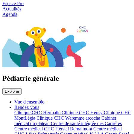
Espace Pro
Actualités
Agenda
Pédiatrie générale
Explorer
Vue d'ensemble
Rendez-vous
Clinique CHC Hermalle
Clinique CHC Heusy
Clinique CHC
MontLégia
Clinique CHC Waremme
arcocha
Cabinet
médical du plateau
Centre de santé intégrée des Carrières
Centre médical CHC Herstal Bernalmont
Centre médical