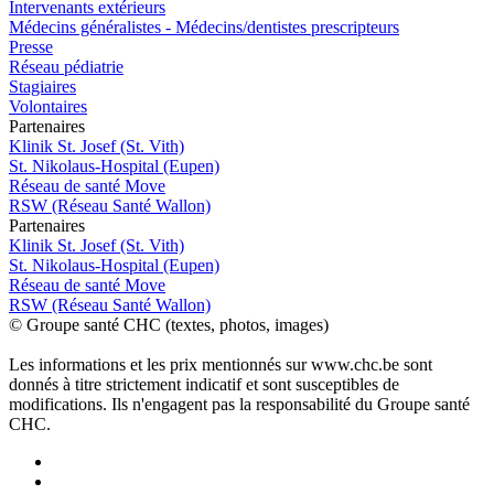
Intervenants extérieurs
Médecins généralistes - Médecins/dentistes prescripteurs
Presse
Réseau pédiatrie
Stagiaires
Volontaires
P
a
rtenai
r
es
Klinik St. Josef (St. Vith)
St. Nikolaus-Hospital (Eupen)
Réseau de santé Move
RSW (Réseau Santé Wallon)
P
a
rtenai
r
es
Klinik St. Josef (St. Vith)
St. Nikolaus-Hospital (Eupen)
Réseau de santé Move
RSW (Réseau Santé Wallon)
© Groupe santé CHC (textes, photos, images)
Les informations et les prix mentionnés sur www.chc.be sont
donnés à titre strictement indicatif et sont susceptibles de
modifications. Ils n'engagent pas la responsabilité du Groupe santé
CHC.