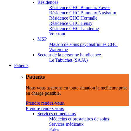
Résidences
Résidence CHC Banneux Fawes
Résidence CHC Banneux Nusbaum
Résidence CHC Hermalle
Résidence CHC Heusy
Résidence CHC Landenne
Voir tout
MSP
Maison de soins psychiatriques CHC
Waremme
Secteur de la personne handicapée
Le Tabuchet (SAJA)
Patients
Patients
Nous vous assurons en toute situation la meilleure prise
en charge possible.
Prendre rendez-vous
Prendre rendez-vous
Services et médecins
Médecins et prestataires de soins
Services médicaux
Pôles