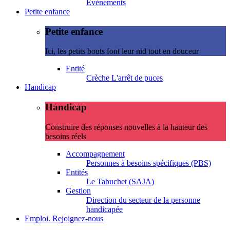
Evénements
Petite enfance
Petite enfance
Ici, les petits bouts font leur nid tout en douceur
Entité
Crèche L'arrêt de puces
Handicap
Handicap
Construire des réponses nouvelles à la hauteur des
besoins réels
Accompagnement
Personnes à besoins spécifiques (PBS)
Entités
Le Tabuchet (SAJA)
Gestion
Direction du secteur de la personne
handicapée
Emploi. Rejoignez-nous