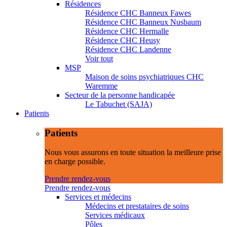
Résidences
Résidence CHC Banneux Fawes
Résidence CHC Banneux Nusbaum
Résidence CHC Hermalle
Résidence CHC Heusy
Résidence CHC Landenne
Voir tout
MSP
Maison de soins psychiatriques CHC
Waremme
Secteur de la personne handicapée
Le Tabuchet (SAJA)
Patients
Patients
Nous vous assurons en toute situation la meilleure prise
en charge possible.
Prendre rendez-vous
Prendre rendez-vous
Services et médecins
Médecins et prestataires de soins
Services médicaux
Pôles