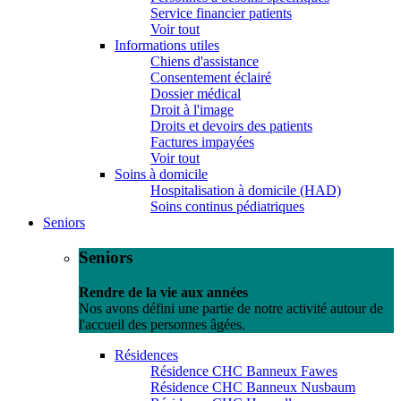
Service financier patients
Voir tout
Informations utiles
Chiens d'assistance
Consentement éclairé
Dossier médical
Droit à l'image
Droits et devoirs des patients
Factures impayées
Voir tout
Soins à domicile
Hospitalisation à domicile (HAD)
Soins continus pédiatriques
Seniors
Seniors
Rendre de la vie aux années
Nos avons défini une partie de notre activité autour de
l'accueil des personnes âgées.
Résidences
Résidence CHC Banneux Fawes
Résidence CHC Banneux Nusbaum