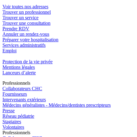
Voir toutes nos adresses
Trouver un professionnel
Trouver un service
Trouver une consultation
Prendre RDV
Annuler un rendez-vous
Préparer votre hospitalisation
Services administratifs
Emploi​
Protection de la vie privée
Mentions légales
Lanceurs d’alerte
Pro
f
essionn
e
ls
Collaborateurs CHC
Fournisseurs
Intervenants extérieurs
Médecins généralistes - Médecins/dentistes prescripteurs
Presse
Réseau pédiatrie
Stagiaires
Volontaires
Pro
f
essionn
e
ls