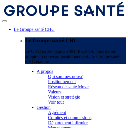
Le Groupe santé CHC
Le Groupe santé CHC
Le CHC existe depuis 2001. En 2019, nous avons
adopté un nouveau positionnement. Le Groupe santé
CHC était né.
A propos
Qui sommes-nous?
Positionnement
Réseau de santé Move
Valeurs
Vision et stratégie
Voir tout
Gestion
Agrément
Comités et commissions
Département infirmier
Management