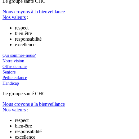
Le
g
roupe s
a
nté CHC
Nous croyons à la bienveillance
Nos valeurs
:
respect
bien-être
responsabilité
excellence
Qui sommes-nous?
Notre vision
Offre de soins
Seniors
Petite enfance
Handicap
Le
g
roupe s
a
nté CHC
Nous croyons à la bienveillance
Nos valeurs
:
respect
bien-être
responsabilité
excellence