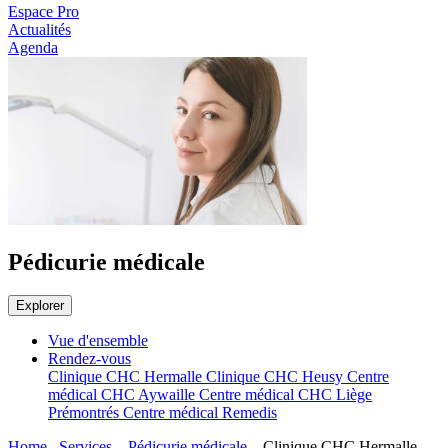
Espace Pro
Actualités
Agenda
Pédicurie médicale
Explorer
Vue d'ensemble
Rendez-vous
Clinique CHC Hermalle
Clinique CHC Heusy
Centre
médical CHC Aywaille
Centre médical CHC Liège
Prémontrés
Centre médical Remedis
Home
Services
Pédicurie médicale
Clinique CHC Hermalle