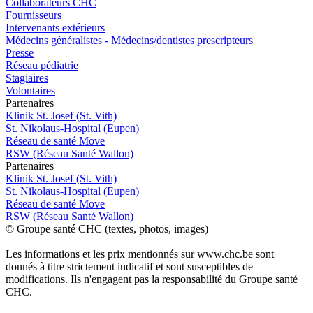
Collaborateurs CHC
Fournisseurs
Intervenants extérieurs
Médecins généralistes - Médecins/dentistes prescripteurs
Presse
Réseau pédiatrie
Stagiaires
Volontaires
P
a
rtenai
r
es
Klinik St. Josef (St. Vith)
St. Nikolaus-Hospital (Eupen)
Réseau de santé Move
RSW (Réseau Santé Wallon)
P
a
rtenai
r
es
Klinik St. Josef (St. Vith)
St. Nikolaus-Hospital (Eupen)
Réseau de santé Move
RSW (Réseau Santé Wallon)
© Groupe santé CHC (textes, photos, images)
Les informations et les prix mentionnés sur www.chc.be sont
donnés à titre strictement indicatif et sont susceptibles de
modifications. Ils n'engagent pas la responsabilité du Groupe santé
CHC.