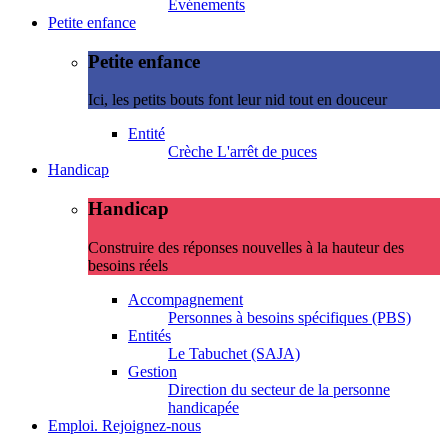
Evénements
Petite enfance
Petite enfance
Ici, les petits bouts font leur nid tout en douceur
Entité
Crèche L'arrêt de puces
Handicap
Handicap
Construire des réponses nouvelles à la hauteur des
besoins réels
Accompagnement
Personnes à besoins spécifiques (PBS)
Entités
Le Tabuchet (SAJA)
Gestion
Direction du secteur de la personne
handicapée
Emploi. Rejoignez-nous