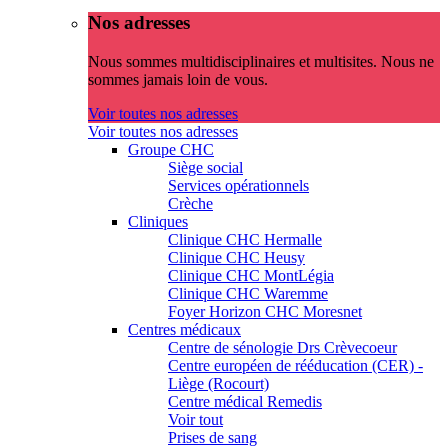
Nos adresses
Nous sommes multidisciplinaires et multisites. Nous ne
sommes jamais loin de vous.
Voir toutes nos adresses
Voir toutes nos adresses
Groupe CHC
Siège social
Services opérationnels
Crèche
Cliniques
Clinique CHC Hermalle
Clinique CHC Heusy
Clinique CHC MontLégia
Clinique CHC Waremme
Foyer Horizon CHC Moresnet
Centres médicaux
Centre de sénologie Drs Crèvecoeur
Centre européen de rééducation (CER) -
Liège (Rocourt)
Centre médical Remedis
Voir tout
Prises de sang