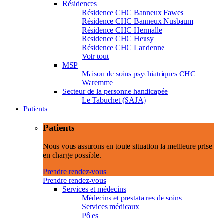
Résidences
Résidence CHC Banneux Fawes
Résidence CHC Banneux Nusbaum
Résidence CHC Hermalle
Résidence CHC Heusy
Résidence CHC Landenne
Voir tout
MSP
Maison de soins psychiatriques CHC
Waremme
Secteur de la personne handicapée
Le Tabuchet (SAJA)
Patients
Patients
Nous vous assurons en toute situation la meilleure prise
en charge possible.
Prendre rendez-vous
Prendre rendez-vous
Services et médecins
Médecins et prestataires de soins
Services médicaux
Pôles