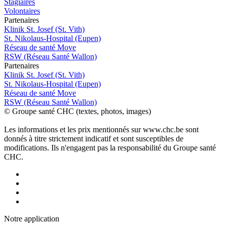
Stagiaires
Volontaires
P
a
rtenai
r
es
Klinik St. Josef (St. Vith)
St. Nikolaus-Hospital (Eupen)
Réseau de santé Move
RSW (Réseau Santé Wallon)
P
a
rtenai
r
es
Klinik St. Josef (St. Vith)
St. Nikolaus-Hospital (Eupen)
Réseau de santé Move
RSW (Réseau Santé Wallon)
© Groupe santé CHC (textes, photos, images)
Les informations et les prix mentionnés sur www.chc.be sont
donnés à titre strictement indicatif et sont susceptibles de
modifications. Ils n'engagent pas la responsabilité du Groupe santé
CHC.
Notre applic
a
tion