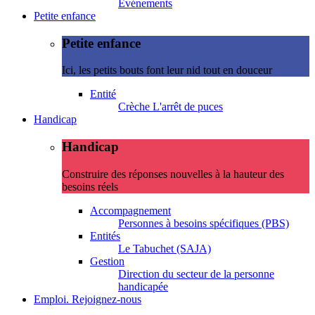
Evénements
Petite enfance
Petite enfance
Ici, les petits bouts font leur nid tout en douceur
Entité
Crèche L'arrêt de puces
Handicap
Handicap
Construire des réponses nouvelles à la hauteur des
besoins réels
Accompagnement
Personnes à besoins spécifiques (PBS)
Entités
Le Tabuchet (SAJA)
Gestion
Direction du secteur de la personne
handicapée
Emploi. Rejoignez-nous