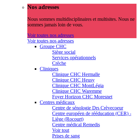
Nos adresses
Nous sommes multidisciplinaires et multisites. Nous ne
sommes jamais loin de vous.
Voir toutes nos adresses
Voir toutes nos adresses
Groupe CHC
Siège social
Services opérationnels
Crèche
Cliniques
Clinique CHC Hermalle
Clinique CHC Heusy
Clinique CHC MontLégia
Clinique CHC Waremme
Foyer Horizon CHC Moresnet
Centres médicaux
Centre de sénologie Drs Crèvecoeur
Centre européen de rééducation (CER) -
Liège (Rocourt)
Centre médical Remedis
Voir tout
Prises de sang