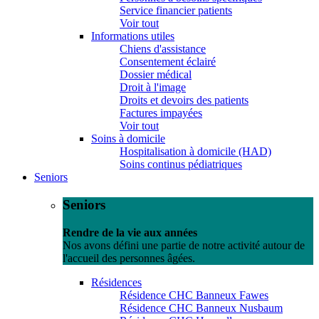
Service financier patients
Voir tout
Informations utiles
Chiens d'assistance
Consentement éclairé
Dossier médical
Droit à l'image
Droits et devoirs des patients
Factures impayées
Voir tout
Soins à domicile
Hospitalisation à domicile (HAD)
Soins continus pédiatriques
Seniors
Seniors
Rendre de la vie aux années
Nos avons défini une partie de notre activité autour de
l'accueil des personnes âgées.
Résidences
Résidence CHC Banneux Fawes
Résidence CHC Banneux Nusbaum