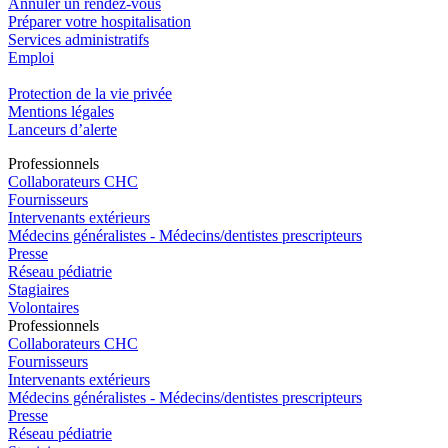
Annuler un rendez-vous
Préparer votre hospitalisation
Services administratifs
Emploi​
Protection de la vie privée
Mentions légales
Lanceurs d’alerte
Pro
f
essionn
e
ls
Collaborateurs CHC
Fournisseurs
Intervenants extérieurs
Médecins généralistes - Médecins/dentistes prescripteurs
Presse
Réseau pédiatrie
Stagiaires
Volontaires
Pro
f
essionn
e
ls
Collaborateurs CHC
Fournisseurs
Intervenants extérieurs
Médecins généralistes - Médecins/dentistes prescripteurs
Presse
Réseau pédiatrie