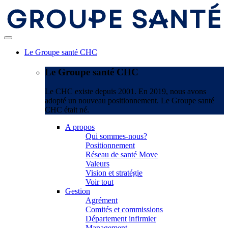
Le Groupe santé CHC
Le Groupe santé CHC
Le CHC existe depuis 2001. En 2019, nous avons
adopté un nouveau positionnement. Le Groupe santé
CHC était né.
A propos
Qui sommes-nous?
Positionnement
Réseau de santé Move
Valeurs
Vision et stratégie
Voir tout
Gestion
Agrément
Comités et commissions
Département infirmier
Management