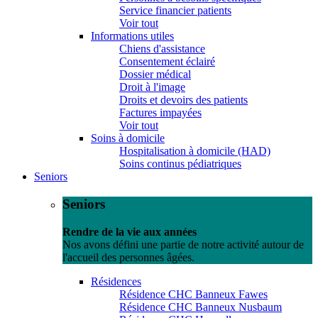
Service financier patients
Voir tout
Informations utiles
Chiens d'assistance
Consentement éclairé
Dossier médical
Droit à l'image
Droits et devoirs des patients
Factures impayées
Voir tout
Soins à domicile
Hospitalisation à domicile (HAD)
Soins continus pédiatriques
Seniors
Seniors
Rendre de la vie aux années
Nos avons défini une partie de notre activité autour de
l'accueil des personnes âgées.
Résidences
Résidence CHC Banneux Fawes
Résidence CHC Banneux Nusbaum