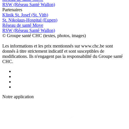
RSW (Réseau Santé Wallon)
P
a
rtenai
r
es
Klinik St. Josef (St. Vith)
St. Nikolaus-Hospital (Eupen)
Réseau de santé Move
RSW (Réseau Santé Wallon)
© Groupe santé CHC (textes, photos, images)
Les informations et les prix mentionnés sur www.chc.be sont
donnés à titre strictement indicatif et sont susceptibles de
modifications. Ils n'engagent pas la responsabilité du Groupe santé
CHC.
Notre applic
a
tion