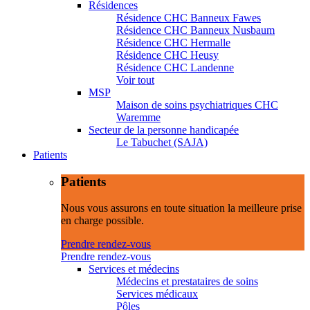
Résidences
Résidence CHC Banneux Fawes
Résidence CHC Banneux Nusbaum
Résidence CHC Hermalle
Résidence CHC Heusy
Résidence CHC Landenne
Voir tout
MSP
Maison de soins psychiatriques CHC
Waremme
Secteur de la personne handicapée
Le Tabuchet (SAJA)
Patients
Patients
Nous vous assurons en toute situation la meilleure prise
en charge possible.
Prendre rendez-vous
Prendre rendez-vous
Services et médecins
Médecins et prestataires de soins
Services médicaux
Pôles