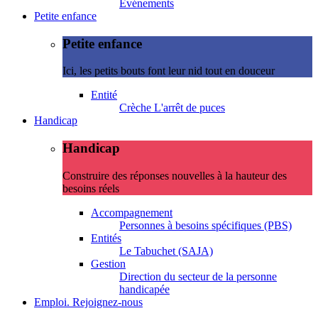
Evénements
Petite enfance
Petite enfance
Ici, les petits bouts font leur nid tout en douceur
Entité
Crèche L'arrêt de puces
Handicap
Handicap
Construire des réponses nouvelles à la hauteur des
besoins réels
Accompagnement
Personnes à besoins spécifiques (PBS)
Entités
Le Tabuchet (SAJA)
Gestion
Direction du secteur de la personne
handicapée
Emploi. Rejoignez-nous