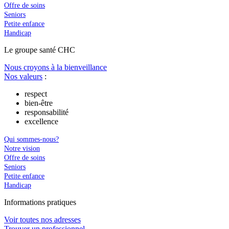
Offre de soins
Seniors
Petite enfance
Handicap
Le
g
roupe s
a
nté CHC
Nous croyons à la bienveillance
Nos valeurs
:
respect
bien-être
responsabilité
excellence
Qui sommes-nous?
Notre vision
Offre de soins
Seniors
Petite enfance
Handicap
In
f
ormations pra
t
iques
Voir toutes nos adresses
Trouver un professionnel