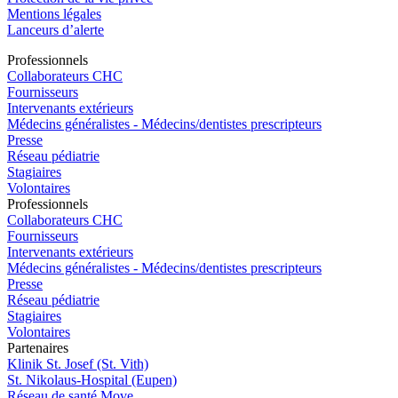
Mentions légales
Lanceurs d’alerte
Pro
f
essionn
e
ls
Collaborateurs CHC
Fournisseurs
Intervenants extérieurs
Médecins généralistes - Médecins/dentistes prescripteurs
Presse
Réseau pédiatrie
Stagiaires
Volontaires
Pro
f
essionn
e
ls
Collaborateurs CHC
Fournisseurs
Intervenants extérieurs
Médecins généralistes - Médecins/dentistes prescripteurs
Presse
Réseau pédiatrie
Stagiaires
Volontaires
P
a
rtenai
r
es
Klinik St. Josef (St. Vith)
St. Nikolaus-Hospital (Eupen)
Réseau de santé Move