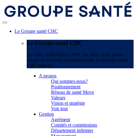
Le Groupe santé CHC
Le Groupe santé CHC
Le CHC existe depuis 2001. En 2019, nous avons
adopté un nouveau positionnement. Le Groupe santé
CHC était né.
A propos
Qui sommes-nous?
Positionnement
Réseau de santé Move
Valeurs
Vision et stratégie
Voir tout
Gestion
Agrément
Comités et commissions
Département infirmier
Management