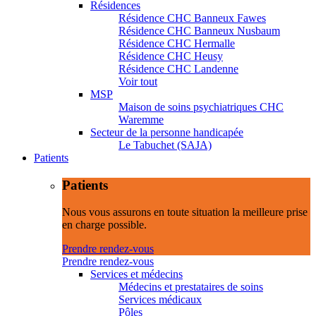
Résidences
Résidence CHC Banneux Fawes
Résidence CHC Banneux Nusbaum
Résidence CHC Hermalle
Résidence CHC Heusy
Résidence CHC Landenne
Voir tout
MSP
Maison de soins psychiatriques CHC
Waremme
Secteur de la personne handicapée
Le Tabuchet (SAJA)
Patients
Patients
Nous vous assurons en toute situation la meilleure prise
en charge possible.
Prendre rendez-vous
Prendre rendez-vous
Services et médecins
Médecins et prestataires de soins
Services médicaux
Pôles