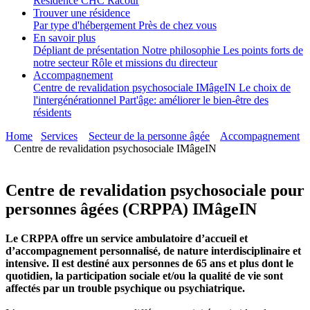
Résidence CHC Racour
Trouver une résidence
Par type d'hébergement
Près de chez vous
En savoir plus
Dépliant de présentation
Notre philosophie
Les points forts de
notre secteur
Rôle et missions du directeur
Accompagnement
Centre de revalidation psychosociale IMâgeIN
Le choix de
l'intergénérationnel
Part'âge: améliorer le bien-être des
résidents
Home
Services
Secteur de la personne âgée
Accompagnement
Centre de revalidation psychosociale IMâgeIN
Centre de revalidation psychosociale pour
personnes âgées (CRPPA) IMâgeIN
Le CRPPA offre un service ambulatoire d’accueil et
d’accompagnement personnalisé, de nature interdisciplinaire et
intensive. Il est destiné aux personnes de 65 ans et plus dont le
quotidien, la participation sociale et/ou la qualité de vie sont
affectés par un trouble psychique ou psychiatrique.