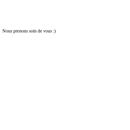
Nous pr
e
nons soin
d
e vous :)