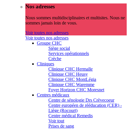
Nos adresses
Nous sommes multidisciplinaires et multisites. Nous ne
sommes jamais loin de vous.
Voir toutes nos adresses
Voir toutes nos adresses
Groupe CHC
Siège social
Services opérationnels
Crèche
Cliniques
Clinique CHC Hermalle
Clinique CHC Heusy
Clinique CHC MontLégia
Clinique CHC Waremme
Foyer Horizon CHC Moresnet
Centres médicaux
Centre de sénologie Drs Crèvecoeur
Centre européen de rééducation (CER) -
Liège (Rocourt)
Centre médical Remedis
Voir tout
Prises de sang