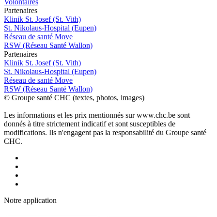
Volontaires
P
a
rtenai
r
es
Klinik St. Josef (St. Vith)
St. Nikolaus-Hospital (Eupen)
Réseau de santé Move
RSW (Réseau Santé Wallon)
P
a
rtenai
r
es
Klinik St. Josef (St. Vith)
St. Nikolaus-Hospital (Eupen)
Réseau de santé Move
RSW (Réseau Santé Wallon)
© Groupe santé CHC (textes, photos, images)
Les informations et les prix mentionnés sur www.chc.be sont
donnés à titre strictement indicatif et sont susceptibles de
modifications. Ils n'engagent pas la responsabilité du Groupe santé
CHC.
Notre applic
a
tion