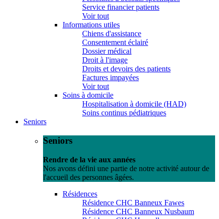
Service financier patients
Voir tout
Informations utiles
Chiens d'assistance
Consentement éclairé
Dossier médical
Droit à l'image
Droits et devoirs des patients
Factures impayées
Voir tout
Soins à domicile
Hospitalisation à domicile (HAD)
Soins continus pédiatriques
Seniors
Seniors
Rendre de la vie aux années
Nos avons défini une partie de notre activité autour de
l'accueil des personnes âgées.
Résidences
Résidence CHC Banneux Fawes
Résidence CHC Banneux Nusbaum