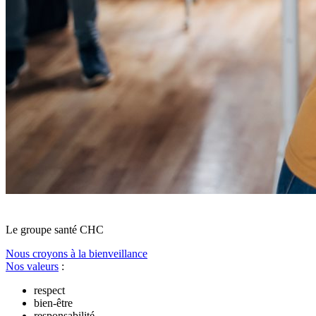
Le
g
roupe s
a
nté CHC
Nous croyons à la bienveillance
Nos valeurs
:
respect
bien-être
responsabilité