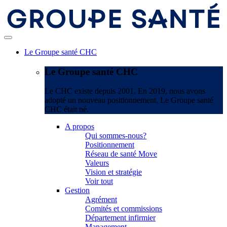
Le Groupe santé CHC
Le Groupe santé CHC
Le CHC existe depuis 2001. En 2019, nous avons
adopté un nouveau positionnement. Le Groupe santé
CHC était né.
A propos
Qui sommes-nous?
Positionnement
Réseau de santé Move
Valeurs
Vision et stratégie
Voir tout
Gestion
Agrément
Comités et commissions
Département infirmier
Management