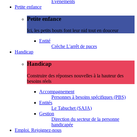
Evénements
Petite enfance
Petite enfance
Ici, les petits bouts font leur nid tout en douceur
Entité
Crèche L'arrêt de puces
Handicap
Handicap
Construire des réponses nouvelles à la hauteur des
besoins réels
Accompagnement
Personnes à besoins spécifiques (PBS)
Entités
Le Tabuchet (SAJA)
Gestion
Direction du secteur de la personne
handicapée
Emploi. Rejoignez-nous