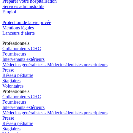
Préparer votre hospitalisation
Services administratifs
Emploi​
Protection de la vie privée
Mentions légales
Lanceurs d’alerte
Pro
f
essionn
e
ls
Collaborateurs CHC
Fournisseurs
Intervenants extérieurs
Médecins généralistes - Médecins/dentistes prescripteurs
Presse
Réseau pédiatrie
Stagiaires
Volontaires
Pro
f
essionn
e
ls
Collaborateurs CHC
Fournisseurs
Intervenants extérieurs
Médecins généralistes - Médecins/dentistes prescripteurs
Presse
Réseau pédiatrie
Stagiaires