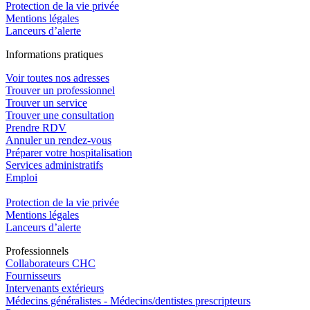
Protection de la vie privée
Mentions légales
Lanceurs d’alerte
In
f
ormations pra
t
iques
Voir toutes nos adresses
Trouver un professionnel
Trouver un service
Trouver une consultation
Prendre RDV
Annuler un rendez-vous
Préparer votre hospitalisation
Services administratifs
Emploi​
Protection de la vie privée
Mentions légales
Lanceurs d’alerte
Pro
f
essionn
e
ls
Collaborateurs CHC
Fournisseurs
Intervenants extérieurs
Médecins généralistes - Médecins/dentistes prescripteurs