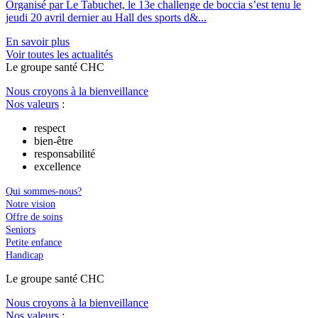
Organisé par Le Tabuchet, le 13e challenge de boccia s’est tenu le
jeudi 20 avril dernier au Hall des sports d&...
En savoir plus
Voir toutes les actualités
Le
g
roupe s
a
nté CHC
Nous croyons à la bienveillance
Nos valeurs
:
respect
bien-être
responsabilité
excellence
Qui sommes-nous?
Notre vision
Offre de soins
Seniors
Petite enfance
Handicap
Le
g
roupe s
a
nté CHC
Nous croyons à la bienveillance
Nos valeurs
: