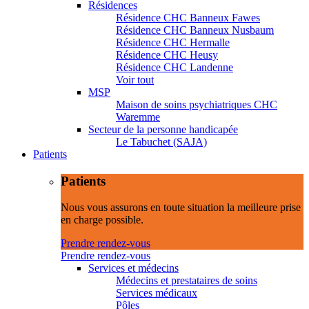
Résidences
Résidence CHC Banneux Fawes
Résidence CHC Banneux Nusbaum
Résidence CHC Hermalle
Résidence CHC Heusy
Résidence CHC Landenne
Voir tout
MSP
Maison de soins psychiatriques CHC
Waremme
Secteur de la personne handicapée
Le Tabuchet (SAJA)
Patients
Patients
Nous vous assurons en toute situation la meilleure prise
en charge possible.
Prendre rendez-vous
Prendre rendez-vous
Services et médecins
Médecins et prestataires de soins
Services médicaux
Pôles