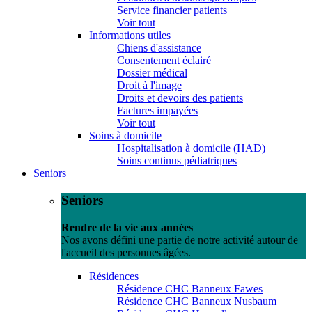
Service financier patients
Voir tout
Informations utiles
Chiens d'assistance
Consentement éclairé
Dossier médical
Droit à l'image
Droits et devoirs des patients
Factures impayées
Voir tout
Soins à domicile
Hospitalisation à domicile (HAD)
Soins continus pédiatriques
Seniors
Seniors
Rendre de la vie aux années
Nos avons défini une partie de notre activité autour de
l'accueil des personnes âgées.
Résidences
Résidence CHC Banneux Fawes
Résidence CHC Banneux Nusbaum