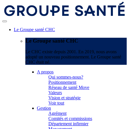
Le Groupe santé CHC
Le Groupe santé CHC
Le CHC existe depuis 2001. En 2019, nous avons
adopté un nouveau positionnement. Le Groupe santé
CHC était né.
A propos
Qui sommes-nous?
Positionnement
Réseau de santé Move
Valeurs
Vision et stratégie
Voir tout
Gestion
Agrément
Comités et commissions
Département infirmier
Management