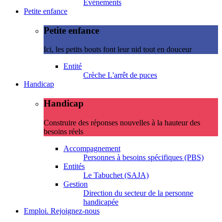
Evénements
Petite enfance
Petite enfance
Ici, les petits bouts font leur nid tout en douceur
Entité
Crèche L'arrêt de puces
Handicap
Handicap
Construire des réponses nouvelles à la hauteur des
besoins réels
Accompagnement
Personnes à besoins spécifiques (PBS)
Entités
Le Tabuchet (SAJA)
Gestion
Direction du secteur de la personne
handicapée
Emploi. Rejoignez-nous