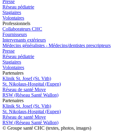
Presse
Réseau pédiatrie
Stagiaires
Volontaires
Pro
f
essionn
e
ls
Collaborateurs CHC
Fournisseurs
Intervenants extérieurs
Médecins généralistes - Médecins/dentistes prescripteurs
Presse
Réseau pédiatrie
Stagiaires
Volontaires
P
a
rtenai
r
es
Klinik St. Josef (St. Vith)
St. Nikolaus-Hospital (Eupen)
Réseau de santé Move
RSW (Réseau Santé Wallon)
P
a
rtenai
r
es
Klinik St. Josef (St. Vith)
St. Nikolaus-Hospital (Eupen)
Réseau de santé Move
RSW (Réseau Santé Wallon)
© Groupe santé CHC (textes, photos, images)