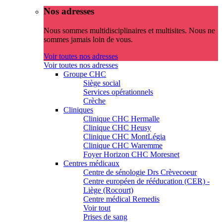
Nos adresses
Nous sommes multidisciplinaires et multisites. Nous ne
sommes jamais loin de vous.
Voir toutes nos adresses
Voir toutes nos adresses
Groupe CHC
Siège social
Services opérationnels
Crèche
Cliniques
Clinique CHC Hermalle
Clinique CHC Heusy
Clinique CHC MontLégia
Clinique CHC Waremme
Foyer Horizon CHC Moresnet
Centres médicaux
Centre de sénologie Drs Crèvecoeur
Centre européen de rééducation (CER) -
Liège (Rocourt)
Centre médical Remedis
Voir tout
Prises de sang