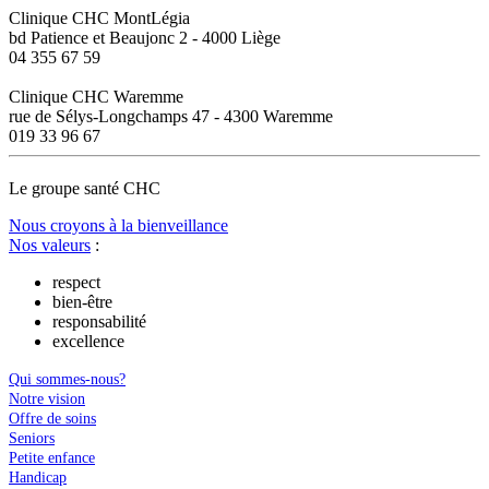
Clinique CHC MontLégia
bd Patience et Beaujonc 2 - 4000 Liège
04 355 67 59
Clinique CHC Waremme
rue de Sélys-Longchamps 47 - 4300 Waremme
019 33 96 67
Le
g
roupe s
a
nté CHC
Nous croyons à la bienveillance
Nos valeurs
:
respect
bien-être
responsabilité
excellence
Qui sommes-nous?
Notre vision
Offre de soins
Seniors
Petite enfance
Handicap