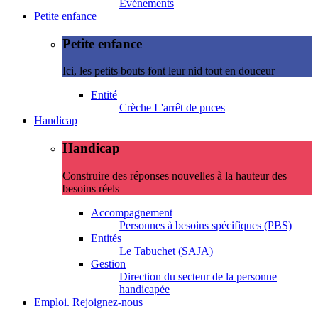
Evénements
Petite enfance
Petite enfance
Ici, les petits bouts font leur nid tout en douceur
Entité
Crèche L'arrêt de puces
Handicap
Handicap
Construire des réponses nouvelles à la hauteur des
besoins réels
Accompagnement
Personnes à besoins spécifiques (PBS)
Entités
Le Tabuchet (SAJA)
Gestion
Direction du secteur de la personne
handicapée
Emploi. Rejoignez-nous