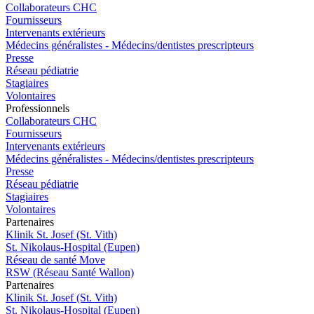
Collaborateurs CHC
Fournisseurs
Intervenants extérieurs
Médecins généralistes - Médecins/dentistes prescripteurs
Presse
Réseau pédiatrie
Stagiaires
Volontaires
Pro
f
essionn
e
ls
Collaborateurs CHC
Fournisseurs
Intervenants extérieurs
Médecins généralistes - Médecins/dentistes prescripteurs
Presse
Réseau pédiatrie
Stagiaires
Volontaires
P
a
rtenai
r
es
Klinik St. Josef (St. Vith)
St. Nikolaus-Hospital (Eupen)
Réseau de santé Move
RSW (Réseau Santé Wallon)
P
a
rtenai
r
es
Klinik St. Josef (St. Vith)
St. Nikolaus-Hospital (Eupen)