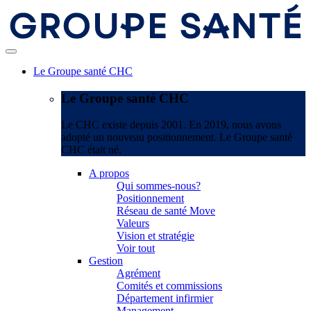
Le Groupe santé CHC
Le Groupe santé CHC
Le CHC existe depuis 2001. En 2019, nous avons
adopté un nouveau positionnement. Le Groupe santé
CHC était né.
A propos
Qui sommes-nous?
Positionnement
Réseau de santé Move
Valeurs
Vision et stratégie
Voir tout
Gestion
Agrément
Comités et commissions
Département infirmier
Management