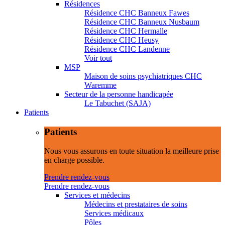
Résidences
Résidence CHC Banneux Fawes
Résidence CHC Banneux Nusbaum
Résidence CHC Hermalle
Résidence CHC Heusy
Résidence CHC Landenne
Voir tout
MSP
Maison de soins psychiatriques CHC
Waremme
Secteur de la personne handicapée
Le Tabuchet (SAJA)
Patients
Patients
Nous vous assurons en toute situation la meilleure prise
en charge possible.
Prendre rendez-vous
Prendre rendez-vous
Services et médecins
Médecins et prestataires de soins
Services médicaux
Pôles