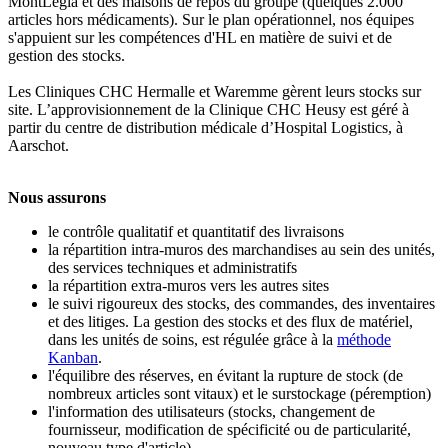
MontLégia et des maisons de repos du groupe (quelques 2.000
articles hors médicaments). Sur le plan opérationnel, nos équipes
s'appuient sur les compétences d'HL en matière de suivi et de
gestion des stocks.
Les Cliniques CHC Hermalle et Waremme gèrent leurs stocks sur
site. L’approvisionnement de la Clinique CHC Heusy est géré à
partir du centre de distribution médicale d’Hospital Logistics, à
Aarschot.
Nous assurons
le contrôle qualitatif et quantitatif des livraisons
la répartition intra-muros des marchandises au sein des unités,
des services techniques et administratifs
la répartition extra-muros vers les autres sites
le suivi rigoureux des stocks, des commandes, des inventaires
et des litiges. La gestion des stocks et des flux de matériel,
dans les unités de soins, est régulée grâce à la
méthode
Kanban
.
l'équilibre des réserves, en évitant la rupture de stock (de
nombreux articles sont vitaux) et le surstockage (péremption)
l'information des utilisateurs (stocks, changement de
fournisseur, modification de spécificité ou de particularité,
nouveau type d'article)