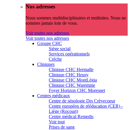
Nos adresses
Nous sommes multidisciplinaires et multisites. Nous ne
sommes jamais loin de vous.
Voir toutes nos adresses
Voir toutes nos adresses
Groupe CHC
Siège social
Services opérationnels
Crèche
Cliniques
Clinique CHC Hermalle
Clinique CHC Heusy
Clinique CHC MontLégia
Clinique CHC Waremme
Foyer Horizon CHC Moresnet
Centres médicaux
Centre de sénologie Drs Crèvecoeur
Centre européen de rééducation (CER) -
Liège (Rocourt)
Centre médical Remedis
Voir tout
Prises de sang