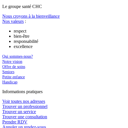
Le
g
roupe s
a
nté CHC
Nous croyons à la bienveillance
Nos valeurs
:
respect
bien-être
responsabilité
excellence
Qui sommes-nous?
Notre vision
Offre de soins
Seniors
Petite enfance
Handicap
In
f
ormations pra
t
iques
Voir toutes nos adresses
Trouver un professionnel
Trouver un service
Trouver une consultation
Prendre RDV
Annuler un rendez-vous