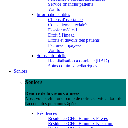
Service financier patients
Voir tout
Informations utiles
Chiens d'assistance
Consentement éclairé
Dossier médical
Droit à l'image
Droits et devoirs des patients
Factures impayées
Voir tout
Soins à domicile
Hospitalisation à domicile (HAD)
Soins continus pédiatriques
Seniors
Seniors
Rendre de la vie aux années
Nos avons défini une partie de notre activité autour de
l'accueil des personnes âgées.
Résidences
Résidence CHC Banneux Fawes
Résidence CHC Banneux Nusbaum