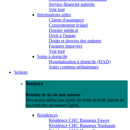
Service financier patients
Voir tout
Informations utiles
Chiens d'assistance
Consentement éclairé
Dossier médical
Droit à l'image
Droits et devoirs des patients
Factures impayées
Voir tout
Soins à domicile
Hospitalisation à domicile (HAD)
Soins continus pédiatriques
Seniors
Seniors
Rendre de la vie aux années
Nos avons défini une partie de notre activité autour de
l'accueil des personnes âgées.
Résidences
Résidence CHC Banneux Fawes
Résidence CHC Banneux Nusbaum