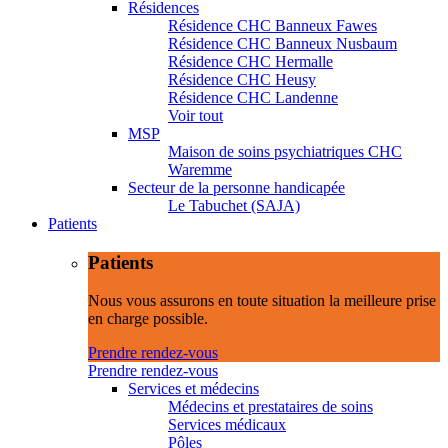
Résidences
Résidence CHC Banneux Fawes
Résidence CHC Banneux Nusbaum
Résidence CHC Hermalle
Résidence CHC Heusy
Résidence CHC Landenne
Voir tout
MSP
Maison de soins psychiatriques CHC
Waremme
Secteur de la personne handicapée
Le Tabuchet (SAJA)
Patients
Patients
Nous vous assurons en toute situation la meilleure prise
en charge possible.
Prendre rendez-vous
Prendre rendez-vous
Services et médecins
Médecins et prestataires de soins
Services médicaux
Pôles