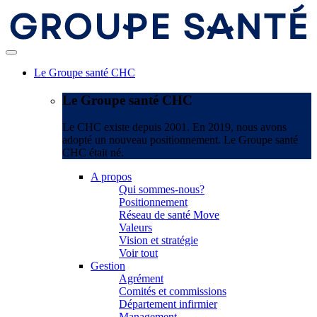
Le Groupe santé CHC
Le Groupe santé CHC
Le CHC existe depuis 2001. En 2019, nous avons
adopté un nouveau positionnement. Le Groupe santé
CHC était né.
A propos
Qui sommes-nous?
Positionnement
Réseau de santé Move
Valeurs
Vision et stratégie
Voir tout
Gestion
Agrément
Comités et commissions
Département infirmier
Management