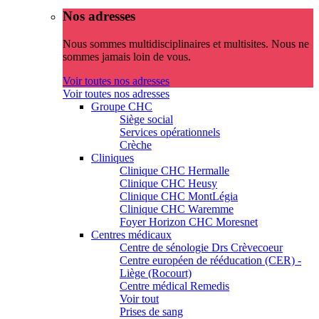
Nos adresses
Nous sommes multidisciplinaires et multisites. Nous ne
sommes jamais loin de vous.
Voir toutes nos adresses
Voir toutes nos adresses
Groupe CHC
Siège social
Services opérationnels
Crèche
Cliniques
Clinique CHC Hermalle
Clinique CHC Heusy
Clinique CHC MontLégia
Clinique CHC Waremme
Foyer Horizon CHC Moresnet
Centres médicaux
Centre de sénologie Drs Crèvecoeur
Centre européen de rééducation (CER) -
Liège (Rocourt)
Centre médical Remedis
Voir tout
Prises de sang