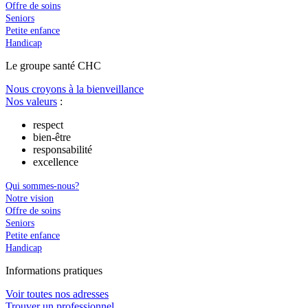
Offre de soins
Seniors
Petite enfance
Handicap
Le
g
roupe s
a
nté CHC
Nous croyons à la bienveillance
Nos valeurs
:
respect
bien-être
responsabilité
excellence
Qui sommes-nous?
Notre vision
Offre de soins
Seniors
Petite enfance
Handicap
In
f
ormations pra
t
iques
Voir toutes nos adresses
Trouver un professionnel