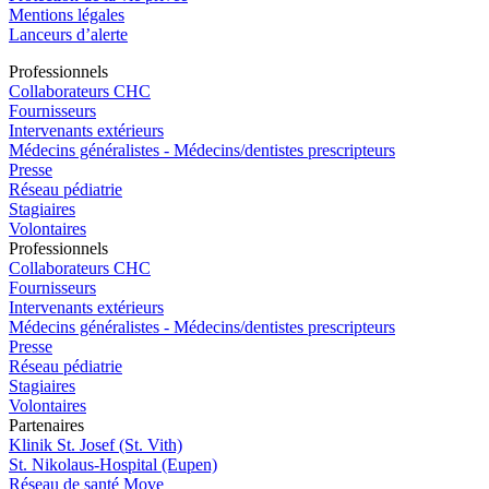
Mentions légales
Lanceurs d’alerte
Pro
f
essionn
e
ls
Collaborateurs CHC
Fournisseurs
Intervenants extérieurs
Médecins généralistes - Médecins/dentistes prescripteurs
Presse
Réseau pédiatrie
Stagiaires
Volontaires
Pro
f
essionn
e
ls
Collaborateurs CHC
Fournisseurs
Intervenants extérieurs
Médecins généralistes - Médecins/dentistes prescripteurs
Presse
Réseau pédiatrie
Stagiaires
Volontaires
P
a
rtenai
r
es
Klinik St. Josef (St. Vith)
St. Nikolaus-Hospital (Eupen)
Réseau de santé Move