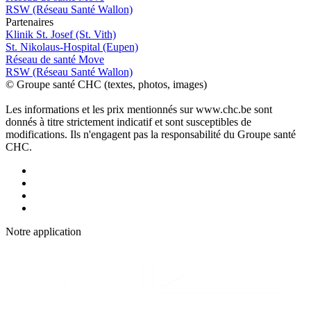
RSW (Réseau Santé Wallon)
P
a
rtenai
r
es
Klinik St. Josef (St. Vith)
St. Nikolaus-Hospital (Eupen)
Réseau de santé Move
RSW (Réseau Santé Wallon)
© Groupe santé CHC (textes, photos, images)
Les informations et les prix mentionnés sur www.chc.be sont
donnés à titre strictement indicatif et sont susceptibles de
modifications. Ils n'engagent pas la responsabilité du Groupe santé
CHC.
Notre applic
a
tion