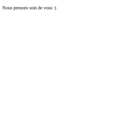
Nous pr
e
nons soin
d
e vous :)