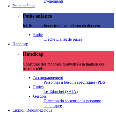
Evénements
Petite enfance
Petite enfance
Ici, les petits bouts font leur nid tout en douceur
Entité
Crèche L'arrêt de puces
Handicap
Handicap
Construire des réponses nouvelles à la hauteur des
besoins réels
Accompagnement
Personnes à besoins spécifiques (PBS)
Entités
Le Tabuchet (SAJA)
Gestion
Direction du secteur de la personne
handicapée
Emploi. Rejoignez-nous