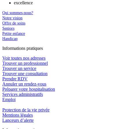
excellence
Qui sommes-nous?
Notre vision
Offre de soins
Seniors
Petite enfance
Handicap
In
f
ormations pra
t
iques
Voir toutes nos adresses
Trouver un professionnel
Trouver un service
Trouver une consultation
Prendre RDV
Annuler un rendez-vous
Préparer votre hospitalisation
Services administratifs
Emploi​
Protection de la vie privée
Mentions légales
Lanceurs d’alerte