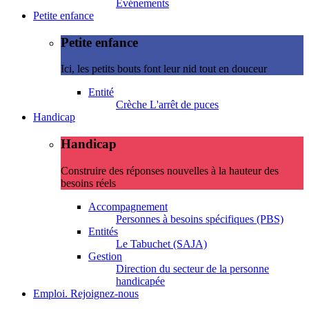
Evénements
Petite enfance
Petite enfance
Ici, les petits bouts font leur nid tout en douceur
Entité
Crèche L'arrêt de puces
Handicap
Handicap
Construire des réponses nouvelles à la hauteur des
besoins réels
Accompagnement
Personnes à besoins spécifiques (PBS)
Entités
Le Tabuchet (SAJA)
Gestion
Direction du secteur de la personne
handicapée
Emploi. Rejoignez-nous