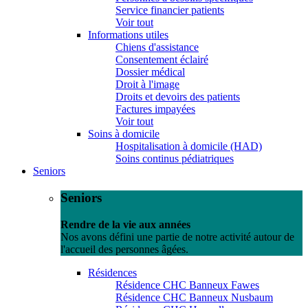
Service financier patients
Voir tout
Informations utiles
Chiens d'assistance
Consentement éclairé
Dossier médical
Droit à l'image
Droits et devoirs des patients
Factures impayées
Voir tout
Soins à domicile
Hospitalisation à domicile (HAD)
Soins continus pédiatriques
Seniors
Seniors
Rendre de la vie aux années
Nos avons défini une partie de notre activité autour de
l'accueil des personnes âgées.
Résidences
Résidence CHC Banneux Fawes
Résidence CHC Banneux Nusbaum