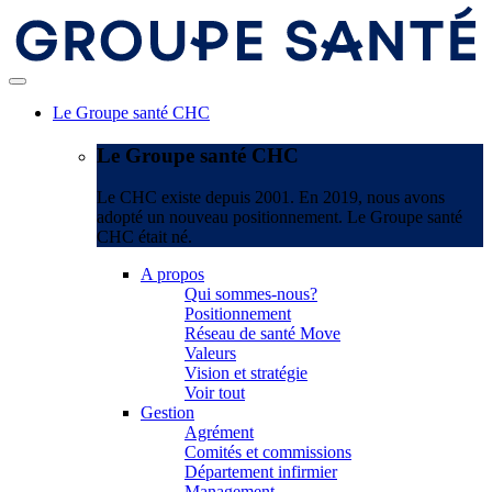
Le Groupe santé CHC
Le Groupe santé CHC
Le CHC existe depuis 2001. En 2019, nous avons
adopté un nouveau positionnement. Le Groupe santé
CHC était né.
A propos
Qui sommes-nous?
Positionnement
Réseau de santé Move
Valeurs
Vision et stratégie
Voir tout
Gestion
Agrément
Comités et commissions
Département infirmier
Management