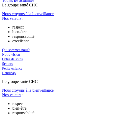
Toutes les actu
a
lités
Le
g
roupe s
a
nté CHC
Nous croyons à la bienveillance
Nos valeurs
:
respect
bien-être
responsabilité
excellence
Qui sommes-nous?
Notre vision
Offre de soins
Seniors
Petite enfance
Handicap
Le
g
roupe s
a
nté CHC
Nous croyons à la bienveillance
Nos valeurs
:
respect
bien-être
responsabilité