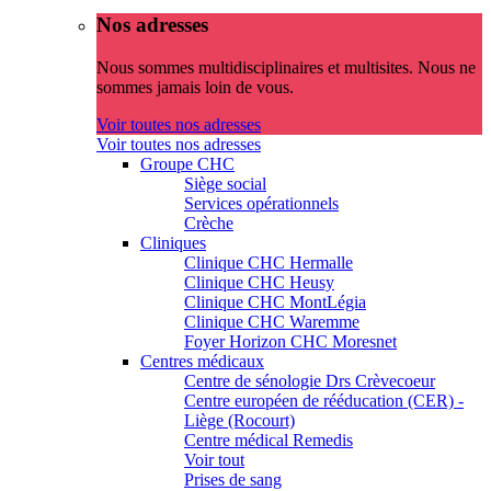
Nos adresses
Nous sommes multidisciplinaires et multisites. Nous ne
sommes jamais loin de vous.
Voir toutes nos adresses
Voir toutes nos adresses
Groupe CHC
Siège social
Services opérationnels
Crèche
Cliniques
Clinique CHC Hermalle
Clinique CHC Heusy
Clinique CHC MontLégia
Clinique CHC Waremme
Foyer Horizon CHC Moresnet
Centres médicaux
Centre de sénologie Drs Crèvecoeur
Centre européen de rééducation (CER) -
Liège (Rocourt)
Centre médical Remedis
Voir tout
Prises de sang