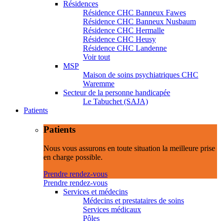
Résidences
Résidence CHC Banneux Fawes
Résidence CHC Banneux Nusbaum
Résidence CHC Hermalle
Résidence CHC Heusy
Résidence CHC Landenne
Voir tout
MSP
Maison de soins psychiatriques CHC
Waremme
Secteur de la personne handicapée
Le Tabuchet (SAJA)
Patients
Patients
Nous vous assurons en toute situation la meilleure prise
en charge possible.
Prendre rendez-vous
Prendre rendez-vous
Services et médecins
Médecins et prestataires de soins
Services médicaux
Pôles