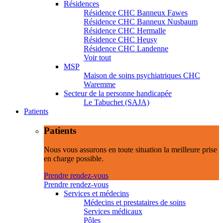
Résidences
Résidence CHC Banneux Fawes
Résidence CHC Banneux Nusbaum
Résidence CHC Hermalle
Résidence CHC Heusy
Résidence CHC Landenne
Voir tout
MSP
Maison de soins psychiatriques CHC
Waremme
Secteur de la personne handicapée
Le Tabuchet (SAJA)
Patients
Patients
Nous vous assurons en toute situation la meilleure prise
en charge possible.
Prendre rendez-vous
Prendre rendez-vous
Services et médecins
Médecins et prestataires de soins
Services médicaux
Pôles