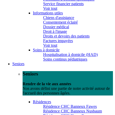
Service financier patients
Voir tout
Informations utiles
Chiens d'assistance
Consentement éclairé
Dossier médical
Droit à l'image
Droits et devoirs des patients
Factures impayées
Voir tout
Soins à domicile
Hospitalisation à domicile (HAD)
Soins continus pédiatriques
Seniors
Seniors
Rendre de la vie aux années
Nos avons défini une partie de notre activité autour de
l'accueil des personnes âgées.
Résidences
Résidence CHC Banneux Fawes
Résidence CHC Banneux Nusbaum