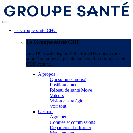
Le Groupe santé CHC
Le Groupe santé CHC
Le CHC existe depuis 2001. En 2019, nous avons
adopté un nouveau positionnement. Le Groupe santé
CHC était né.
A propos
Qui sommes-nous?
Positionnement
Réseau de santé Move
Valeurs
Vision et stratégie
Voir tout
Gestion
Agrément
Comités et commissions
Département infirmier
Management