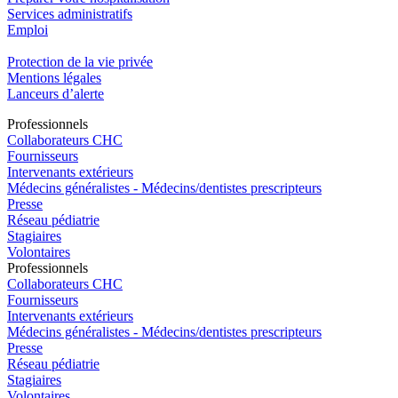
Services administratifs
Emploi​
Protection de la vie privée
Mentions légales
Lanceurs d’alerte
Pro
f
essionn
e
ls
Collaborateurs CHC
Fournisseurs
Intervenants extérieurs
Médecins généralistes - Médecins/dentistes prescripteurs
Presse
Réseau pédiatrie
Stagiaires
Volontaires
Pro
f
essionn
e
ls
Collaborateurs CHC
Fournisseurs
Intervenants extérieurs
Médecins généralistes - Médecins/dentistes prescripteurs
Presse
Réseau pédiatrie
Stagiaires
Volontaires