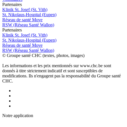
P
a
rtenai
r
es
Klinik St. Josef (St. Vith)
St. Nikolaus-Hospital (Eupen)
Réseau de santé Move
RSW (Réseau Santé Wallon)
P
a
rtenai
r
es
Klinik St. Josef (St. Vith)
St. Nikolaus-Hospital (Eupen)
Réseau de santé Move
RSW (Réseau Santé Wallon)
© Groupe santé CHC (textes, photos, images)
Les informations et les prix mentionnés sur www.chc.be sont
donnés à titre strictement indicatif et sont susceptibles de
modifications. Ils n'engagent pas la responsabilité du Groupe santé
CHC.
Notre applic
a
tion