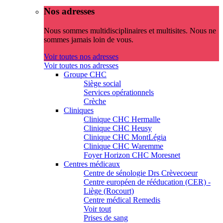
Nos adresses
Nous sommes multidisciplinaires et multisites. Nous ne
sommes jamais loin de vous.
Voir toutes nos adresses
Voir toutes nos adresses
Groupe CHC
Siège social
Services opérationnels
Crèche
Cliniques
Clinique CHC Hermalle
Clinique CHC Heusy
Clinique CHC MontLégia
Clinique CHC Waremme
Foyer Horizon CHC Moresnet
Centres médicaux
Centre de sénologie Drs Crèvecoeur
Centre européen de rééducation (CER) -
Liège (Rocourt)
Centre médical Remedis
Voir tout
Prises de sang