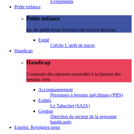
Evénements
Petite enfance
Petite enfance
Ici, les petits bouts font leur nid tout en douceur
Entité
Crèche L'arrêt de puces
Handicap
Handicap
Construire des réponses nouvelles à la hauteur des
besoins réels
Accompagnement
Personnes à besoins spécifiques (PBS)
Entités
Le Tabuchet (SAJA)
Gestion
Direction du secteur de la personne
handicapée
Emploi. Rejoignez-nous