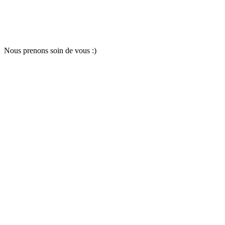
Nous pr
e
nons soin
d
e vous :)