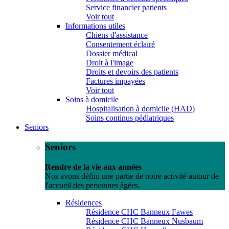
Service financier patients
Voir tout
Informations utiles
Chiens d'assistance
Consentement éclairé
Dossier médical
Droit à l'image
Droits et devoirs des patients
Factures impayées
Voir tout
Soins à domicile
Hospitalisation à domicile (HAD)
Soins continus pédiatriques
Seniors
Seniors
Rendre de la vie aux années
Nos avons défini une partie de notre activité autour de
l'accueil des personnes âgées.
Résidences
Résidence CHC Banneux Fawes
Résidence CHC Banneux Nusbaum