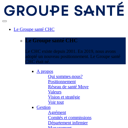
Le Groupe santé CHC
Le Groupe santé CHC
Le CHC existe depuis 2001. En 2019, nous avons
adopté un nouveau positionnement. Le Groupe santé
CHC était né.
A propos
Qui sommes-nous?
Positionnement
Réseau de santé Move
Valeurs
Vision et stratégie
Voir tout
Gestion
Agrément
Comités et commissions
Département infirmier
Management