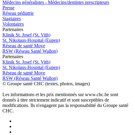
Médecins généralistes - Médecins/dentistes prescripteurs
Presse
Réseau pédiatrie
Stagiaires
Volontaires
P
a
rtenai
r
es
Klinik St. Josef (St. Vith)
St. Nikolaus-Hospital (Eupen)
Réseau de santé Move
RSW (Réseau Santé Wallon)
P
a
rtenai
r
es
Klinik St. Josef (St. Vith)
St. Nikolaus-Hospital (Eupen)
Réseau de santé Move
RSW (Réseau Santé Wallon)
© Groupe santé CHC (textes, photos, images)
Les informations et les prix mentionnés sur www.chc.be sont
donnés à titre strictement indicatif et sont susceptibles de
modifications. Ils n'engagent pas la responsabilité du Groupe santé
CHC.