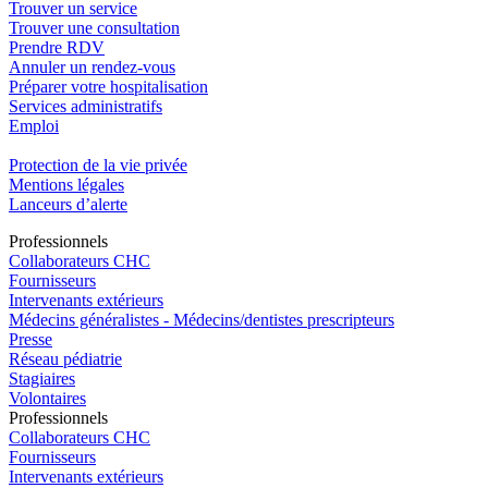
Trouver un service
Trouver une consultation
Prendre RDV
Annuler un rendez-vous
Préparer votre hospitalisation
Services administratifs
Emploi​
Protection de la vie privée
Mentions légales
Lanceurs d’alerte
Pro
f
essionn
e
ls
Collaborateurs CHC
Fournisseurs
Intervenants extérieurs
Médecins généralistes - Médecins/dentistes prescripteurs
Presse
Réseau pédiatrie
Stagiaires
Volontaires
Pro
f
essionn
e
ls
Collaborateurs CHC
Fournisseurs
Intervenants extérieurs