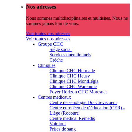
Nos adresses
Nous sommes multidisciplinaires et multisites. Nous ne
sommes jamais loin de vous.
Voir toutes nos adresses
Voir toutes nos adresses
Groupe CHC
Siège social
Services opérationnels
Crèche
Cliniques
Clinique CHC Hermalle
Clinique CHC Heusy
Clinique CHC MontLégia
Clinique CHC Waremme
Foyer Horizon CHC Moresnet
Centres médicaux
Centre de sénologie Drs Crèvecoeur
Centre européen de rééducation (CER) -
Liège (Rocourt)
Centre médical Remedis
Voir tout
Prises de sang