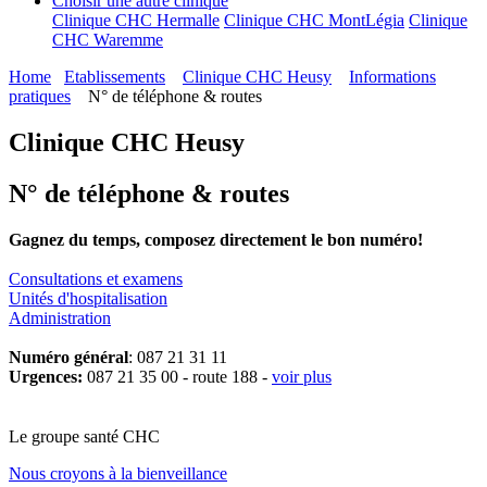
Choisir une autre clinique
Clinique CHC Hermalle
Clinique CHC MontLégia
Clinique
CHC Waremme
Home
Etablissements
Clinique CHC Heusy
Informations
pratiques
N° de téléphone & routes
Clinique CHC Heusy
N° de téléphone & routes
Gagnez du temps, composez directement le bon numéro!
Consultations et examens
Unités d'hospitalisation
Administration
Numéro général
: 087 21 31 11
Urgences:
087 21 35 00 - route 188 -
voir plus
Le
g
roupe s
a
nté CHC
Nous croyons à la bienveillance