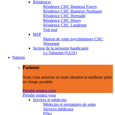
Résidences
Résidence CHC Banneux Fawes
Résidence CHC Banneux Nusbaum
Résidence CHC Hermalle
Résidence CHC Heusy
Résidence CHC Landenne
Voir tout
MSP
Maison de soins psychiatriques CHC
Waremme
Secteur de la personne handicapée
Le Tabuchet (SAJA)
Patients
Patients
Nous vous assurons en toute situation la meilleure prise
en charge possible.
Prendre rendez-vous
Prendre rendez-vous
Services et médecins
Médecins et prestataires de soins
Services médicaux
Pôles