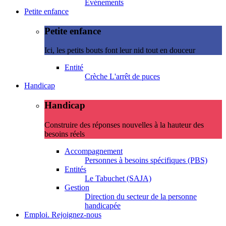
Evénements
Petite enfance
Petite enfance
Ici, les petits bouts font leur nid tout en douceur
Entité
Crèche L'arrêt de puces
Handicap
Handicap
Construire des réponses nouvelles à la hauteur des
besoins réels
Accompagnement
Personnes à besoins spécifiques (PBS)
Entités
Le Tabuchet (SAJA)
Gestion
Direction du secteur de la personne
handicapée
Emploi. Rejoignez-nous