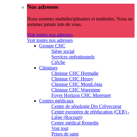
Nos adresses
Nous sommes multidisciplinaires et multisites. Nous ne
sommes jamais loin de vous.
Voir toutes nos adresses
Voir toutes nos adresses
Groupe CHC
Siège social
Services opérationnels
Crèche
Cliniques
Clinique CHC Hermalle
Clinique CHC Heusy
Clinique CHC MontLégia
Clinique CHC Waremme
Foyer Horizon CHC Moresnet
Centres médicaux
Centre de sénologie Drs Crèvecoeur
Centre européen de rééducation (CER) -
Liège (Rocourt)
Centre médical Remedis
Voir tout
Prises de sang