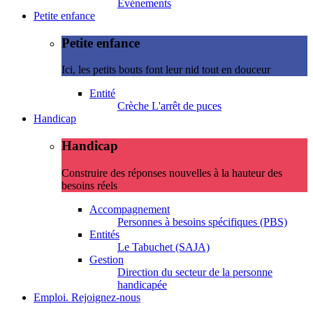
Evénements
Petite enfance
Petite enfance
Ici, les petits bouts font leur nid tout en douceur
Entité
Crèche L'arrêt de puces
Handicap
Handicap
Construire des réponses nouvelles à la hauteur des
besoins réels
Accompagnement
Personnes à besoins spécifiques (PBS)
Entités
Le Tabuchet (SAJA)
Gestion
Direction du secteur de la personne
handicapée
Emploi. Rejoignez-nous