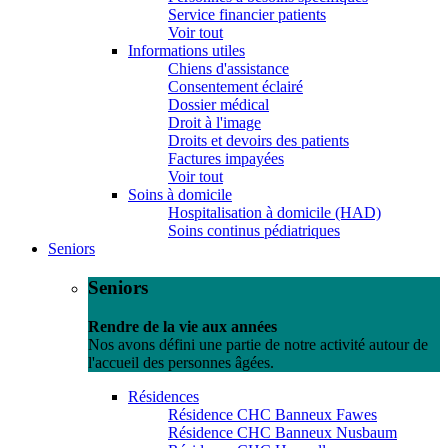
Service financier patients
Voir tout
Informations utiles
Chiens d'assistance
Consentement éclairé
Dossier médical
Droit à l'image
Droits et devoirs des patients
Factures impayées
Voir tout
Soins à domicile
Hospitalisation à domicile (HAD)
Soins continus pédiatriques
Seniors
Seniors
Rendre de la vie aux années
Nos avons défini une partie de notre activité autour de
l'accueil des personnes âgées.
Résidences
Résidence CHC Banneux Fawes
Résidence CHC Banneux Nusbaum