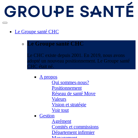
Le Groupe santé CHC
Le Groupe santé CHC
Le CHC existe depuis 2001. En 2019, nous avons
adopté un nouveau positionnement. Le Groupe santé
CHC était né.
A propos
Qui sommes-nous?
Positionnement
Réseau de santé Move
Valeurs
Vision et stratégie
Voir tout
Gestion
Agrément
Comités et commissions
Département infirmier
Management