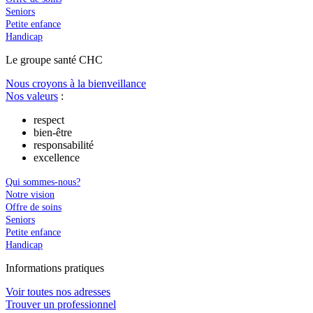
Seniors
Petite enfance
Handicap
Le
g
roupe s
a
nté CHC
Nous croyons à la bienveillance
Nos valeurs
:
respect
bien-être
responsabilité
excellence
Qui sommes-nous?
Notre vision
Offre de soins
Seniors
Petite enfance
Handicap
In
f
ormations pra
t
iques
Voir toutes nos adresses
Trouver un professionnel