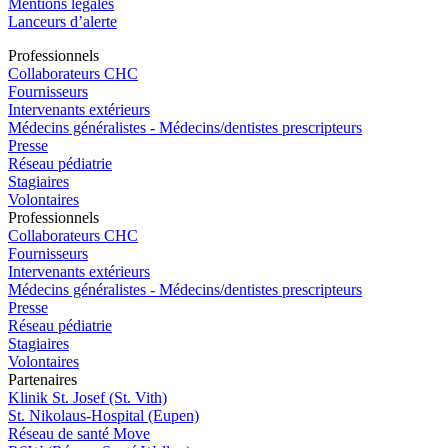
Mentions légales
Lanceurs d’alerte
Pro
f
essionn
e
ls
Collaborateurs CHC
Fournisseurs
Intervenants extérieurs
Médecins généralistes - Médecins/dentistes prescripteurs
Presse
Réseau pédiatrie
Stagiaires
Volontaires
Pro
f
essionn
e
ls
Collaborateurs CHC
Fournisseurs
Intervenants extérieurs
Médecins généralistes - Médecins/dentistes prescripteurs
Presse
Réseau pédiatrie
Stagiaires
Volontaires
P
a
rtenai
r
es
Klinik St. Josef (St. Vith)
St. Nikolaus-Hospital (Eupen)
Réseau de santé Move