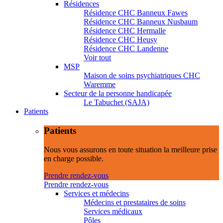
Résidences
Résidence CHC Banneux Fawes
Résidence CHC Banneux Nusbaum
Résidence CHC Hermalle
Résidence CHC Heusy
Résidence CHC Landenne
Voir tout
MSP
Maison de soins psychiatriques CHC
Waremme
Secteur de la personne handicapée
Le Tabuchet (SAJA)
Patients
Patients
Nous vous assurons en toute situation la meilleure prise
en charge possible.
Prendre rendez-vous
Prendre rendez-vous
Services et médecins
Médecins et prestataires de soins
Services médicaux
Pôles