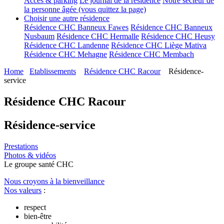
Accès & parking
Le journal de la résidence
Notre secteur de
la personne âgée (vous quittez la page)
Choisir une autre résidence
Résidence CHC Banneux Fawes
Résidence CHC Banneux
Nusbaum
Résidence CHC Hermalle
Résidence CHC Heusy
Résidence CHC Landenne
Résidence CHC Liège Mativa
Résidence CHC Mehagne
Résidence CHC Membach
Home
Etablissements
Résidence CHC Racour
Résidence-
service
Résidence CHC Racour
Résidence-service
Prestations
Photos & vidéos
Le
g
roupe s
a
nté CHC
Nous croyons à la bienveillance
Nos valeurs
:
respect
bien-être