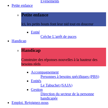
Evénements
Petite enfance
Petite enfance
Ici, les petits bouts font leur nid tout en douceur
Entité
Crèche L'arrêt de puces
Handicap
Handicap
Construire des réponses nouvelles à la hauteur des
besoins réels
Accompagnement
Personnes à besoins spécifiques (PBS)
Entités
Le Tabuchet (SAJA)
Gestion
Direction du secteur de la personne
handicapée
Emploi. Rejoignez-nous