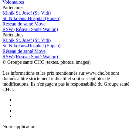
Volontaires
P
a
rtenai
r
es
Klinik St. Josef (St. Vith)
St. Nikolaus-Hospital (Eupen)
Réseau de santé Move
RSW (Réseau Santé Wallon)
P
a
rtenai
r
es
Klinik St. Josef (St. Vith)
St. Nikolaus-Hospital (Eupen)
Réseau de santé Move
RSW (Réseau Santé Wallon)
© Groupe santé CHC (textes, photos, images)
Les informations et les prix mentionnés sur www.chc.be sont
donnés à titre strictement indicatif et sont susceptibles de
modifications. Ils n'engagent pas la responsabilité du Groupe santé
CHC.
Notre applic
a
tion