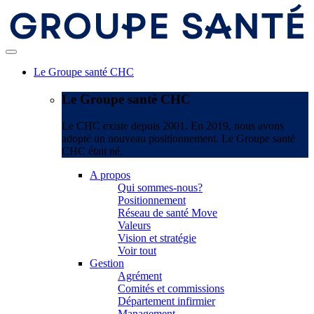
Le Groupe santé CHC
Le Groupe santé CHC
Le CHC existe depuis 2001. En 2019, nous avons
adopté un nouveau positionnement. Le Groupe santé
CHC était né.
A propos
Qui sommes-nous?
Positionnement
Réseau de santé Move
Valeurs
Vision et stratégie
Voir tout
Gestion
Agrément
Comités et commissions
Département infirmier
Management