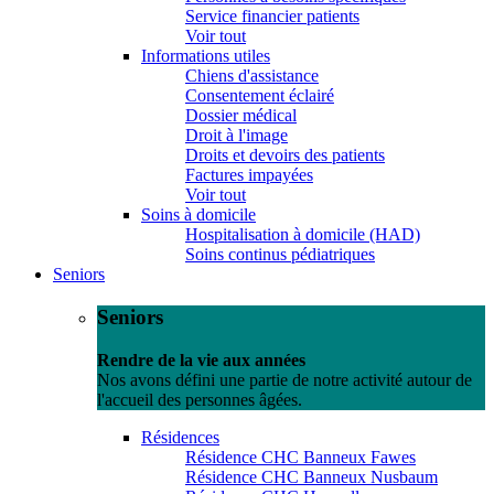
Service financier patients
Voir tout
Informations utiles
Chiens d'assistance
Consentement éclairé
Dossier médical
Droit à l'image
Droits et devoirs des patients
Factures impayées
Voir tout
Soins à domicile
Hospitalisation à domicile (HAD)
Soins continus pédiatriques
Seniors
Seniors
Rendre de la vie aux années
Nos avons défini une partie de notre activité autour de
l'accueil des personnes âgées.
Résidences
Résidence CHC Banneux Fawes
Résidence CHC Banneux Nusbaum