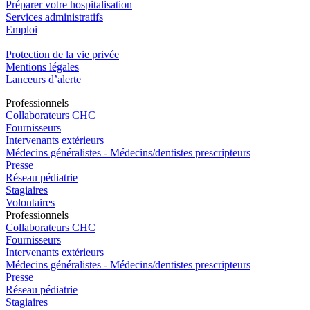
Préparer votre hospitalisation
Services administratifs
Emploi​
Protection de la vie privée
Mentions légales
Lanceurs d’alerte
Pro
f
essionn
e
ls
Collaborateurs CHC
Fournisseurs
Intervenants extérieurs
Médecins généralistes - Médecins/dentistes prescripteurs
Presse
Réseau pédiatrie
Stagiaires
Volontaires
Pro
f
essionn
e
ls
Collaborateurs CHC
Fournisseurs
Intervenants extérieurs
Médecins généralistes - Médecins/dentistes prescripteurs
Presse
Réseau pédiatrie
Stagiaires