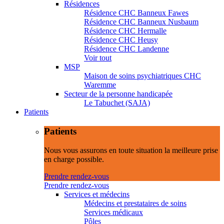
Résidences
Résidence CHC Banneux Fawes
Résidence CHC Banneux Nusbaum
Résidence CHC Hermalle
Résidence CHC Heusy
Résidence CHC Landenne
Voir tout
MSP
Maison de soins psychiatriques CHC
Waremme
Secteur de la personne handicapée
Le Tabuchet (SAJA)
Patients
Patients
Nous vous assurons en toute situation la meilleure prise
en charge possible.
Prendre rendez-vous
Prendre rendez-vous
Services et médecins
Médecins et prestataires de soins
Services médicaux
Pôles