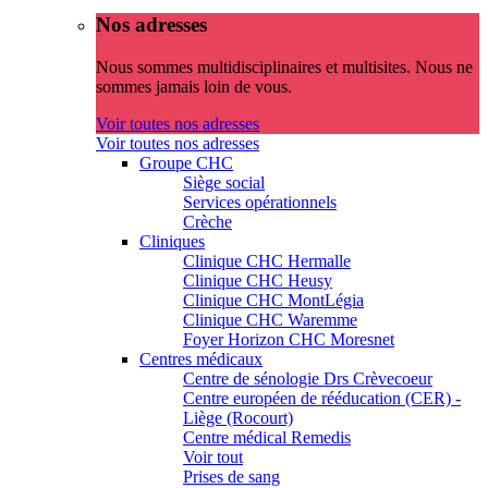
Nos adresses
Nous sommes multidisciplinaires et multisites. Nous ne
sommes jamais loin de vous.
Voir toutes nos adresses
Voir toutes nos adresses
Groupe CHC
Siège social
Services opérationnels
Crèche
Cliniques
Clinique CHC Hermalle
Clinique CHC Heusy
Clinique CHC MontLégia
Clinique CHC Waremme
Foyer Horizon CHC Moresnet
Centres médicaux
Centre de sénologie Drs Crèvecoeur
Centre européen de rééducation (CER) -
Liège (Rocourt)
Centre médical Remedis
Voir tout
Prises de sang