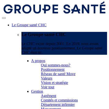
Le Groupe santé CHC
Le Groupe santé CHC
Le CHC existe depuis 2001. En 2019, nous avons
adopté un nouveau positionnement. Le Groupe santé
CHC était né.
A propos
Qui sommes-nous?
Positionnement
Réseau de santé Move
Valeurs
Vision et stratégie
Voir tout
Gestion
Agrément
Comités et commissions
Département infirmier
Management