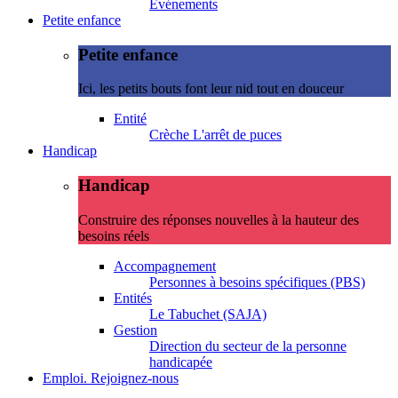
Evénements
Petite enfance
Petite enfance
Ici, les petits bouts font leur nid tout en douceur
Entité
Crèche L'arrêt de puces
Handicap
Handicap
Construire des réponses nouvelles à la hauteur des
besoins réels
Accompagnement
Personnes à besoins spécifiques (PBS)
Entités
Le Tabuchet (SAJA)
Gestion
Direction du secteur de la personne
handicapée
Emploi. Rejoignez-nous