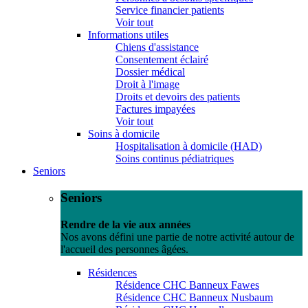
Service financier patients
Voir tout
Informations utiles
Chiens d'assistance
Consentement éclairé
Dossier médical
Droit à l'image
Droits et devoirs des patients
Factures impayées
Voir tout
Soins à domicile
Hospitalisation à domicile (HAD)
Soins continus pédiatriques
Seniors
Seniors
Rendre de la vie aux années
Nos avons défini une partie de notre activité autour de
l'accueil des personnes âgées.
Résidences
Résidence CHC Banneux Fawes
Résidence CHC Banneux Nusbaum