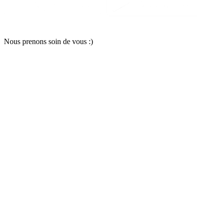
Nous pr
e
nons soin
d
e vous :)