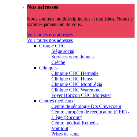
Nos adresses
Nous sommes multidisciplinaires et multisites. Nous ne
sommes jamais loin de vous.
Voir toutes nos adresses
Voir toutes nos adresses
Groupe CHC
Siège social
Services opérationnels
Crèche
Cliniques
Clinique CHC Hermalle
Clinique CHC Heusy
Clinique CHC MontLégia
Clinique CHC Waremme
Foyer Horizon CHC Moresnet
Centres médicaux
Centre de sénologie Drs Crèvecoeur
Centre européen de rééducation (CER) -
Liège (Rocourt)
Centre médical Remedis
Voir tout
Prises de sang