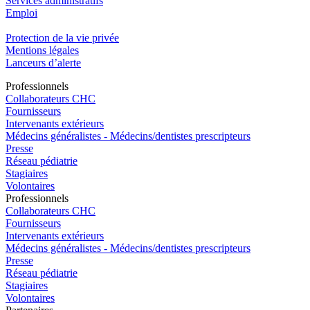
Services administratifs
Emploi​
Protection de la vie privée
Mentions légales
Lanceurs d’alerte
Pro
f
essionn
e
ls
Collaborateurs CHC
Fournisseurs
Intervenants extérieurs
Médecins généralistes - Médecins/dentistes prescripteurs
Presse
Réseau pédiatrie
Stagiaires
Volontaires
Pro
f
essionn
e
ls
Collaborateurs CHC
Fournisseurs
Intervenants extérieurs
Médecins généralistes - Médecins/dentistes prescripteurs
Presse
Réseau pédiatrie
Stagiaires
Volontaires