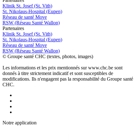
P
a
rtenai
r
es
Klinik St. Josef (St. Vith)
St. Nikolaus-Hospital (Eupen)
Réseau de santé Move
RSW (Réseau Santé Wallon)
P
a
rtenai
r
es
Klinik St. Josef (St. Vith)
St. Nikolaus-Hospital (Eupen)
Réseau de santé Move
RSW (Réseau Santé Wallon)
© Groupe santé CHC (textes, photos, images)
Les informations et les prix mentionnés sur www.chc.be sont
donnés à titre strictement indicatif et sont susceptibles de
modifications. Ils n'engagent pas la responsabilité du Groupe santé
CHC.
Notre applic
a
tion