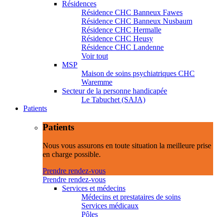
Résidences
Résidence CHC Banneux Fawes
Résidence CHC Banneux Nusbaum
Résidence CHC Hermalle
Résidence CHC Heusy
Résidence CHC Landenne
Voir tout
MSP
Maison de soins psychiatriques CHC
Waremme
Secteur de la personne handicapée
Le Tabuchet (SAJA)
Patients
Patients
Nous vous assurons en toute situation la meilleure prise
en charge possible.
Prendre rendez-vous
Prendre rendez-vous
Services et médecins
Médecins et prestataires de soins
Services médicaux
Pôles