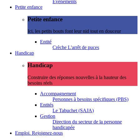
Evénements
Petite enfance
Petite enfance
Ici, les petits bouts font leur nid tout en douceur
Entité
Crèche L'arrêt de puces
Handicap
Handicap
Construire des réponses nouvelles à la hauteur des
besoins réels
Accompagnement
Personnes à besoins spécifiques (PBS)
Entités
Le Tabuchet (SAJA)
Gestion
Direction du secteur de la personne
handicapée
Emploi. Rejoignez-nous