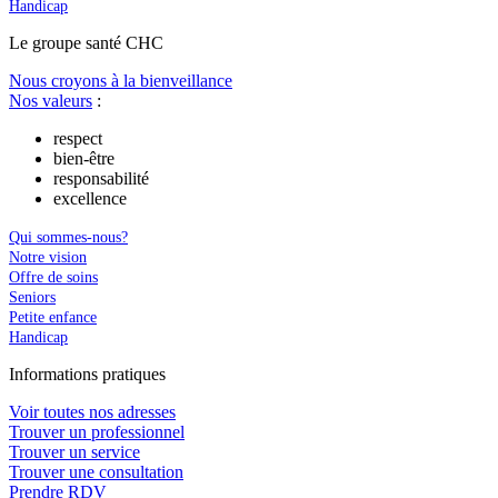
Handicap
Le
g
roupe s
a
nté CHC
Nous croyons à la bienveillance
Nos valeurs
:
respect
bien-être
responsabilité
excellence
Qui sommes-nous?
Notre vision
Offre de soins
Seniors
Petite enfance
Handicap
In
f
ormations pra
t
iques
Voir toutes nos adresses
Trouver un professionnel
Trouver un service
Trouver une consultation
Prendre RDV