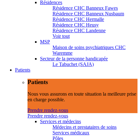
Résidences
Résidence CHC Banneux Fawes
Résidence CHC Banneux Nusbaum
Résidence CHC Hermalle
Résidence CHC Heusy
Résidence CHC Landenne
Voir tout
MSP
Maison de soins psychiatriques CHC
Waremme
Secteur de la personne handicapée
Le Tabuchet (SAJA)
Patients
Patients
Nous vous assurons en toute situation la meilleure prise
en charge possible.
Prendre rendez-vous
Prendre rendez-vous
Services et médecins
Médecins et prestataires de soins
Services médicaux
Pôles