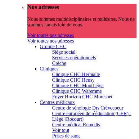
Nos adresses
Nous sommes multidisciplinaires et multisites. Nous ne
sommes jamais loin de vous.
Voir toutes nos adresses
Voir toutes nos adresses
Groupe CHC
Siège social
Services opérationnels
Crèche
Cliniques
Clinique CHC Hermalle
Clinique CHC Heusy
Clinique CHC MontLégia
Clinique CHC Waremme
Foyer Horizon CHC Moresnet
Centres médicaux
Centre de sénologie Drs Crèvecoeur
Centre européen de rééducation (CER) -
Liège (Rocourt)
Centre médical Remedis
Voir tout
Prises de sang