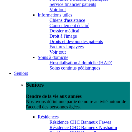
Service financier patients
Voir tout
Informations utiles
Chiens d'assistance
Consentement éclairé
Dossier médical
Droit à l'image
Droits et devoirs des patients
Factures impayées
Voir tout
Soins à domicile
Hospitalisation à domicile (HAD)
Soins continus pédiatriques
Seniors
Seniors
Rendre de la vie aux années
Nos avons défini une partie de notre activité autour de
l'accueil des personnes âgées.
Résidences
Résidence CHC Banneux Fawes
Résidence CHC Banneux Nusbaum