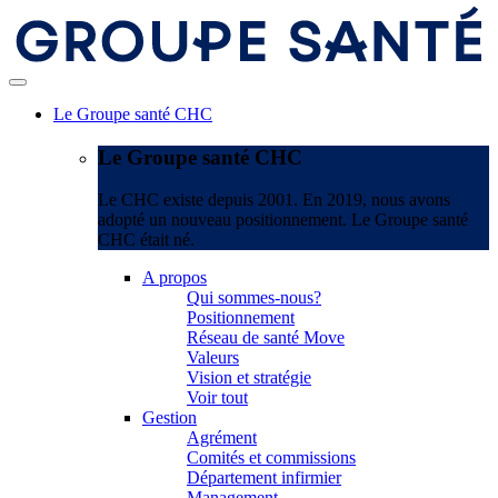
Le Groupe santé CHC
Le Groupe santé CHC
Le CHC existe depuis 2001. En 2019, nous avons
adopté un nouveau positionnement. Le Groupe santé
CHC était né.
A propos
Qui sommes-nous?
Positionnement
Réseau de santé Move
Valeurs
Vision et stratégie
Voir tout
Gestion
Agrément
Comités et commissions
Département infirmier
Management