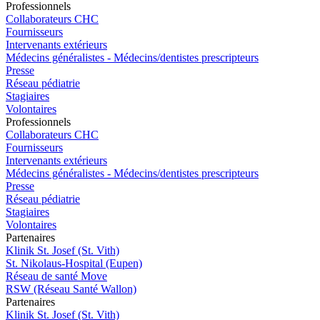
Pro
f
essionn
e
ls
Collaborateurs CHC
Fournisseurs
Intervenants extérieurs
Médecins généralistes - Médecins/dentistes prescripteurs
Presse
Réseau pédiatrie
Stagiaires
Volontaires
Pro
f
essionn
e
ls
Collaborateurs CHC
Fournisseurs
Intervenants extérieurs
Médecins généralistes - Médecins/dentistes prescripteurs
Presse
Réseau pédiatrie
Stagiaires
Volontaires
P
a
rtenai
r
es
Klinik St. Josef (St. Vith)
St. Nikolaus-Hospital (Eupen)
Réseau de santé Move
RSW (Réseau Santé Wallon)
P
a
rtenai
r
es
Klinik St. Josef (St. Vith)