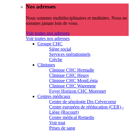
Nos adresses
Nous sommes multidisciplinaires et multisites. Nous ne
sommes jamais loin de vous.
Voir toutes nos adresses
Voir toutes nos adresses
Groupe CHC
Siège social
Services opérationnels
Crèche
Cliniques
Clinique CHC Hermalle
Clinique CHC Heusy
Clinique CHC MontLégia
Clinique CHC Waremme
Foyer Horizon CHC Moresnet
Centres médicaux
Centre de sénologie Drs Crèvecoeur
Centre européen de rééducation (CER) -
Liège (Rocourt)
Centre médical Remedis
Voir tout
Prises de sang