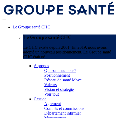
Le Groupe santé CHC
Le Groupe santé CHC
Le CHC existe depuis 2001. En 2019, nous avons
adopté un nouveau positionnement. Le Groupe santé
CHC était né.
A propos
Qui sommes-nous?
Positionnement
Réseau de santé Move
Valeurs
Vision et stratégie
Voir tout
Gestion
Agrément
Comités et commissions
Département infirmier
Management