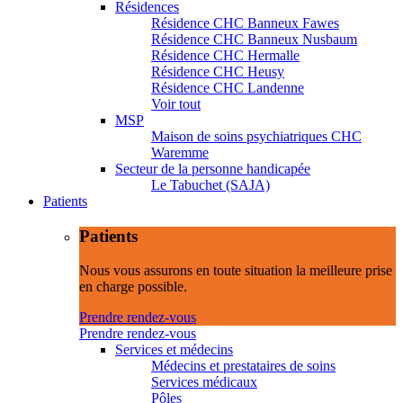
Résidences
Résidence CHC Banneux Fawes
Résidence CHC Banneux Nusbaum
Résidence CHC Hermalle
Résidence CHC Heusy
Résidence CHC Landenne
Voir tout
MSP
Maison de soins psychiatriques CHC
Waremme
Secteur de la personne handicapée
Le Tabuchet (SAJA)
Patients
Patients
Nous vous assurons en toute situation la meilleure prise
en charge possible.
Prendre rendez-vous
Prendre rendez-vous
Services et médecins
Médecins et prestataires de soins
Services médicaux
Pôles