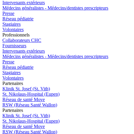
Intervenants extérieurs
Médecins généralistes - Médecins/dentistes prescripteurs
Presse
Réseau pédiatrie
Stagiaires
Volontaires
Pro
f
essionn
e
ls
Collaborateurs CHC
Fournisseurs
Intervenants extérieurs
Médecins généralistes - Médecins/dentistes prescripteurs
Presse
Réseau pédiatrie
Stagiaires
Volontaires
P
a
rtenai
r
es
Klinik St. Josef (St. Vith)
St. Nikolaus-Hospital (Eupen)
Réseau de santé Move
RSW (Réseau Santé Wallon)
P
a
rtenai
r
es
Klinik St. Josef (St. Vith)
St. Nikolaus-Hospital (Eupen)
Réseau de santé Move
RSW (Réseau Santé Wallon)