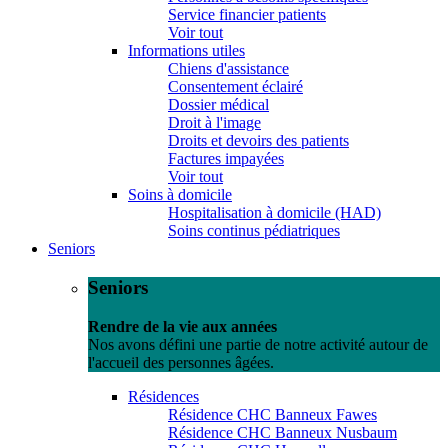
Service financier patients
Voir tout
Informations utiles
Chiens d'assistance
Consentement éclairé
Dossier médical
Droit à l'image
Droits et devoirs des patients
Factures impayées
Voir tout
Soins à domicile
Hospitalisation à domicile (HAD)
Soins continus pédiatriques
Seniors
Seniors
Rendre de la vie aux années
Nos avons défini une partie de notre activité autour de
l'accueil des personnes âgées.
Résidences
Résidence CHC Banneux Fawes
Résidence CHC Banneux Nusbaum