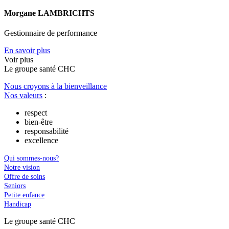
Morgane LAMBRICHTS
Gestionnaire de performance
En savoir plus
Voir plus
Le
g
roupe s
a
nté CHC
Nous croyons à la bienveillance
Nos valeurs
:
respect
bien-être
responsabilité
excellence
Qui sommes-nous?
Notre vision
Offre de soins
Seniors
Petite enfance
Handicap
Le
g
roupe s
a
nté CHC