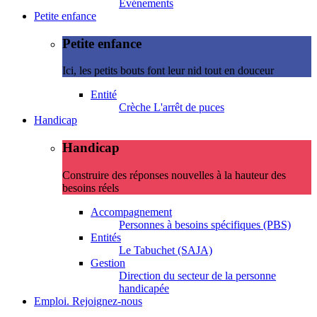
Evénements
Petite enfance
Petite enfance
Ici, les petits bouts font leur nid tout en douceur
Entité
Crèche L'arrêt de puces
Handicap
Handicap
Construire des réponses nouvelles à la hauteur des
besoins réels
Accompagnement
Personnes à besoins spécifiques (PBS)
Entités
Le Tabuchet (SAJA)
Gestion
Direction du secteur de la personne
handicapée
Emploi. Rejoignez-nous