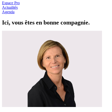
Espace Pro
Actualités
Agenda
Ici, vous êtes en
b
onne com
p
a
g
nie.