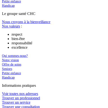
Petite enfance
Handicap
Le
g
roupe s
a
nté CHC
Nous croyons à la bienveillance
Nos valeurs
:
respect
bien-être
responsabilité
excellence
Qui sommes-nous?
Notre vision
Offre de soins
Seniors
Petite enfance
Handicap
In
f
ormations pra
t
iques
Voir toutes nos adresses
Trouver un professionnel
Trouver un service
Trouver une consultation