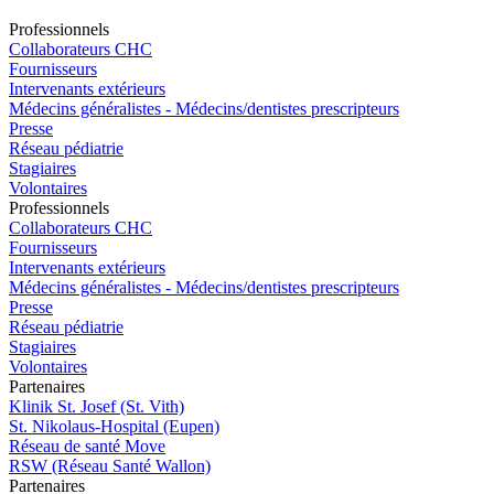
Pro
f
essionn
e
ls
Collaborateurs CHC
Fournisseurs
Intervenants extérieurs
Médecins généralistes - Médecins/dentistes prescripteurs
Presse
Réseau pédiatrie
Stagiaires
Volontaires
Pro
f
essionn
e
ls
Collaborateurs CHC
Fournisseurs
Intervenants extérieurs
Médecins généralistes - Médecins/dentistes prescripteurs
Presse
Réseau pédiatrie
Stagiaires
Volontaires
P
a
rtenai
r
es
Klinik St. Josef (St. Vith)
St. Nikolaus-Hospital (Eupen)
Réseau de santé Move
RSW (Réseau Santé Wallon)
P
a
rtenai
r
es