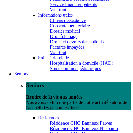
Service financier patients
Voir tout
Informations utiles
Chiens d'assistance
Consentement éclairé
Dossier médical
Droit à l'image
Droits et devoirs des patients
Factures impayées
Voir tout
Soins à domicile
Hospitalisation à domicile (HAD)
Soins continus pédiatriques
Seniors
Seniors
Rendre de la vie aux années
Nos avons défini une partie de notre activité autour de
l'accueil des personnes âgées.
Résidences
Résidence CHC Banneux Fawes
Résidence CHC Banneux Nusbaum