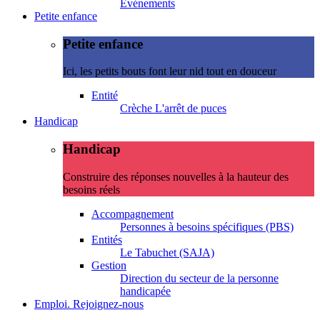
Evénements
Petite enfance
Petite enfance
Ici, les petits bouts font leur nid tout en douceur
Entité
Crèche L'arrêt de puces
Handicap
Handicap
Construire des réponses nouvelles à la hauteur des
besoins réels
Accompagnement
Personnes à besoins spécifiques (PBS)
Entités
Le Tabuchet (SAJA)
Gestion
Direction du secteur de la personne
handicapée
Emploi. Rejoignez-nous