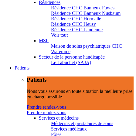
Résidences
Résidence CHC Banneux Fawes
Résidence CHC Banneux Nusbaum
Résidence CHC Hermalle
Résidence CHC Heusy
Résidence CHC Landenne
Voir tout
MSP
Maison de soins psychiatriques CHC
Waremme
Secteur de la personne handicapée
Le Tabuchet (SAJA)
Patients
Patients
Nous vous assurons en toute situation la meilleure prise
en charge possible.
Prendre rendez-vous
Prendre rendez-vous
Services et médecins
Médecins et prestataires de soins
Services médicaux
Pôles