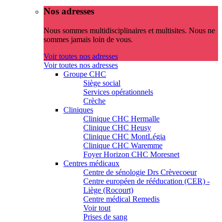
Nos adresses
Nous sommes multidisciplinaires et multisites. Nous ne
sommes jamais loin de vous.
Voir toutes nos adresses
Voir toutes nos adresses
Groupe CHC
Siège social
Services opérationnels
Crèche
Cliniques
Clinique CHC Hermalle
Clinique CHC Heusy
Clinique CHC MontLégia
Clinique CHC Waremme
Foyer Horizon CHC Moresnet
Centres médicaux
Centre de sénologie Drs Crèvecoeur
Centre européen de rééducation (CER) -
Liège (Rocourt)
Centre médical Remedis
Voir tout
Prises de sang