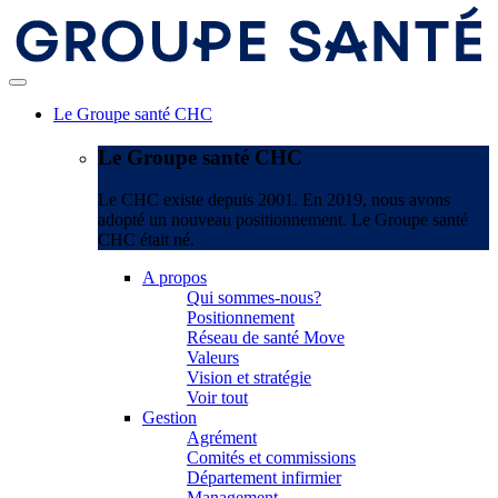
Le Groupe santé CHC
Le Groupe santé CHC
Le CHC existe depuis 2001. En 2019, nous avons
adopté un nouveau positionnement. Le Groupe santé
CHC était né.
A propos
Qui sommes-nous?
Positionnement
Réseau de santé Move
Valeurs
Vision et stratégie
Voir tout
Gestion
Agrément
Comités et commissions
Département infirmier
Management