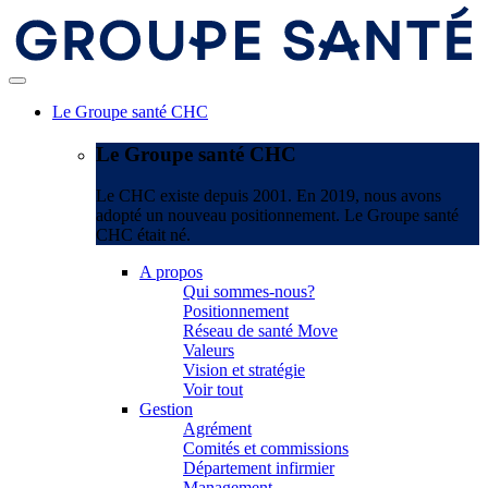
Le Groupe santé CHC
Le Groupe santé CHC
Le CHC existe depuis 2001. En 2019, nous avons
adopté un nouveau positionnement. Le Groupe santé
CHC était né.
A propos
Qui sommes-nous?
Positionnement
Réseau de santé Move
Valeurs
Vision et stratégie
Voir tout
Gestion
Agrément
Comités et commissions
Département infirmier
Management