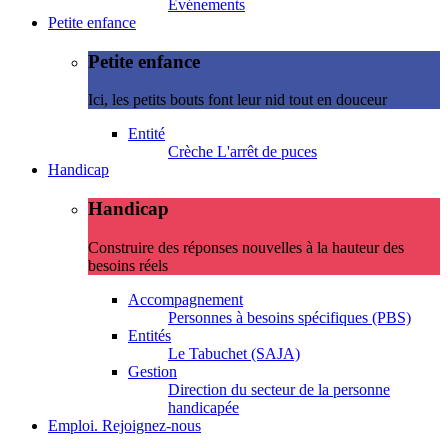
Evénements
Petite enfance
Petite enfance
Ici, les petits bouts font leur nid tout en douceur
Entité
Crèche L'arrêt de puces
Handicap
Handicap
Construire des réponses nouvelles à la hauteur des
besoins réels
Accompagnement
Personnes à besoins spécifiques (PBS)
Entités
Le Tabuchet (SAJA)
Gestion
Direction du secteur de la personne
handicapée
Emploi. Rejoignez-nous