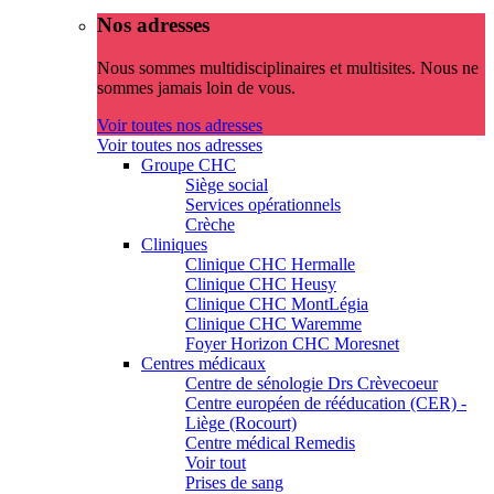
Nos adresses
Nous sommes multidisciplinaires et multisites. Nous ne
sommes jamais loin de vous.
Voir toutes nos adresses
Voir toutes nos adresses
Groupe CHC
Siège social
Services opérationnels
Crèche
Cliniques
Clinique CHC Hermalle
Clinique CHC Heusy
Clinique CHC MontLégia
Clinique CHC Waremme
Foyer Horizon CHC Moresnet
Centres médicaux
Centre de sénologie Drs Crèvecoeur
Centre européen de rééducation (CER) -
Liège (Rocourt)
Centre médical Remedis
Voir tout
Prises de sang