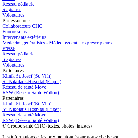
Réseau pédiatrie
Stagiaires
Volontaires
Pro
f
essionn
e
ls
Collaborateurs CHC
Fournisseurs
Intervenants extérieurs
Médecins généralistes - Médecins/dentistes prescripteurs
Presse
Réseau pédiatrie
Stagiaires
Volontaires
P
a
rtenai
r
es
Klinik St. Josef (St. Vith)
St. Nikolaus-Hospital (Eupen)
Réseau de santé Move
RSW (Réseau Santé Wallon)
P
a
rtenai
r
es
Klinik St. Josef (St. Vith)
St. Nikolaus-Hospital (Eupen)
Réseau de santé Move
RSW (Réseau Santé Wallon)
© Groupe santé CHC (textes, photos, images)
Les informations et les prix mentionnés sur www.chc.be sont