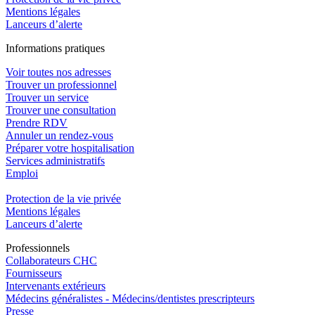
Mentions légales
Lanceurs d’alerte
In
f
ormations pra
t
iques
Voir toutes nos adresses
Trouver un professionnel
Trouver un service
Trouver une consultation
Prendre RDV
Annuler un rendez-vous
Préparer votre hospitalisation
Services administratifs
Emploi​
Protection de la vie privée
Mentions légales
Lanceurs d’alerte
Pro
f
essionn
e
ls
Collaborateurs CHC
Fournisseurs
Intervenants extérieurs
Médecins généralistes - Médecins/dentistes prescripteurs
Presse