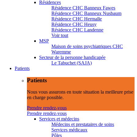
Résidences
Résidence CHC Banneux Fawes
Résidence CHC Banneux Nusbaum
Résidence CHC Hermalle
Résidence CHC Heusy
Résidence CHC Landenne
Voir tout
MSP
Maison de soins psychiatriques CHC
Waremme
Secteur de la personne handicapée
Le Tabuchet (SAJA)
Patients
Patients
Nous vous assurons en toute situation la meilleure prise
en charge possible.
Prendre rendez-vous
Prendre rendez-vous
Services et médecins
Médecins et prestataires de soins
Services médicaux
Pôles