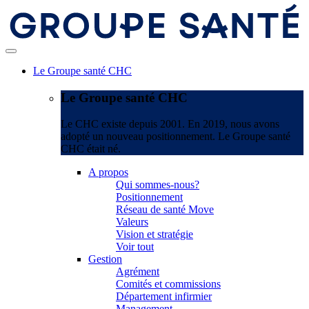
Le Groupe santé CHC
Le Groupe santé CHC
Le CHC existe depuis 2001. En 2019, nous avons
adopté un nouveau positionnement. Le Groupe santé
CHC était né.
A propos
Qui sommes-nous?
Positionnement
Réseau de santé Move
Valeurs
Vision et stratégie
Voir tout
Gestion
Agrément
Comités et commissions
Département infirmier
Management