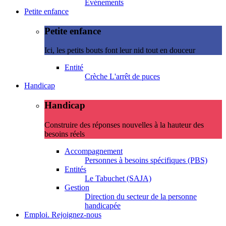
Evénements
Petite enfance
Petite enfance
Ici, les petits bouts font leur nid tout en douceur
Entité
Crèche L'arrêt de puces
Handicap
Handicap
Construire des réponses nouvelles à la hauteur des
besoins réels
Accompagnement
Personnes à besoins spécifiques (PBS)
Entités
Le Tabuchet (SAJA)
Gestion
Direction du secteur de la personne
handicapée
Emploi. Rejoignez-nous