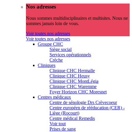
Nos adresses
Nous sommes multidisciplinaires et multisites. Nous ne
sommes jamais loin de vous.
Voir toutes nos adresses
Voir toutes nos adresses
Groupe CHC
Siège social
Services opérationnels
Crèche
Cliniques
Clinique CHC Hermalle
Clinique CHC Heusy
Clinique CHC MontLégia
Clinique CHC Waremme
Foyer Horizon CHC Moresnet
Centres médicaux
Centre de sénologie Drs Crèvecoeur
Centre européen de rééducation (CER) -
Liège (Rocourt)
Centre médical Remedis
Voir tout
Prises de sang