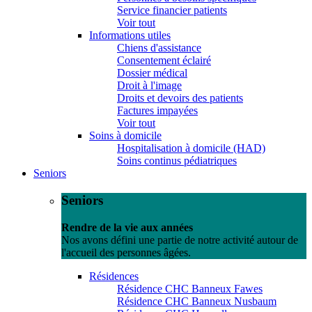
Service financier patients
Voir tout
Informations utiles
Chiens d'assistance
Consentement éclairé
Dossier médical
Droit à l'image
Droits et devoirs des patients
Factures impayées
Voir tout
Soins à domicile
Hospitalisation à domicile (HAD)
Soins continus pédiatriques
Seniors
Seniors
Rendre de la vie aux années
Nos avons défini une partie de notre activité autour de
l'accueil des personnes âgées.
Résidences
Résidence CHC Banneux Fawes
Résidence CHC Banneux Nusbaum