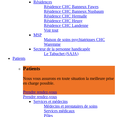
Résidences
Résidence CHC Banneux Fawes
Résidence CHC Banneux Nusbaum
Résidence CHC Hermalle
Résidence CHC Heusy
Résidence CHC Landenne
Voir tout
MSP
Maison de soins psychiatriques CHC
Waremme
Secteur de la personne handicapée
Le Tabuchet (SAJA)
Patients
Patients
Nous vous assurons en toute situation la meilleure prise
en charge possible.
Prendre rendez-vous
Prendre rendez-vous
Services et médecins
Médecins et prestataires de soins
Services médicaux
Pôles