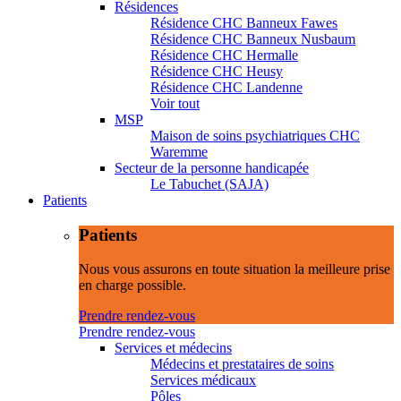
Résidences
Résidence CHC Banneux Fawes
Résidence CHC Banneux Nusbaum
Résidence CHC Hermalle
Résidence CHC Heusy
Résidence CHC Landenne
Voir tout
MSP
Maison de soins psychiatriques CHC
Waremme
Secteur de la personne handicapée
Le Tabuchet (SAJA)
Patients
Patients
Nous vous assurons en toute situation la meilleure prise
en charge possible.
Prendre rendez-vous
Prendre rendez-vous
Services et médecins
Médecins et prestataires de soins
Services médicaux
Pôles