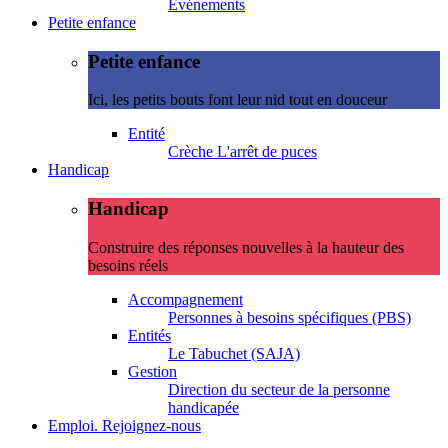
Evénements
Petite enfance
Petite enfance
Ici, les petits bouts font leur nid tout en douceur
Entité
Crèche L'arrêt de puces
Handicap
Handicap
Construire des réponses nouvelles à la hauteur des
besoins réels
Accompagnement
Personnes à besoins spécifiques (PBS)
Entités
Le Tabuchet (SAJA)
Gestion
Direction du secteur de la personne
handicapée
Emploi. Rejoignez-nous