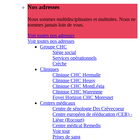
Nos adresses
Nous sommes multidisciplinaires et multisites. Nous ne
sommes jamais loin de vous.
Voir toutes nos adresses
Voir toutes nos adresses
Groupe CHC
Siège social
Services opérationnels
Crèche
Cliniques
Clinique CHC Hermalle
Clinique CHC Heusy
Clinique CHC MontLégia
Clinique CHC Waremme
Foyer Horizon CHC Moresnet
Centres médicaux
Centre de sénologie Drs Crèvecoeur
Centre européen de rééducation (CER) -
Liège (Rocourt)
Centre médical Remedis
Voir tout
Prises de sang