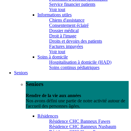
Service financier patients
Voir tout
Informations utiles
Chiens d'assistance
Consentement éclairé
Dossier médical
Droit à l'image
Droits et devoirs des patients
Factures impayées
Voir tout
Soins à domicile
Hospitalisation à domicile (HAD)
Soins continus pédiatriques
Seniors
Seniors
Rendre de la vie aux années
Nos avons défini une partie de notre activité autour de
l'accueil des personnes âgées.
Résidences
Résidence CHC Banneux Fawes
Résidence CHC Banneux Nusbaum