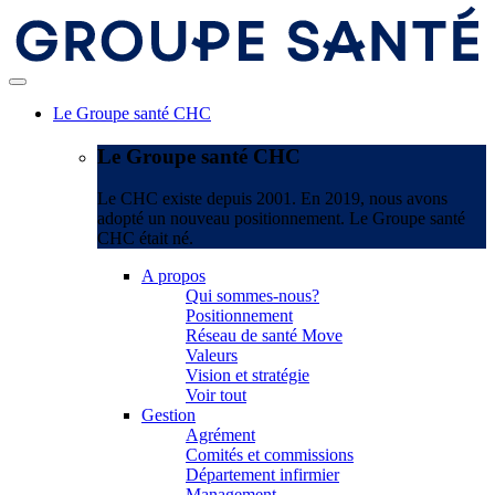
Le Groupe santé CHC
Le Groupe santé CHC
Le CHC existe depuis 2001. En 2019, nous avons
adopté un nouveau positionnement. Le Groupe santé
CHC était né.
A propos
Qui sommes-nous?
Positionnement
Réseau de santé Move
Valeurs
Vision et stratégie
Voir tout
Gestion
Agrément
Comités et commissions
Département infirmier
Management