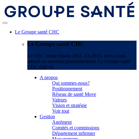
Le Groupe santé CHC
Le Groupe santé CHC
Le CHC existe depuis 2001. En 2019, nous avons
adopté un nouveau positionnement. Le Groupe santé
CHC était né.
A propos
Qui sommes-nous?
Positionnement
Réseau de santé Move
Valeurs
Vision et stratégie
Voir tout
Gestion
Agrément
Comités et commissions
Département infirmier
Management