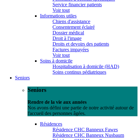
Service financier patients
Voir tout
Informations utiles
Chiens d'assistance
Consentement éclairé
Dossier médical
Droit à l'image
Droits et devoirs des patients
Factures impayées
Voir tout
Soins à domicile
Hospitalisation à domicile (HAD)
Soins continus pédiatriques
Seniors
Seniors
Rendre de la vie aux années
Nos avons défini une partie de notre activité autour de
l'accueil des personnes âgées.
Résidences
Résidence CHC Banneux Fawes
Résidence CHC Banneux Nusbaum