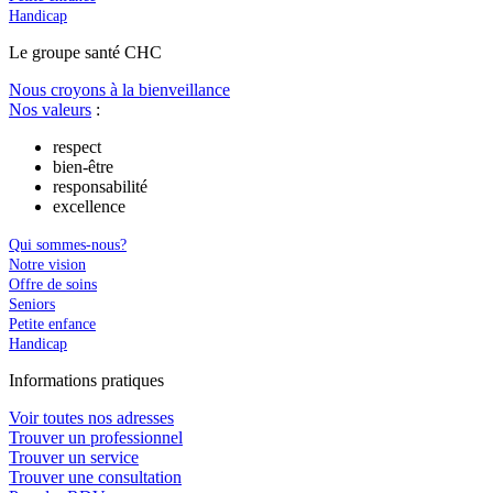
Handicap
Le
g
roupe s
a
nté CHC
Nous croyons à la bienveillance
Nos valeurs
:
respect
bien-être
responsabilité
excellence
Qui sommes-nous?
Notre vision
Offre de soins
Seniors
Petite enfance
Handicap
In
f
ormations pra
t
iques
Voir toutes nos adresses
Trouver un professionnel
Trouver un service
Trouver une consultation