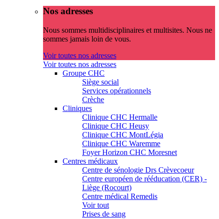
Nos adresses
Nous sommes multidisciplinaires et multisites. Nous ne
sommes jamais loin de vous.
Voir toutes nos adresses
Voir toutes nos adresses
Groupe CHC
Siège social
Services opérationnels
Crèche
Cliniques
Clinique CHC Hermalle
Clinique CHC Heusy
Clinique CHC MontLégia
Clinique CHC Waremme
Foyer Horizon CHC Moresnet
Centres médicaux
Centre de sénologie Drs Crèvecoeur
Centre européen de rééducation (CER) -
Liège (Rocourt)
Centre médical Remedis
Voir tout
Prises de sang