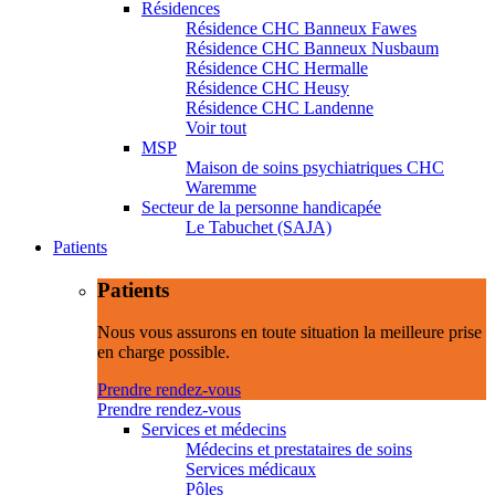
Résidences
Résidence CHC Banneux Fawes
Résidence CHC Banneux Nusbaum
Résidence CHC Hermalle
Résidence CHC Heusy
Résidence CHC Landenne
Voir tout
MSP
Maison de soins psychiatriques CHC
Waremme
Secteur de la personne handicapée
Le Tabuchet (SAJA)
Patients
Patients
Nous vous assurons en toute situation la meilleure prise
en charge possible.
Prendre rendez-vous
Prendre rendez-vous
Services et médecins
Médecins et prestataires de soins
Services médicaux
Pôles