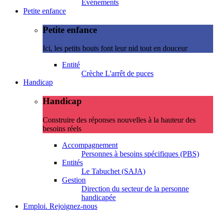
Evénements
Petite enfance
Petite enfance
Ici, les petits bouts font leur nid tout en douceur
Entité
Crèche L'arrêt de puces
Handicap
Handicap
Construire des réponses nouvelles à la hauteur des
besoins réels
Accompagnement
Personnes à besoins spécifiques (PBS)
Entités
Le Tabuchet (SAJA)
Gestion
Direction du secteur de la personne
handicapée
Emploi. Rejoignez-nous