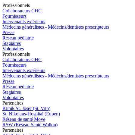
Pro
f
essionn
e
ls
Collaborateurs CHC
Fournisseurs
Intervenants extérieurs
Médecins généralistes - Médecins/dentistes prescripteurs
Presse
Réseau pédiatrie
Stagiaires
Volontaires
Pro
f
essionn
e
ls
Collaborateurs CHC
Fournisseurs
Intervenants extérieurs
Médecins généralistes - Médecins/dentistes prescripteurs
Presse
Réseau pédiatrie
Stagiaires
Volontaires
P
a
rtenai
r
es
Klinik St. Josef (St. Vith)
St. Nikolaus-Hospital (Eupen)
Réseau de santé Move
RSW (Réseau Santé Wallon)
P
a
rtenai
r
es