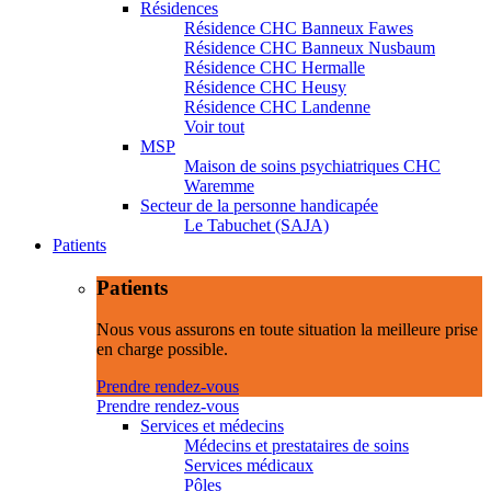
Résidences
Résidence CHC Banneux Fawes
Résidence CHC Banneux Nusbaum
Résidence CHC Hermalle
Résidence CHC Heusy
Résidence CHC Landenne
Voir tout
MSP
Maison de soins psychiatriques CHC
Waremme
Secteur de la personne handicapée
Le Tabuchet (SAJA)
Patients
Patients
Nous vous assurons en toute situation la meilleure prise
en charge possible.
Prendre rendez-vous
Prendre rendez-vous
Services et médecins
Médecins et prestataires de soins
Services médicaux
Pôles