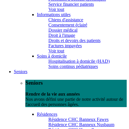
Service financier patients
Voir tout
Informations utiles
Chiens d'assistance
Consentement éclairé
Dossier médical
Droit à l'image
Droits et devoirs des patients
Factures impayées
Voir tout
Soins à domicile
Hospitalisation à domicile (HAD)
Soins continus pédiatriques
Seniors
Seniors
Rendre de la vie aux années
Nos avons défini une partie de notre activité autour de
l'accueil des personnes âgées.
Résidences
Résidence CHC Banneux Fawes
Résidence CHC Banneux Nusbaum