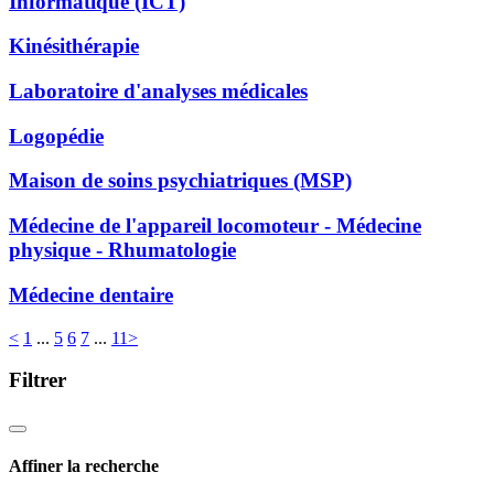
Informatique (ICT)
Kinésithérapie
Laboratoire d'analyses médicales
Logopédie
Maison de soins psychiatriques (MSP)
Médecine de l'appareil locomoteur - Médecine
physique - Rhumatologie
Médecine dentaire
<
1
...
5
6
7
...
11
>
Filtrer
Affiner la recherche