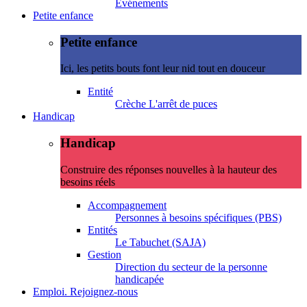
Evénements
Petite enfance
Petite enfance
Ici, les petits bouts font leur nid tout en douceur
Entité
Crèche L'arrêt de puces
Handicap
Handicap
Construire des réponses nouvelles à la hauteur des
besoins réels
Accompagnement
Personnes à besoins spécifiques (PBS)
Entités
Le Tabuchet (SAJA)
Gestion
Direction du secteur de la personne
handicapée
Emploi. Rejoignez-nous