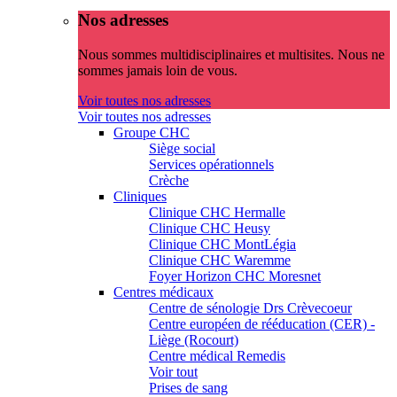
Nos adresses
Nous sommes multidisciplinaires et multisites. Nous ne
sommes jamais loin de vous.
Voir toutes nos adresses
Voir toutes nos adresses
Groupe CHC
Siège social
Services opérationnels
Crèche
Cliniques
Clinique CHC Hermalle
Clinique CHC Heusy
Clinique CHC MontLégia
Clinique CHC Waremme
Foyer Horizon CHC Moresnet
Centres médicaux
Centre de sénologie Drs Crèvecoeur
Centre européen de rééducation (CER) -
Liège (Rocourt)
Centre médical Remedis
Voir tout
Prises de sang