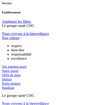
Service
Etablissement
Appliquer les filtres
Le
g
roupe s
a
nté CHC
Nous croyons à la bienveillance
Nos valeurs
:
respect
bien-être
responsabilité
excellence
Qui sommes-nous?
Notre vision
Offre de soins
Seniors
Petite enfance
Handicap
Le
g
roupe s
a
nté CHC
Nous croyons à la bienveillance