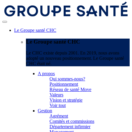
Le Groupe santé CHC
Le Groupe santé CHC
Le CHC existe depuis 2001. En 2019, nous avons
adopté un nouveau positionnement. Le Groupe santé
CHC était né.
A propos
Qui sommes-nous?
Positionnement
Réseau de santé Move
Valeurs
Vision et stratégie
Voir tout
Gestion
Agrément
Comités et commissions
Département infirmier
Management