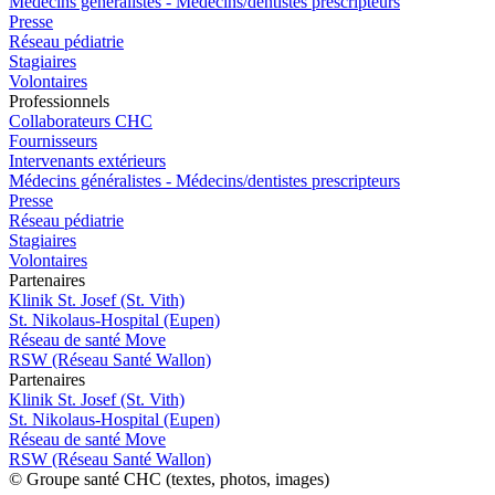
Médecins généralistes - Médecins/dentistes prescripteurs
Presse
Réseau pédiatrie
Stagiaires
Volontaires
Pro
f
essionn
e
ls
Collaborateurs CHC
Fournisseurs
Intervenants extérieurs
Médecins généralistes - Médecins/dentistes prescripteurs
Presse
Réseau pédiatrie
Stagiaires
Volontaires
P
a
rtenai
r
es
Klinik St. Josef (St. Vith)
St. Nikolaus-Hospital (Eupen)
Réseau de santé Move
RSW (Réseau Santé Wallon)
P
a
rtenai
r
es
Klinik St. Josef (St. Vith)
St. Nikolaus-Hospital (Eupen)
Réseau de santé Move
RSW (Réseau Santé Wallon)
© Groupe santé CHC (textes, photos, images)