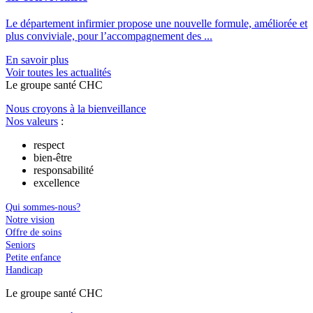
Le département infirmier propose une nouvelle formule, améliorée et
plus conviviale, pour l’accompagnement des ...
En savoir plus
Voir toutes les actualités
Le
g
roupe s
a
nté CHC
Nous croyons à la bienveillance
Nos valeurs
:
respect
bien-être
responsabilité
excellence
Qui sommes-nous?
Notre vision
Offre de soins
Seniors
Petite enfance
Handicap
Le
g
roupe s
a
nté CHC