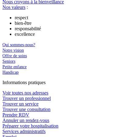
Nous croyons à la bienveillance
Nos valeurs
:
respect
bien-être
responsabilité
excellence
Qui sommes-nous?
Notre vision
Offre de soins
Seniors
Petite enfance
Handicap
In
f
ormations pra
t
iques
Voir toutes nos adresses
Trouver un professionnel
Trouver un service
Trouver une consultation
Prendre RDV
Annuler un rendez-vous
Préparer votre hospitalisation
Services administratifs
Emploi​