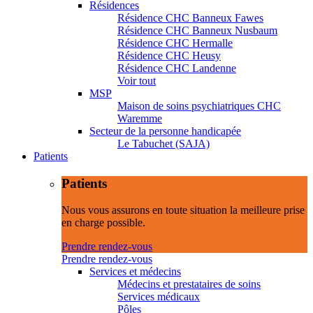
Résidences
Résidence CHC Banneux Fawes
Résidence CHC Banneux Nusbaum
Résidence CHC Hermalle
Résidence CHC Heusy
Résidence CHC Landenne
Voir tout
MSP
Maison de soins psychiatriques CHC
Waremme
Secteur de la personne handicapée
Le Tabuchet (SAJA)
Patients
Patients
Nous vous assurons en toute situation la meilleure prise
en charge possible.
Prendre rendez-vous
Prendre rendez-vous
Services et médecins
Médecins et prestataires de soins
Services médicaux
Pôles