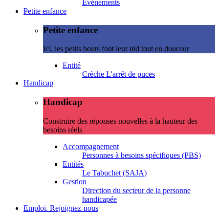
Evénements
Petite enfance
Petite enfance
Ici, les petits bouts font leur nid tout en douceur
Entité
Crèche L'arrêt de puces
Handicap
Handicap
Construire des réponses nouvelles à la hauteur des
besoins réels
Accompagnement
Personnes à besoins spécifiques (PBS)
Entités
Le Tabuchet (SAJA)
Gestion
Direction du secteur de la personne
handicapée
Emploi. Rejoignez-nous