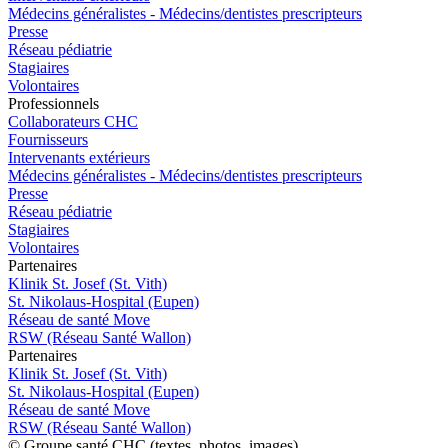
Médecins généralistes - Médecins/dentistes prescripteurs
Presse
Réseau pédiatrie
Stagiaires
Volontaires
Pro
f
essionn
e
ls
Collaborateurs CHC
Fournisseurs
Intervenants extérieurs
Médecins généralistes - Médecins/dentistes prescripteurs
Presse
Réseau pédiatrie
Stagiaires
Volontaires
P
a
rtenai
r
es
Klinik St. Josef (St. Vith)
St. Nikolaus-Hospital (Eupen)
Réseau de santé Move
RSW (Réseau Santé Wallon)
P
a
rtenai
r
es
Klinik St. Josef (St. Vith)
St. Nikolaus-Hospital (Eupen)
Réseau de santé Move
RSW (Réseau Santé Wallon)
© Groupe santé CHC (textes, photos, images)