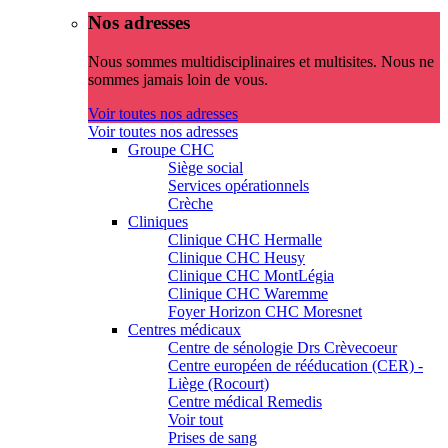
Nos adresses
Nous sommes multidisciplinaires et multisites. Nous ne
sommes jamais loin de vous.
Voir toutes nos adresses
Voir toutes nos adresses
Groupe CHC
Siège social
Services opérationnels
Crèche
Cliniques
Clinique CHC Hermalle
Clinique CHC Heusy
Clinique CHC MontLégia
Clinique CHC Waremme
Foyer Horizon CHC Moresnet
Centres médicaux
Centre de sénologie Drs Crèvecoeur
Centre européen de rééducation (CER) -
Liège (Rocourt)
Centre médical Remedis
Voir tout
Prises de sang