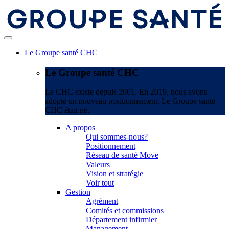
Le Groupe santé CHC
Le Groupe santé CHC
Le CHC existe depuis 2001. En 2019, nous avons
adopté un nouveau positionnement. Le Groupe santé
CHC était né.
A propos
Qui sommes-nous?
Positionnement
Réseau de santé Move
Valeurs
Vision et stratégie
Voir tout
Gestion
Agrément
Comités et commissions
Département infirmier
Management