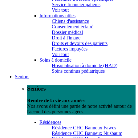
Service financier patients
Voir tout
Informations utiles
Chiens d'assistance
Consentement éclairé
Dossier médical
Droit à l'image
Droits et devoirs des patients
Factures impayées
Voir tout
Soins à domicile
Hospitalisation à domicile (HAD)
Soins continus pédiatriques
Seniors
Seniors
Rendre de la vie aux années
Nos avons défini une partie de notre activité autour de
l'accueil des personnes âgées.
Résidences
Résidence CHC Banneux Fawes
Résidence CHC Banneux Nusbaum