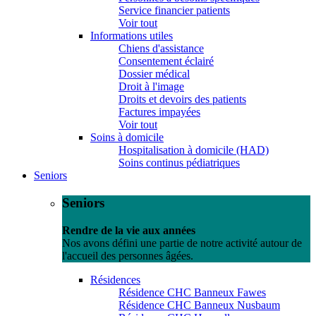
Service financier patients
Voir tout
Informations utiles
Chiens d'assistance
Consentement éclairé
Dossier médical
Droit à l'image
Droits et devoirs des patients
Factures impayées
Voir tout
Soins à domicile
Hospitalisation à domicile (HAD)
Soins continus pédiatriques
Seniors
Seniors
Rendre de la vie aux années
Nos avons défini une partie de notre activité autour de
l'accueil des personnes âgées.
Résidences
Résidence CHC Banneux Fawes
Résidence CHC Banneux Nusbaum