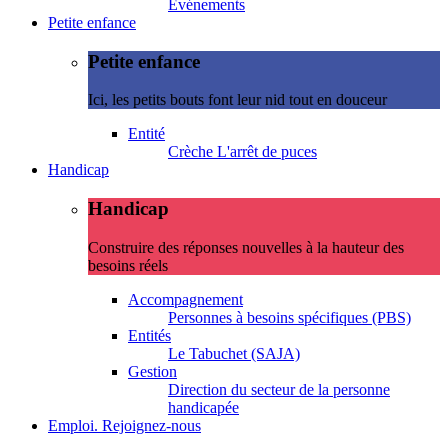
Evénements
Petite enfance
Petite enfance
Ici, les petits bouts font leur nid tout en douceur
Entité
Crèche L'arrêt de puces
Handicap
Handicap
Construire des réponses nouvelles à la hauteur des
besoins réels
Accompagnement
Personnes à besoins spécifiques (PBS)
Entités
Le Tabuchet (SAJA)
Gestion
Direction du secteur de la personne
handicapée
Emploi. Rejoignez-nous