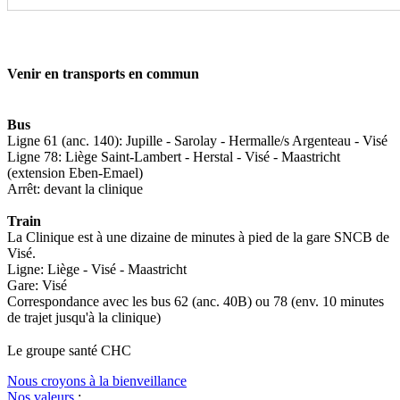
Venir en transports en commun
Bus
Ligne 61 (anc. 140): Jupille - Sarolay - Hermalle/s Argenteau - Visé
Ligne 78: Liège Saint-Lambert - Herstal - Visé - Maastricht
(extension Eben-Emael)
Arrêt: devant la clinique
Train
La Clinique est à une dizaine de minutes à pied de la gare SNCB de
Visé.
Ligne: Liège - Visé - Maastricht
Gare: Visé
Correspondance avec les bus 62 (anc. 40B) ou 78 (env. 10 minutes
de trajet jusqu'à la clinique)
Le
g
roupe s
a
nté CHC
Nous croyons à la bienveillance
Nos valeurs
: