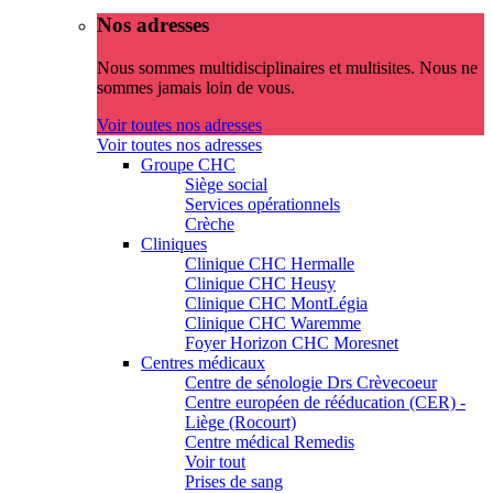
Nos adresses
Nous sommes multidisciplinaires et multisites. Nous ne
sommes jamais loin de vous.
Voir toutes nos adresses
Voir toutes nos adresses
Groupe CHC
Siège social
Services opérationnels
Crèche
Cliniques
Clinique CHC Hermalle
Clinique CHC Heusy
Clinique CHC MontLégia
Clinique CHC Waremme
Foyer Horizon CHC Moresnet
Centres médicaux
Centre de sénologie Drs Crèvecoeur
Centre européen de rééducation (CER) -
Liège (Rocourt)
Centre médical Remedis
Voir tout
Prises de sang