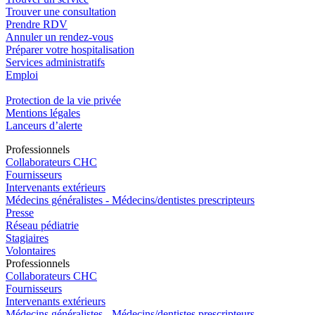
Trouver une consultation
Prendre RDV
Annuler un rendez-vous
Préparer votre hospitalisation
Services administratifs
Emploi​
Protection de la vie privée
Mentions légales
Lanceurs d’alerte
Pro
f
essionn
e
ls
Collaborateurs CHC
Fournisseurs
Intervenants extérieurs
Médecins généralistes - Médecins/dentistes prescripteurs
Presse
Réseau pédiatrie
Stagiaires
Volontaires
Pro
f
essionn
e
ls
Collaborateurs CHC
Fournisseurs
Intervenants extérieurs
Médecins généralistes - Médecins/dentistes prescripteurs