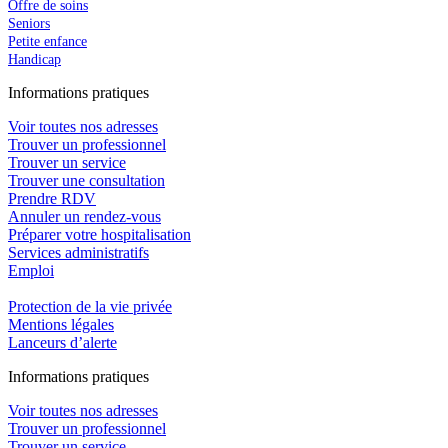
Offre de soins
Seniors
Petite enfance
Handicap
In
f
ormations pra
t
iques
Voir toutes nos adresses
Trouver un professionnel
Trouver un service
Trouver une consultation
Prendre RDV
Annuler un rendez-vous
Préparer votre hospitalisation
Services administratifs
Emploi​
Protection de la vie privée
Mentions légales
Lanceurs d’alerte
In
f
ormations pra
t
iques
Voir toutes nos adresses
Trouver un professionnel
Trouver un service