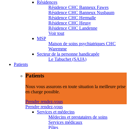
Résidences
Résidence CHC Banneux Fawes
Résidence CHC Banneux Nusbaum
Résidence CHC Hermalle
Résidence CHC Heusy
Résidence CHC Landenne
Voir tout
MSP
Maison de soins psychiatriques CHC
Waremme
Secteur de la personne handicapée
Le Tabuchet (SAJA)
Patients
Patients
Nous vous assurons en toute situation la meilleure prise
en charge possible.
Prendre rendez-vous
Prendre rendez-vous
Services et médecins
Médecins et prestataires de soins
Services médicaux
Pôles