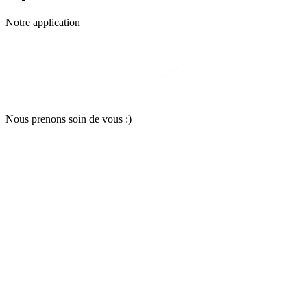
Notre applic
a
tion
Nous pr
e
nons soin
d
e vous :)