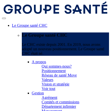
Le Groupe santé CHC
Le Groupe santé CHC
Le CHC existe depuis 2001. En 2019, nous avons
adopté un nouveau positionnement. Le Groupe santé
CHC était né.
A propos
Qui sommes-nous?
Positionnement
Réseau de santé Move
Valeurs
Vision et stratégie
Voir tout
Gestion
Agrément
Comités et commissions
Département infirmier
Management