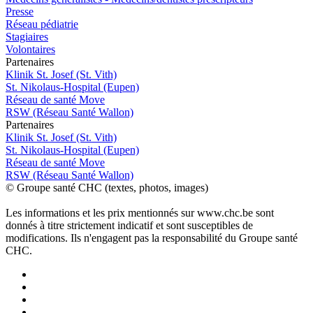
Presse
Réseau pédiatrie
Stagiaires
Volontaires
P
a
rtenai
r
es
Klinik St. Josef (St. Vith)
St. Nikolaus-Hospital (Eupen)
Réseau de santé Move
RSW (Réseau Santé Wallon)
P
a
rtenai
r
es
Klinik St. Josef (St. Vith)
St. Nikolaus-Hospital (Eupen)
Réseau de santé Move
RSW (Réseau Santé Wallon)
© Groupe santé CHC (textes, photos, images)
Les informations et les prix mentionnés sur www.chc.be sont
donnés à titre strictement indicatif et sont susceptibles de
modifications. Ils n'engagent pas la responsabilité du Groupe santé
CHC.