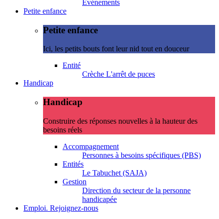
Evénements
Petite enfance
Petite enfance
Ici, les petits bouts font leur nid tout en douceur
Entité
Crèche L'arrêt de puces
Handicap
Handicap
Construire des réponses nouvelles à la hauteur des
besoins réels
Accompagnement
Personnes à besoins spécifiques (PBS)
Entités
Le Tabuchet (SAJA)
Gestion
Direction du secteur de la personne
handicapée
Emploi. Rejoignez-nous