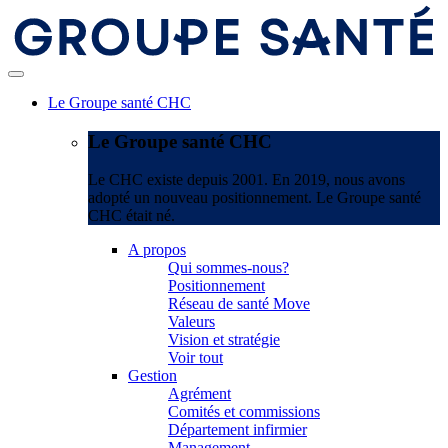
Le Groupe santé CHC
Le Groupe santé CHC
Le CHC existe depuis 2001. En 2019, nous avons
adopté un nouveau positionnement. Le Groupe santé
CHC était né.
A propos
Qui sommes-nous?
Positionnement
Réseau de santé Move
Valeurs
Vision et stratégie
Voir tout
Gestion
Agrément
Comités et commissions
Département infirmier
Management