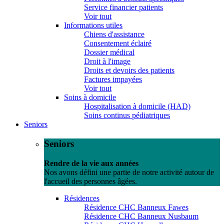
Service financier patients
Voir tout
Informations utiles
Chiens d'assistance
Consentement éclairé
Dossier médical
Droit à l'image
Droits et devoirs des patients
Factures impayées
Voir tout
Soins à domicile
Hospitalisation à domicile (HAD)
Soins continus pédiatriques
Seniors
Seniors
Rendre de la vie aux années
Nos avons défini une partie de notre activité autour de
l'accueil des personnes âgées.
Résidences
Résidence CHC Banneux Fawes
Résidence CHC Banneux Nusbaum