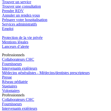
Trouver un service
Trouver une consultation
Prendre RDV
Annuler un rendez-vous
Préparer votre hospitalisation
Services administratifs
Emploi​
Protection de la vie privée
Mentions légales
Lanceurs d’alerte
Pro
f
essionn
e
ls
Collaborateurs CHC
Fournisseurs
Intervenants extérieurs
Médecins généralistes - Médecins/dentistes prescripteurs
Presse
Réseau pédiatrie
Stagiaires
Volontaires
Pro
f
essionn
e
ls
Collaborateurs CHC
Fournisseurs
Intervenants extérieurs