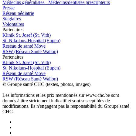
Médecins généralistes - Médecins/dentistes prescripteurs
Presse
Réseau pédiatrie
Stagiaires
Volontaires
P
a
rtenai
r
es
Klinik St. Josef (St. Vith)
St. Nikolaus-Hospital (Eupen)
Réseau de santé Move
RSW (Réseau Santé Wallon)
P
a
rtenai
r
es
Klinik St. Josef (St. Vith)
St. Nikolaus-Hospital (Eupen)
Réseau de santé Move
RSW (Réseau Santé Wallon)
© Groupe santé CHC (textes, photos, images)
Les informations et les prix mentionnés sur www.chc.be sont
donnés à titre strictement indicatif et sont susceptibles de
modifications. Ils n'engagent pas la responsabilité du Groupe santé
CHC.