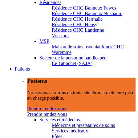
Résidences
Résidence CHC Banneux Fawes
Résidence CHC Banneux Nusbaum
Résidence CHC Hermalle
Résidence CHC Heusy
Résidence CHC Landenne
Voir tout
MSP
Maison de soins psychiatriques CHC
Waremme
Secteur de la personne handicapée
Le Tabuchet (SAJA)
Patients
Patients
Nous vous assurons en toute situation la meilleure prise
en charge possible.
Prendre rendez-vous
Prendre rendez-vous
Services et médecins
Médecins et prestataires de soins
Services médicaux
Pôles