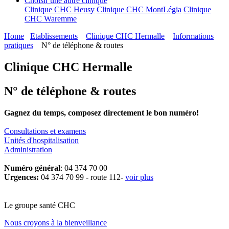
Choisir une autre clinique
Clinique CHC Heusy
Clinique CHC MontLégia
Clinique
CHC Waremme
Home
Etablissements
Clinique CHC Hermalle
Informations
pratiques
N° de téléphone & routes
Clinique CHC Hermalle
N° de téléphone & routes
Gagnez du temps, composez directement le bon numéro!
Consultations et examens
Unités d'hospitalisation
Administration
Numéro général
: 04 374 70 00
Urgences:
04 374 70 99 - route 112-
voir plus
Le
g
roupe s
a
nté CHC
Nous croyons à la bienveillance