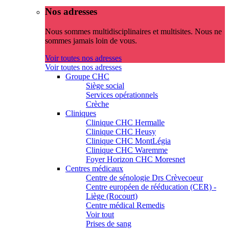
Nos adresses
Nous sommes multidisciplinaires et multisites. Nous ne
sommes jamais loin de vous.
Voir toutes nos adresses
Voir toutes nos adresses
Groupe CHC
Siège social
Services opérationnels
Crèche
Cliniques
Clinique CHC Hermalle
Clinique CHC Heusy
Clinique CHC MontLégia
Clinique CHC Waremme
Foyer Horizon CHC Moresnet
Centres médicaux
Centre de sénologie Drs Crèvecoeur
Centre européen de rééducation (CER) -
Liège (Rocourt)
Centre médical Remedis
Voir tout
Prises de sang