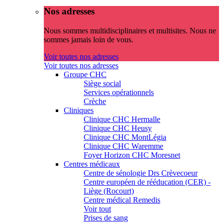
Nos adresses
Nous sommes multidisciplinaires et multisites. Nous ne
sommes jamais loin de vous.
Voir toutes nos adresses
Voir toutes nos adresses
Groupe CHC
Siège social
Services opérationnels
Crèche
Cliniques
Clinique CHC Hermalle
Clinique CHC Heusy
Clinique CHC MontLégia
Clinique CHC Waremme
Foyer Horizon CHC Moresnet
Centres médicaux
Centre de sénologie Drs Crèvecoeur
Centre européen de rééducation (CER) -
Liège (Rocourt)
Centre médical Remedis
Voir tout
Prises de sang