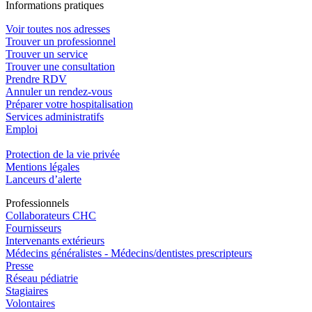
In
f
ormations pra
t
iques
Voir toutes nos adresses
Trouver un professionnel
Trouver un service
Trouver une consultation
Prendre RDV
Annuler un rendez-vous
Préparer votre hospitalisation
Services administratifs
Emploi​
Protection de la vie privée
Mentions légales
Lanceurs d’alerte
Pro
f
essionn
e
ls
Collaborateurs CHC
Fournisseurs
Intervenants extérieurs
Médecins généralistes - Médecins/dentistes prescripteurs
Presse
Réseau pédiatrie
Stagiaires
Volontaires