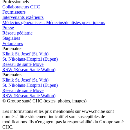
Pro
f
essionn
e
ls
Collaborateurs CHC
Fournisseurs
Intervenants extérieurs
Médecins généralistes - Médecins/dentistes prescripteurs
Presse
Réseau pédiatrie
Stagiaires
Volontaires
P
a
rtenai
r
es
Klinik St. Josef (St. Vith)
St. Nikolaus-Hospital (Eupen)
Réseau de santé Move
RSW (Réseau Santé Wallon)
P
a
rtenai
r
es
Klinik St. Josef (St. Vith)
St. Nikolaus-Hospital (Eupen)
Réseau de santé Move
RSW (Réseau Santé Wallon)
© Groupe santé CHC (textes, photos, images)
Les informations et les prix mentionnés sur www.chc.be sont
donnés à titre strictement indicatif et sont susceptibles de
modifications. Ils n'engagent pas la responsabilité du Groupe santé
CHC.