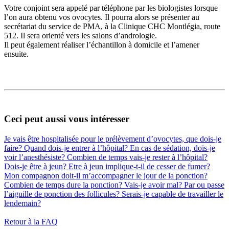
Votre conjoint sera appelé par téléphone par les biologistes lorsque
l’on aura obtenu vos ovocytes. Il pourra alors se présenter au
secrétariat du service de PMA, à la Clinique CHC Montlégia, route
512. Il sera orienté vers les salons d’andrologie.
Il peut également réaliser l’échantillon à domicile et l’amener
ensuite.
Ceci peut aussi vous intéresser
Je vais être hospitalisée pour le prélèvement d’ovocytes, que dois-je
faire?
Quand dois-je entrer à l’hôpital?
En cas de sédation, dois-je
voir l’anesthésiste?
Combien de temps vais-je rester à l’hôpital?
Dois-je être à jeun?
Etre à jeun implique-t-il de cesser de fumer?
Mon compagnon doit-il m’accompagner le jour de la ponction?
Combien de temps dure la ponction?
Vais-je avoir mal?
Par ou passe
l’aiguille de ponction des follicules?
Serais-je capable de travailler le
lendemain?
Retour à la FAQ