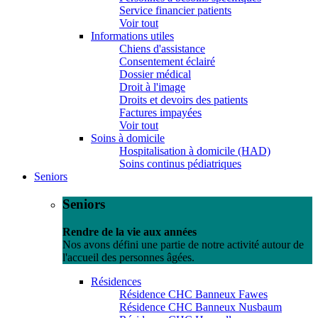
Service financier patients
Voir tout
Informations utiles
Chiens d'assistance
Consentement éclairé
Dossier médical
Droit à l'image
Droits et devoirs des patients
Factures impayées
Voir tout
Soins à domicile
Hospitalisation à domicile (HAD)
Soins continus pédiatriques
Seniors
Seniors
Rendre de la vie aux années
Nos avons défini une partie de notre activité autour de
l'accueil des personnes âgées.
Résidences
Résidence CHC Banneux Fawes
Résidence CHC Banneux Nusbaum