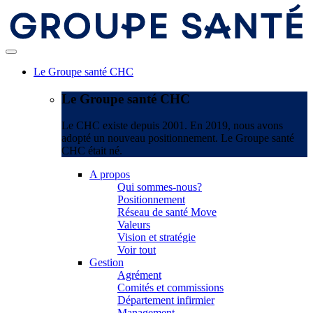
Le Groupe santé CHC
Le Groupe santé CHC
Le CHC existe depuis 2001. En 2019, nous avons
adopté un nouveau positionnement. Le Groupe santé
CHC était né.
A propos
Qui sommes-nous?
Positionnement
Réseau de santé Move
Valeurs
Vision et stratégie
Voir tout
Gestion
Agrément
Comités et commissions
Département infirmier
Management