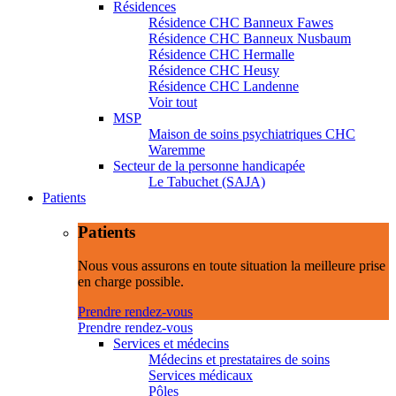
Résidences
Résidence CHC Banneux Fawes
Résidence CHC Banneux Nusbaum
Résidence CHC Hermalle
Résidence CHC Heusy
Résidence CHC Landenne
Voir tout
MSP
Maison de soins psychiatriques CHC
Waremme
Secteur de la personne handicapée
Le Tabuchet (SAJA)
Patients
Patients
Nous vous assurons en toute situation la meilleure prise
en charge possible.
Prendre rendez-vous
Prendre rendez-vous
Services et médecins
Médecins et prestataires de soins
Services médicaux
Pôles