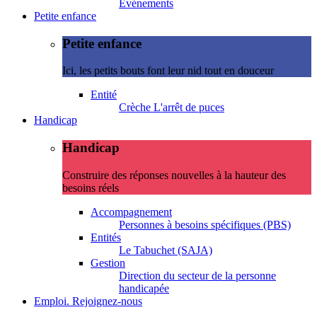
Evénements
Petite enfance
Petite enfance
Ici, les petits bouts font leur nid tout en douceur
Entité
Crèche L'arrêt de puces
Handicap
Handicap
Construire des réponses nouvelles à la hauteur des
besoins réels
Accompagnement
Personnes à besoins spécifiques (PBS)
Entités
Le Tabuchet (SAJA)
Gestion
Direction du secteur de la personne
handicapée
Emploi. Rejoignez-nous