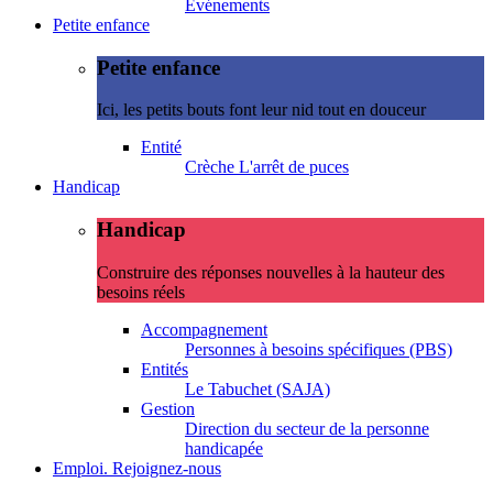
Evénements
Petite enfance
Petite enfance
Ici, les petits bouts font leur nid tout en douceur
Entité
Crèche L'arrêt de puces
Handicap
Handicap
Construire des réponses nouvelles à la hauteur des
besoins réels
Accompagnement
Personnes à besoins spécifiques (PBS)
Entités
Le Tabuchet (SAJA)
Gestion
Direction du secteur de la personne
handicapée
Emploi. Rejoignez-nous