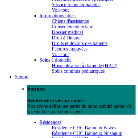
Service financier patients
Voir tout
Informations utiles
Chiens d'assistance
Consentement éclairé
Dossier médical
Droit à l'image
Droits et devoirs des patients
Factures impayées
Voir tout
Soins à domicile
Hospitalisation à domicile (HAD)
Soins continus pédiatriques
Seniors
Seniors
Rendre de la vie aux années
Nos avons défini une partie de notre activité autour de
l'accueil des personnes âgées.
Résidences
Résidence CHC Banneux Fawes
Résidence CHC Banneux Nusbaum