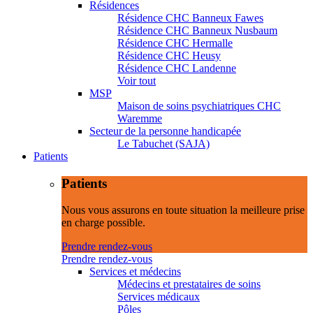
Résidences
Résidence CHC Banneux Fawes
Résidence CHC Banneux Nusbaum
Résidence CHC Hermalle
Résidence CHC Heusy
Résidence CHC Landenne
Voir tout
MSP
Maison de soins psychiatriques CHC
Waremme
Secteur de la personne handicapée
Le Tabuchet (SAJA)
Patients
Patients
Nous vous assurons en toute situation la meilleure prise
en charge possible.
Prendre rendez-vous
Prendre rendez-vous
Services et médecins
Médecins et prestataires de soins
Services médicaux
Pôles