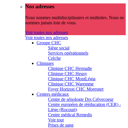
Nos adresses
Nous sommes multidisciplinaires et multisites. Nous ne
sommes jamais loin de vous.
Voir toutes nos adresses
Voir toutes nos adresses
Groupe CHC
Siège social
Services opérationnels
Crèche
Cliniques
Clinique CHC Hermalle
Clinique CHC Heusy
Clinique CHC MontLégia
Clinique CHC Waremme
Foyer Horizon CHC Moresnet
Centres médicaux
Centre de sénologie Drs Crèvecoeur
Centre européen de rééducation (CER) -
Liège (Rocourt)
Centre médical Remedis
Voir tout
Prises de sang