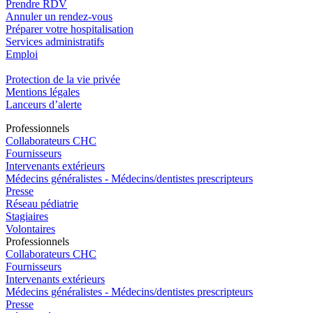
Prendre RDV
Annuler un rendez-vous
Préparer votre hospitalisation
Services administratifs
Emploi​
Protection de la vie privée
Mentions légales
Lanceurs d’alerte
Pro
f
essionn
e
ls
Collaborateurs CHC
Fournisseurs
Intervenants extérieurs
Médecins généralistes - Médecins/dentistes prescripteurs
Presse
Réseau pédiatrie
Stagiaires
Volontaires
Pro
f
essionn
e
ls
Collaborateurs CHC
Fournisseurs
Intervenants extérieurs
Médecins généralistes - Médecins/dentistes prescripteurs
Presse