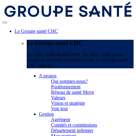
Le Groupe santé CHC
Le Groupe santé CHC
Le CHC existe depuis 2001. En 2019, nous avons
adopté un nouveau positionnement. Le Groupe santé
CHC était né.
A propos
Qui sommes-nous?
Positionnement
Réseau de santé Move
Valeurs
Vision et stratégie
Voir tout
Gestion
Agrément
Comités et commissions
Département infirmier
Management