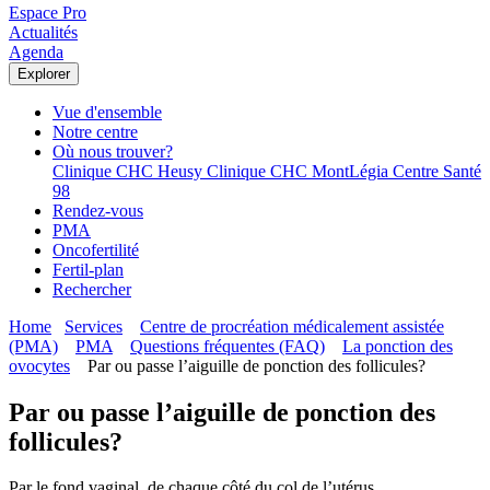
Espace Pro
Actualités
Agenda
Explorer
Vue d'ensemble
Notre centre
Où nous trouver?
Clinique CHC Heusy
Clinique CHC MontLégia
Centre Santé
98
Rendez-vous
PMA
Oncofertilité
Fertil-plan
Rechercher
Home
Services
Centre de procréation médicalement assistée
(PMA)
PMA
Questions fréquentes (FAQ)
La ponction des
ovocytes
Par ou passe l’aiguille de ponction des follicules?
Par ou passe l’aiguille de ponction des
follicules?
Par le fond vaginal, de chaque côté du col de l’utérus