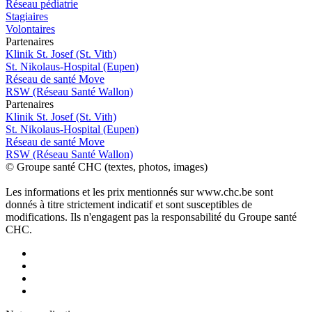
Réseau pédiatrie
Stagiaires
Volontaires
P
a
rtenai
r
es
Klinik St. Josef (St. Vith)
St. Nikolaus-Hospital (Eupen)
Réseau de santé Move
RSW (Réseau Santé Wallon)
P
a
rtenai
r
es
Klinik St. Josef (St. Vith)
St. Nikolaus-Hospital (Eupen)
Réseau de santé Move
RSW (Réseau Santé Wallon)
© Groupe santé CHC (textes, photos, images)
Les informations et les prix mentionnés sur www.chc.be sont
donnés à titre strictement indicatif et sont susceptibles de
modifications. Ils n'engagent pas la responsabilité du Groupe santé
CHC.