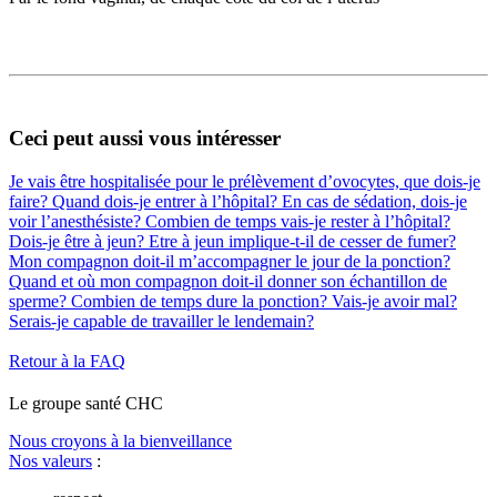
Ceci peut aussi vous intéresser
Je vais être hospitalisée pour le prélèvement d’ovocytes, que dois-je
faire?
Quand dois-je entrer à l’hôpital?
En cas de sédation, dois-je
voir l’anesthésiste?
Combien de temps vais-je rester à l’hôpital?
Dois-je être à jeun?
Etre à jeun implique-t-il de cesser de fumer?
Mon compagnon doit-il m’accompagner le jour de la ponction?
Quand et où mon compagnon doit-il donner son échantillon de
sperme?
Combien de temps dure la ponction?
Vais-je avoir mal?
Serais-je capable de travailler le lendemain?
Retour à la FAQ
Le
g
roupe s
a
nté CHC
Nous croyons à la bienveillance
Nos valeurs
: